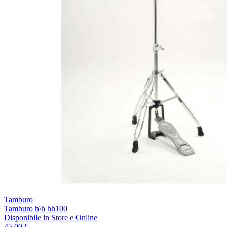
Tamburo
Tamburo h\h hh100
Disponibile
in Store e Online
45,00 €