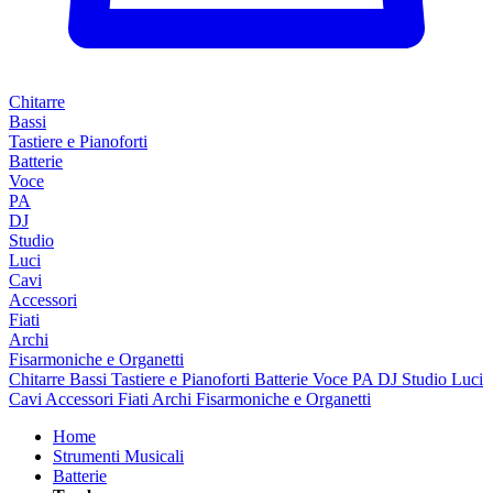
Chitarre
Bassi
Tastiere e Pianoforti
Batterie
Voce
PA
DJ
Studio
Luci
Cavi
Accessori
Fiati
Archi
Fisarmoniche e Organetti
Chitarre
Bassi
Tastiere e Pianoforti
Batterie
Voce
PA
DJ
Studio
Luci
Cavi
Accessori
Fiati
Archi
Fisarmoniche e Organetti
Home
Strumenti Musicali
Batterie