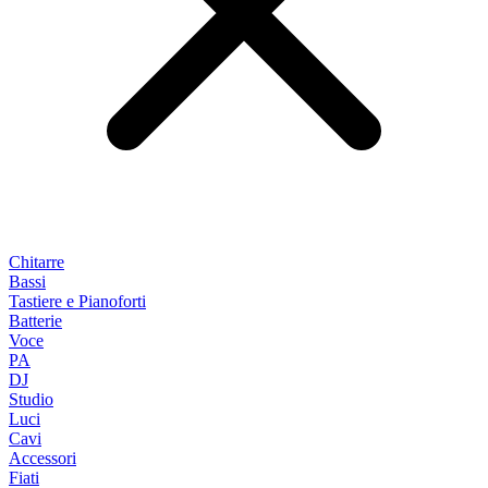
Chitarre
Bassi
Tastiere e Pianoforti
Batterie
Voce
PA
DJ
Studio
Luci
Cavi
Accessori
Fiati