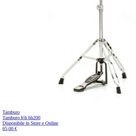
Tamburo
Tamburo h\h hh200
Disponibile
in Store e Online
65,00 €