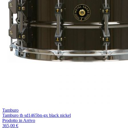
Tamburo
Tamburo tb sd1465bn-gx black nickel
Prodotto in Arrivo
365,00 €