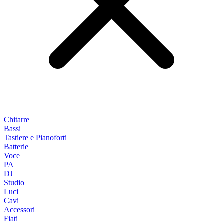
Chitarre
Bassi
Tastiere e Pianoforti
Batterie
Voce
PA
DJ
Studio
Luci
Cavi
Accessori
Fiati