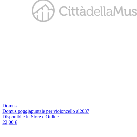
Domus
Domus poggiapuntale per violoncello al2037
Disponibile
in Store e Online
22,00 €