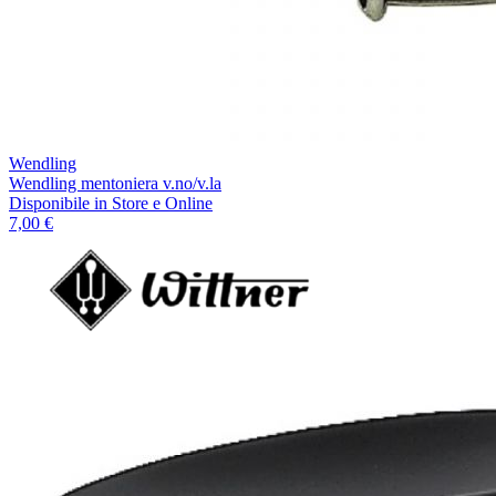
Wendling
Wendling mentoniera v.no/v.la
Disponibile
in Store e Online
7,00 €