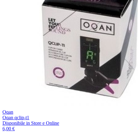
Oqan
Oqan qclip-t1
Disponibile
in Store e Online
6,00 €