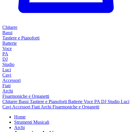
Chitarre
Bassi
Tastiere e Pianoforti
Batterie
Voce
PA
DJ
Studio
Luci
Cavi
Accessori
Fiati
Archi
Fisarmoniche e Organetti
Chitarre
Bassi
Tastiere e Pianoforti
Batterie
Voce
PA
DJ
Studio
Luci
Cavi
Accessori
Fiati
Archi
Fisarmoniche e Organetti
Home
Strumenti Musicali
Archi