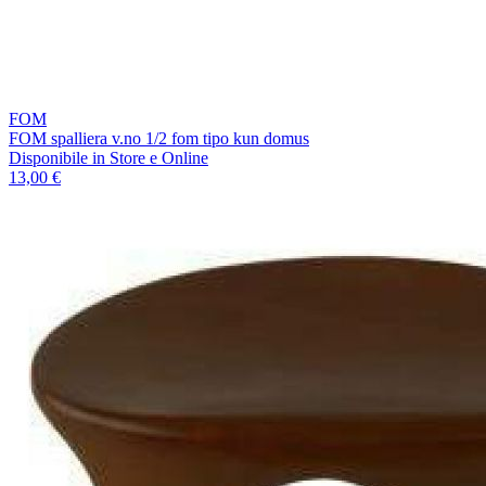
FOM
FOM spalliera v.no 1/2 fom tipo kun domus
Disponibile
in Store e Online
13,00 €