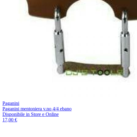
Paganini
Paganini mentoniera v.no 4/4 ebano
Disponibile
in Store e Online
17,00 €