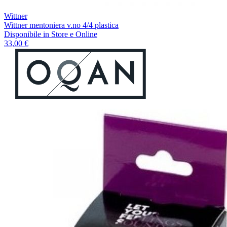
Wittner
Wittner mentoniera v.no 4/4 plastica
Disponibile
in Store e Online
33,00 €