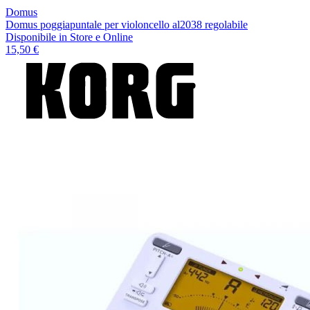
Domus
Domus poggiapuntale per violoncello al2038 regolabile
Disponibile
in Store e Online
15,50 €