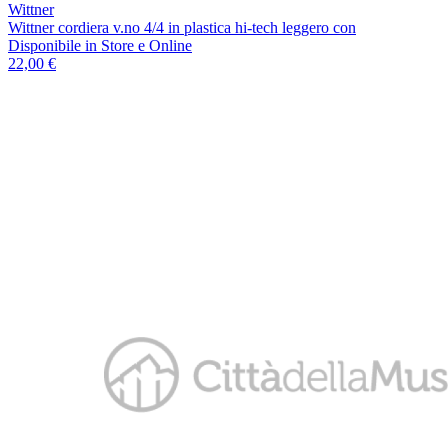
Wittner
Wittner cordiera v.no 4/4 in plastica hi-tech leggero con
Disponibile
in Store e Online
22,00 €