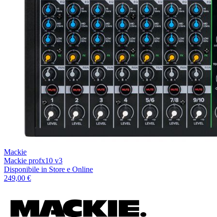
Mackie
Mackie profx10 v3
Disponibile
in Store e Online
249,00 €