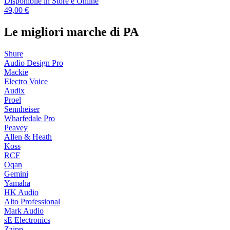
Disponibile
in Store e Online
49,00 €
Le migliori marche di PA
Shure
Audio Design Pro
Mackie
Electro Voice
Audix
Proel
Sennheiser
Wharfedale Pro
Peavey
Allen & Heath
Koss
RCF
Oqan
Gemini
Yamaha
HK Audio
Alto Professional
Mark Audio
sE Electronics
Zzipp