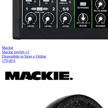
Mackie
Mackie profx6 v3
Disponibile
in Store e Online
179,00 €