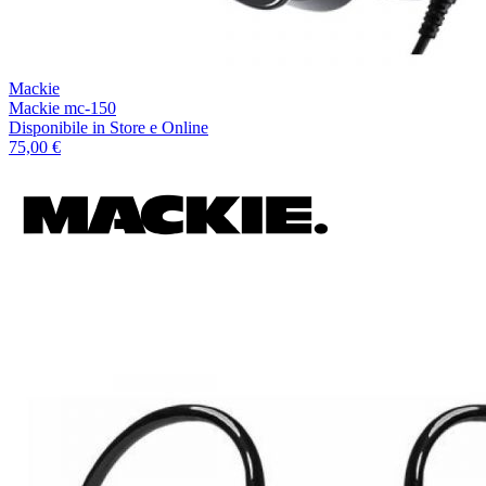
Mackie
Mackie mc-150
Disponibile
in Store e Online
75,00 €