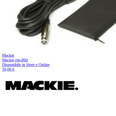
Mackie
Mackie em-89d
Disponibile
in Store e Online
59,00 €