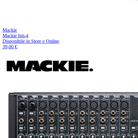
Mackie
Mackie hm-4
Disponibile
in Store e Online
39,00 €