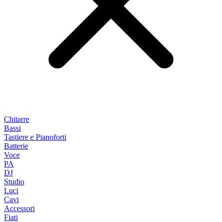
Chitarre
Bassi
Tastiere e Pianoforti
Batterie
Voce
PA
DJ
Studio
Luci
Cavi
Accessori
Fiati