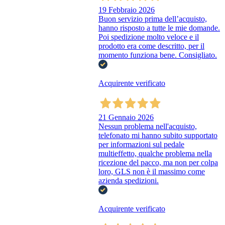
19 Febbraio 2026
Buon servizio prima dell’acquisto,
hanno risposto a tutte le mie domande.
Poi spedizione molto veloce e il
prodotto era come descritto, per il
momento funziona bene. Consigliato.
Acquirente verificato
21 Gennaio 2026
Nessun problema nell'acquisto,
telefonato mi hanno subito supportato
per informazioni sul pedale
multieffetto, qualche problema nella
ricezione del pacco, ma non per colpa
loro, GLS non è il massimo come
azienda spedizioni.
Acquirente verificato