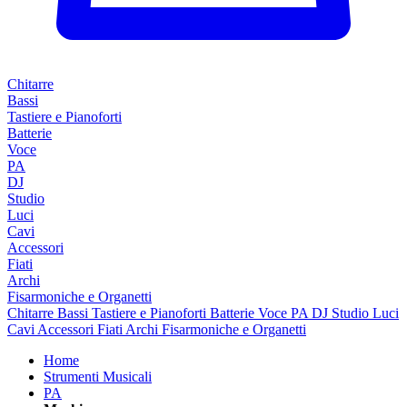
Chitarre
Bassi
Tastiere e Pianoforti
Batterie
Voce
PA
DJ
Studio
Luci
Cavi
Accessori
Fiati
Archi
Fisarmoniche e Organetti
Chitarre
Bassi
Tastiere e Pianoforti
Batterie
Voce
PA
DJ
Studio
Luci
Cavi
Accessori
Fiati
Archi
Fisarmoniche e Organetti
Home
Strumenti Musicali
PA