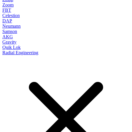
Zoom
FBT
Celestion
DAP
Neumann
Samson
AKG
Gravity
Quik Lok
Radial Engineering