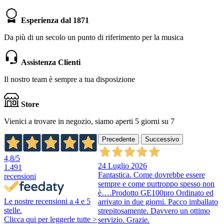
Esperienza dal 1871
Da più di un secolo un punto di riferimento per la musica
Assistenza Clienti
Il nostro team è sempre a tua disposizione
Store
Vienici a trovare in negozio, siamo aperti 5 giorni su 7
Precedente
Successivo
4,8
/5
24 Luglio 2026
1.491
Fantastica. Come dovrebbe essere
recensioni
sempre e come purtroppo spesso non
è….Prodotto GE100pro Ordinato ed
Le nostre recensioni a 4 e 5
arrivato in due giorni. Pacco imballato
stelle.
strepitosamente. Davvero un ottimo
Clicca qui per leggerle tutte >
servizio. Grazie.