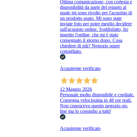
Ottima comunicazione, con cortesia e
disponibilità da parte del reparto al
quale mi sono rivolto per l'acquisto di
un prodotto usato. Mi sono state
inviate foto per poter meglio decidere
sull'acquisto online. Soddisfatto, ho
inserito l'ordine, che mi è stato
consegnato il giorno dopo. Cosa
chiedere di più? Negozio super
consigliato.
Acquirente verificato
12 Maggio 2026
Personale molto disponibile e cordiale.
Consegna velocissima in 48 ore reali.
Non conoscevo questo negozio on-
line ma lo consiglio a tutti!
Acquirente verificato