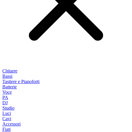
Chitarre
Bassi
Tastiere e Pianoforti
Batterie
Voce
PA
DJ
Studio
Luci
Cavi
Accessori
Fiati