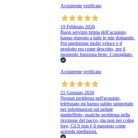
Acquirente verificato
19 Febbraio 2026
Buon servizio prima dell’acquisto,
hanno risposto a tutte le mie domande.
Poi spedizione molto veloce e il
prodotto era come descritto, per il
momento funziona bene. Consigliato.
Acquirente verificato
21 Gennaio 2026
Nessun problema nell'acquisto,
telefonato mi hanno subito supportato
per informazioni sul pedale
multieffetto, qualche problema nella
ricezione del pacco, ma non per colpa
loro, GLS non è il massimo come
azienda spedizioni.