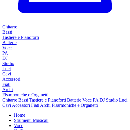
Chitarre
Bassi
Tastiere e Pianoforti
Batterie
Voce
PA
DJ
Studio
Luci
Cavi
Accessori
Fiati
Archi
Fisarmoniche e Organetti
Chitarre
Bassi
Tastiere e Pianoforti
Batterie
Voce
PA
DJ
Studio
Luci
Cavi
Accessori
Fiati
Archi
Fisarmoniche e Organetti
Home
Strumenti Musicali
Voce