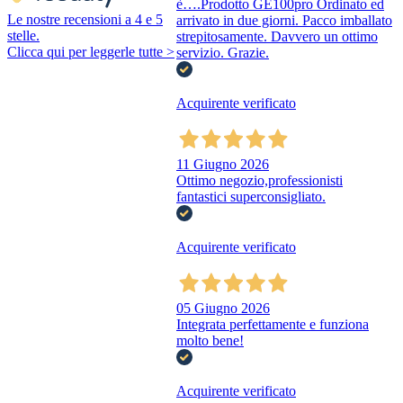
è….Prodotto GE100pro Ordinato ed
Le nostre recensioni a 4 e 5
arrivato in due giorni. Pacco imballato
stelle.
strepitosamente. Davvero un ottimo
Clicca qui per leggerle tutte >
servizio. Grazie.
Acquirente verificato
11 Giugno 2026
Ottimo negozio,professionisti
fantastici superconsigliato.
Acquirente verificato
05 Giugno 2026
Integrata perfettamente e funziona
molto bene!
Acquirente verificato