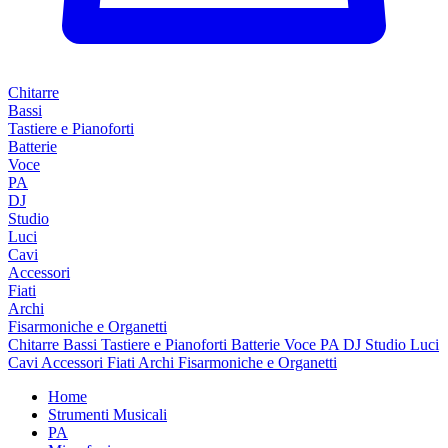
Chitarre
Bassi
Tastiere e Pianoforti
Batterie
Voce
PA
DJ
Studio
Luci
Cavi
Accessori
Fiati
Archi
Fisarmoniche e Organetti
Chitarre
Bassi
Tastiere e Pianoforti
Batterie
Voce
PA
DJ
Studio
Luci
Cavi
Accessori
Fiati
Archi
Fisarmoniche e Organetti
Home
Strumenti Musicali
PA