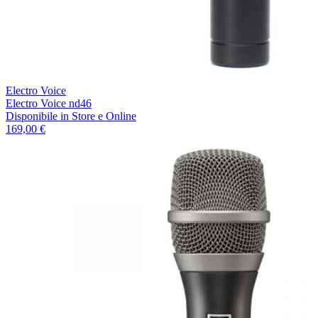
Electro Voice
Electro Voice nd46
Disponibile
in Store e Online
169,00 €