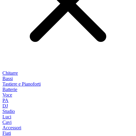
Chitarre
Bassi
Tastiere e Pianoforti
Batterie
Voce
PA
DJ
Studio
Luci
Cavi
Accessori
Fiati