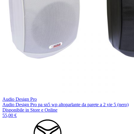
Audio Design Pro
Audio Design Pro pa sn5 wp altoparlante da parete a 2 vie 5 (nero)
Disponibile
in Store e Online
55,00 €