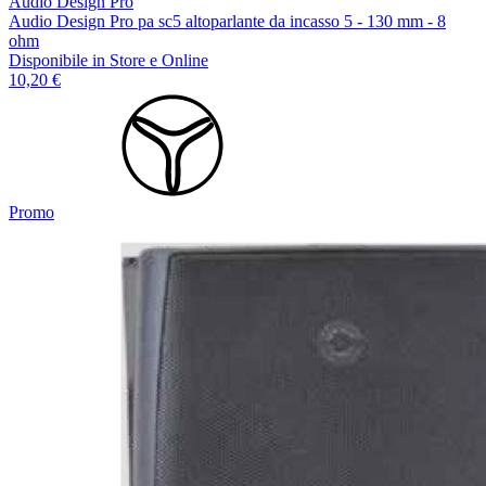
Audio Design Pro
Audio Design Pro pa sc5 altoparlante da incasso 5 - 130 mm - 8
ohm
Disponibile
in Store e Online
10,20 €
Promo