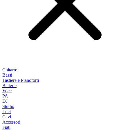
Chitarre
Bassi
Tastiere e Pianoforti
Batterie
Voce
PA
DJ
Studio
Luci
Cavi
Accessori
Fiati