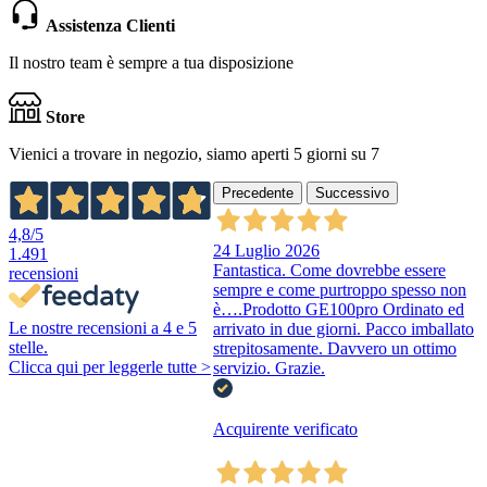
Assistenza Clienti
Il nostro team è sempre a tua disposizione
Store
Vienici a trovare in negozio, siamo aperti 5 giorni su 7
Precedente
Successivo
4,8
/5
24 Luglio 2026
1.491
Fantastica. Come dovrebbe essere
recensioni
sempre e come purtroppo spesso non
è….Prodotto GE100pro Ordinato ed
Le nostre recensioni a 4 e 5
arrivato in due giorni. Pacco imballato
stelle.
strepitosamente. Davvero un ottimo
Clicca qui per leggerle tutte >
servizio. Grazie.
Acquirente verificato