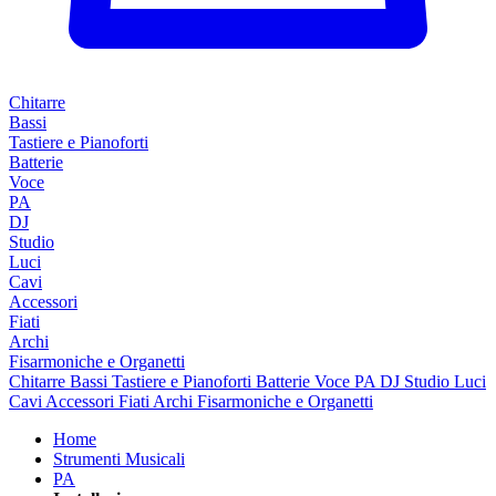
Chitarre
Bassi
Tastiere e Pianoforti
Batterie
Voce
PA
DJ
Studio
Luci
Cavi
Accessori
Fiati
Archi
Fisarmoniche e Organetti
Chitarre
Bassi
Tastiere e Pianoforti
Batterie
Voce
PA
DJ
Studio
Luci
Cavi
Accessori
Fiati
Archi
Fisarmoniche e Organetti
Home
Strumenti Musicali
PA