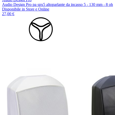
Audio Design Pro pa spx5 altoparlante da incasso 5 - 130 mm - 8 oh
Disponibile
in Store e Online
27,00 €