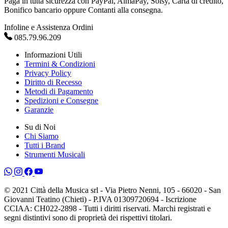
Paga in tutta sicurezza con PayPal, AlmaPay, Soisy, Carta di credito,
Bonifico bancario oppure Contanti alla consegna.
Infoline e Assistenza Ordini
085.79.96.209
Informazioni Utili
Termini & Condizioni
Privacy Policy
Diritto di Recesso
Metodi di Pagamento
Spedizioni e Consegne
Garanzie
Su di Noi
Chi Siamo
Tutti i Brand
Strumenti Musicali
© 2021 Città della Musica srl - Via Pietro Nenni, 105 - 66020 - San
Giovanni Teatino (Chieti) - P.IVA 01309720694 - Iscrizione
CCIAA: CH022-2898 - Tutti i diritti riservati. Marchi registrati e
segni distintivi sono di proprietà dei rispettivi titolari.