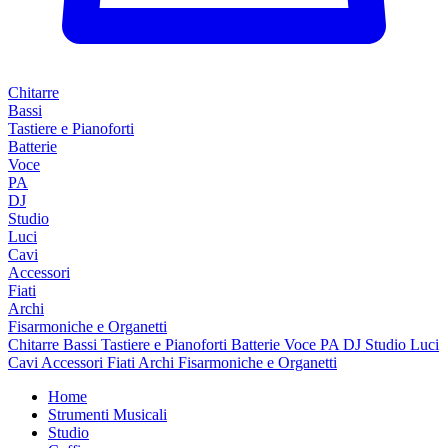
Chitarre
Bassi
Tastiere e Pianoforti
Batterie
Voce
PA
DJ
Studio
Luci
Cavi
Accessori
Fiati
Archi
Fisarmoniche e Organetti
Chitarre
Bassi
Tastiere e Pianoforti
Batterie
Voce
PA
DJ
Studio
Luci
Cavi
Accessori
Fiati
Archi
Fisarmoniche e Organetti
Home
Strumenti Musicali
Studio