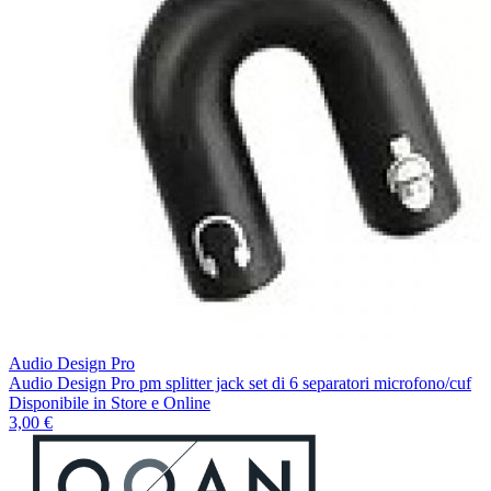
Audio Design Pro
Audio Design Pro pm splitter jack set di 6 separatori microfono/cuf
Disponibile
in Store e Online
3,00 €