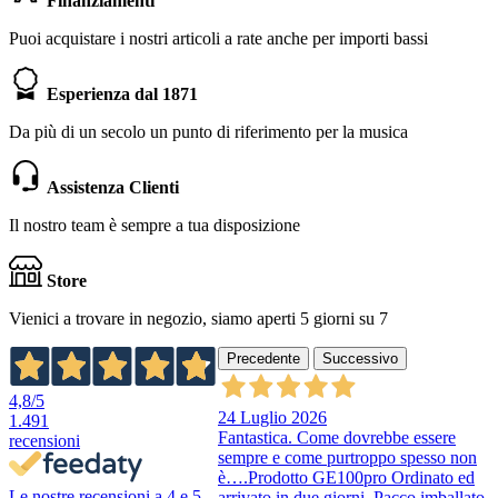
Finanziamenti
Puoi acquistare i nostri articoli a rate anche per importi bassi
Esperienza dal 1871
Da più di un secolo un punto di riferimento per la musica
Assistenza Clienti
Il nostro team è sempre a tua disposizione
Store
Vienici a trovare in negozio, siamo aperti 5 giorni su 7
Precedente
Successivo
4,8
/5
24 Luglio 2026
1.491
Fantastica. Come dovrebbe essere
recensioni
sempre e come purtroppo spesso non
è….Prodotto GE100pro Ordinato ed
Le nostre recensioni a 4 e 5
arrivato in due giorni. Pacco imballato