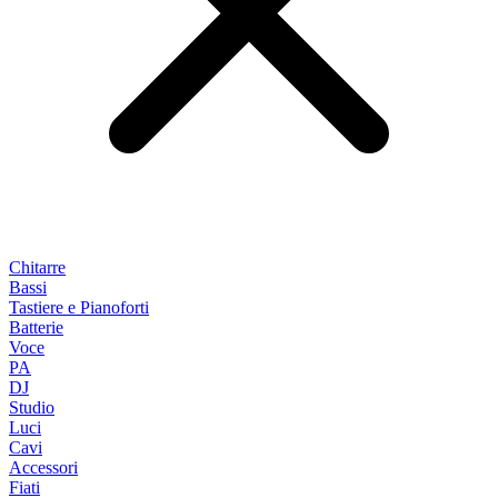
Chitarre
Bassi
Tastiere e Pianoforti
Batterie
Voce
PA
DJ
Studio
Luci
Cavi
Accessori
Fiati