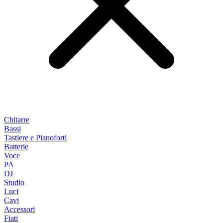
Chitarre
Bassi
Tastiere e Pianoforti
Batterie
Voce
PA
DJ
Studio
Luci
Cavi
Accessori
Fiati