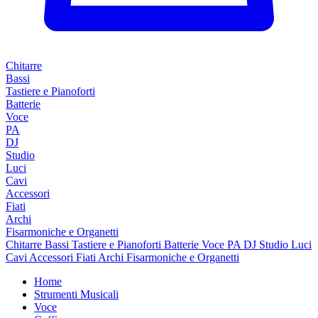
Chitarre
Bassi
Tastiere e Pianoforti
Batterie
Voce
PA
DJ
Studio
Luci
Cavi
Accessori
Fiati
Archi
Fisarmoniche e Organetti
Chitarre
Bassi
Tastiere e Pianoforti
Batterie
Voce
PA
DJ
Studio
Luci
Cavi
Accessori
Fiati
Archi
Fisarmoniche e Organetti
Home
Strumenti Musicali
Voce