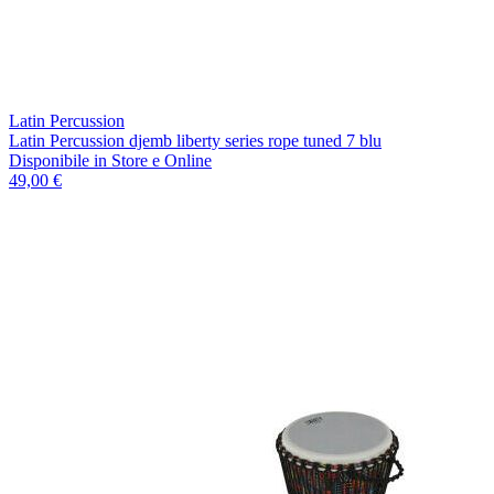
Latin Percussion
Latin Percussion djemb liberty series rope tuned 7 blu
Disponibile
in Store e Online
49,00 €