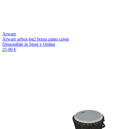
Arware
Arware arbox-bg2 borsa zaino cajon
Disponibile
in Store e Online
25,00 €