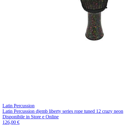
Latin Percussion
Latin Percussion djemb liberty series rope tuned 12 crazy neon
Disponibile
in Store e Online
126,00 €