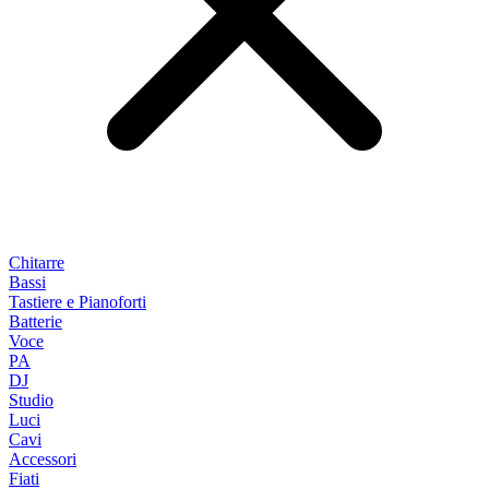
Chitarre
Bassi
Tastiere e Pianoforti
Batterie
Voce
PA
DJ
Studio
Luci
Cavi
Accessori
Fiati