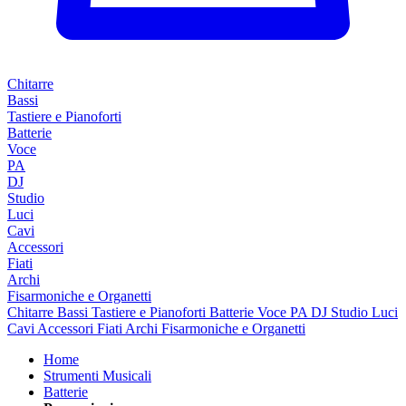
Chitarre
Bassi
Tastiere e Pianoforti
Batterie
Voce
PA
DJ
Studio
Luci
Cavi
Accessori
Fiati
Archi
Fisarmoniche e Organetti
Chitarre
Bassi
Tastiere e Pianoforti
Batterie
Voce
PA
DJ
Studio
Luci
Cavi
Accessori
Fiati
Archi
Fisarmoniche e Organetti
Home
Strumenti Musicali
Batterie