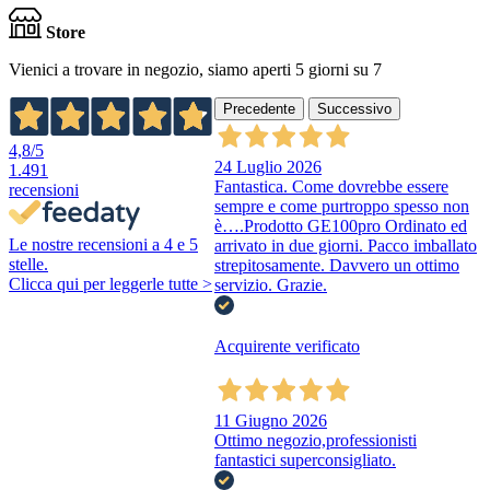
Store
Vienici a trovare in negozio, siamo aperti 5 giorni su 7
Precedente
Successivo
4,8
/5
24 Luglio 2026
1.491
Fantastica. Come dovrebbe essere
recensioni
sempre e come purtroppo spesso non
è….Prodotto GE100pro Ordinato ed
Le nostre recensioni a 4 e 5
arrivato in due giorni. Pacco imballato
stelle.
strepitosamente. Davvero un ottimo
Clicca qui per leggerle tutte >
servizio. Grazie.
Acquirente verificato
11 Giugno 2026
Ottimo negozio,professionisti
fantastici superconsigliato.