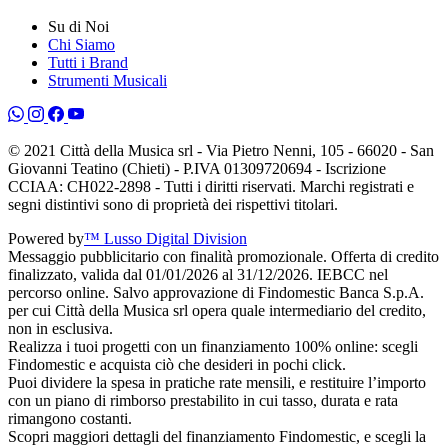
Su di Noi
Chi Siamo
Tutti i Brand
Strumenti Musicali
© 2021 Città della Musica srl - Via Pietro Nenni, 105 - 66020 - San
Giovanni Teatino (Chieti) - P.IVA 01309720694 - Iscrizione
CCIAA: CH022-2898 - Tutti i diritti riservati. Marchi registrati e
segni distintivi sono di proprietà dei rispettivi titolari.
Powered by
™ Lusso Digital Division
Messaggio pubblicitario con finalità promozionale. Offerta di credito
finalizzato, valida dal 01/01/2026 al 31/12/2026. IEBCC nel
percorso online. Salvo approvazione di Findomestic Banca S.p.A.
per cui Città della Musica srl opera quale intermediario del credito,
non in esclusiva.
Realizza i tuoi progetti con un finanziamento 100% online: scegli
Findomestic e acquista ciò che desideri in pochi click.
Puoi dividere la spesa in pratiche rate mensili, e restituire l’importo
con un piano di rimborso prestabilito in cui tasso, durata e rata
rimangono costanti.
Scopri maggiori dettagli del finanziamento Findomestic, e scegli la