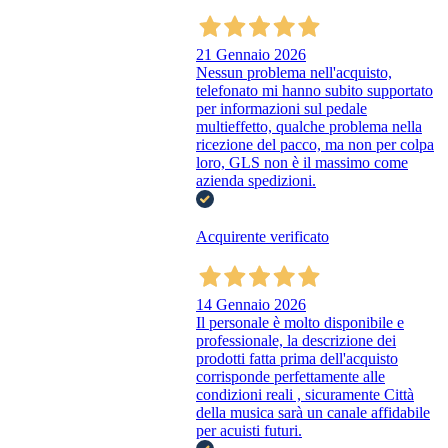
21 Gennaio 2026
Nessun problema nell'acquisto,
telefonato mi hanno subito supportato
per informazioni sul pedale
multieffetto, qualche problema nella
ricezione del pacco, ma non per colpa
loro, GLS non è il massimo come
azienda spedizioni.
Acquirente verificato
14 Gennaio 2026
Il personale è molto disponibile e
professionale, la descrizione dei
prodotti fatta prima dell'acquisto
corrisponde perfettamente alle
condizioni reali , sicuramente Città
della musica sarà un canale affidabile
per acuisti futuri.