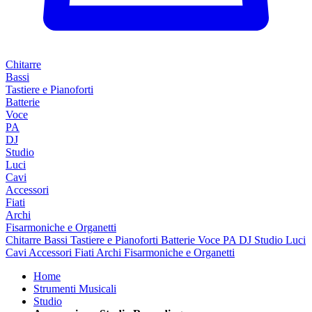
Chitarre
Bassi
Tastiere e Pianoforti
Batterie
Voce
PA
DJ
Studio
Luci
Cavi
Accessori
Fiati
Archi
Fisarmoniche e Organetti
Chitarre
Bassi
Tastiere e Pianoforti
Batterie
Voce
PA
DJ
Studio
Luci
Cavi
Accessori
Fiati
Archi
Fisarmoniche e Organetti
Home
Strumenti Musicali
Studio