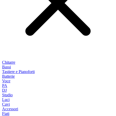
Chitarre
Bassi
Tastiere e Pianoforti
Batterie
Voce
PA
DJ
Studio
Luci
Cavi
Accessori
Fiati