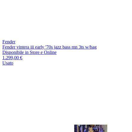
Fender
Fender vintera iii early '70s jazz bass mn 3ts w/bag
Disponibile
in Store e Online
1.299,00 €
Usato