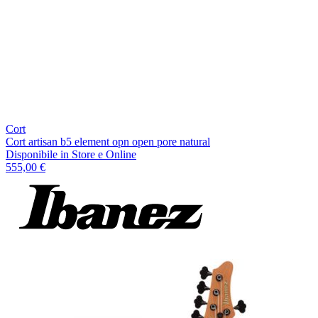
Cort
Cort artisan b5 element opn open pore natural
Disponibile
in Store e Online
555,00 €