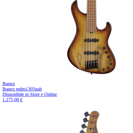
Ibanez
Ibanez mdm1305nab
Disponibile
in Store e Online
1.275,00 €