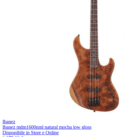
Ibanez
Ibanez mdm1600nml natural mocha low gloss
Disponibile
in Store e Online