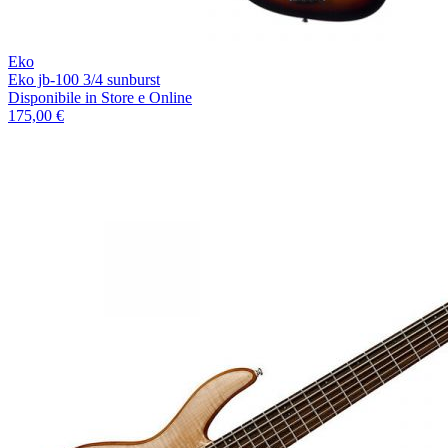
Eko
Eko jb-100 3/4 sunburst
Disponibile
in Store e Online
175,00 €