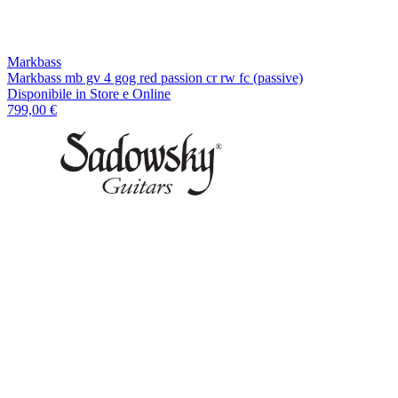
Markbass
Markbass mb gv 4 gog red passion cr rw fc (passive)
Disponibile
in Store e Online
799,00 €