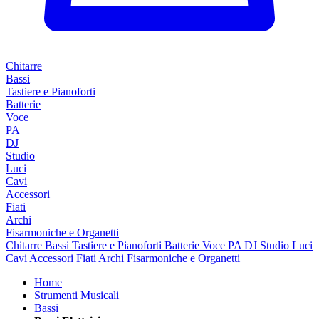
Chitarre
Bassi
Tastiere e Pianoforti
Batterie
Voce
PA
DJ
Studio
Luci
Cavi
Accessori
Fiati
Archi
Fisarmoniche e Organetti
Chitarre
Bassi
Tastiere e Pianoforti
Batterie
Voce
PA
DJ
Studio
Luci
Cavi
Accessori
Fiati
Archi
Fisarmoniche e Organetti
Home
Strumenti Musicali
Bassi