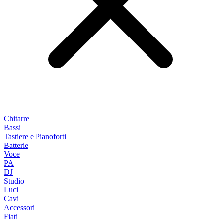
Chitarre
Bassi
Tastiere e Pianoforti
Batterie
Voce
PA
DJ
Studio
Luci
Cavi
Accessori
Fiati