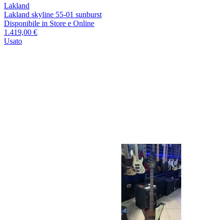
Lakland
Lakland skyline 55-01 sunburst
Disponibile
in Store e Online
1.419,00 €
Usato