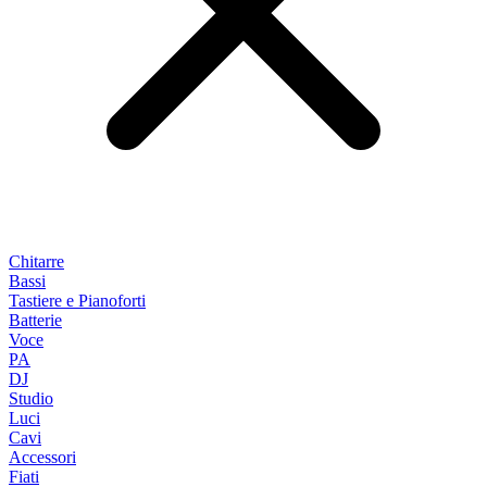
Chitarre
Bassi
Tastiere e Pianoforti
Batterie
Voce
PA
DJ
Studio
Luci
Cavi
Accessori
Fiati