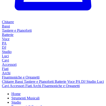
Chitarre
Bassi
Tastiere e Pianoforti
Batterie
Voce
PA
DJ
Studio
Luci
Cavi
Accessori
Fiati
Archi
Fisarmoniche e Organetti
Chitarre
Bassi
Tastiere e Pianoforti
Batterie
Voce
PA
DJ
Studio
Luci
Cavi
Accessori
Fiati
Archi
Fisarmoniche e Organetti
Home
Strumenti Musicali
Studio