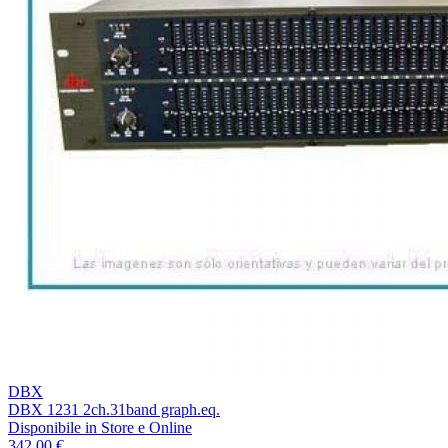
DBX
DBX 1231 2ch.31band graph.eq.
Disponibile
in Store e Online
342,00 €