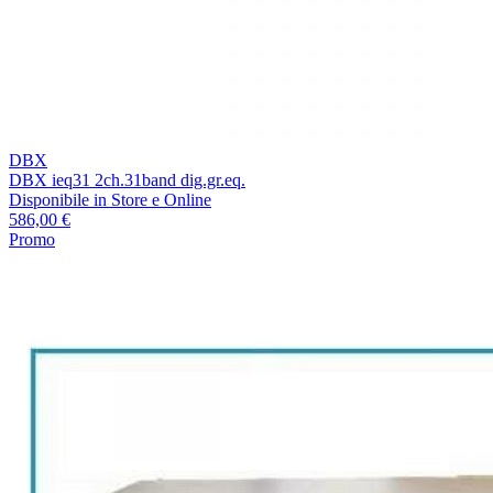
DBX
DBX ieq31 2ch.31band dig.gr.eq.
Disponibile
in Store e Online
586,00 €
Promo