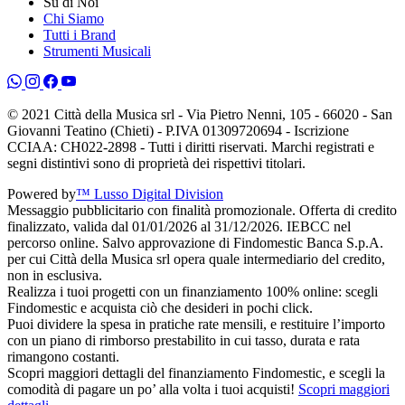
Su di Noi
Chi Siamo
Tutti i Brand
Strumenti Musicali
© 2021 Città della Musica srl - Via Pietro Nenni, 105 - 66020 - San
Giovanni Teatino (Chieti) - P.IVA 01309720694 - Iscrizione
CCIAA: CH022-2898 - Tutti i diritti riservati. Marchi registrati e
segni distintivi sono di proprietà dei rispettivi titolari.
Powered by
™ Lusso Digital Division
Messaggio pubblicitario con finalità promozionale. Offerta di credito
finalizzato, valida dal 01/01/2026 al 31/12/2026. IEBCC nel
percorso online. Salvo approvazione di Findomestic Banca S.p.A.
per cui Città della Musica srl opera quale intermediario del credito,
non in esclusiva.
Realizza i tuoi progetti con un finanziamento 100% online: scegli
Findomestic e acquista ciò che desideri in pochi click.
Puoi dividere la spesa in pratiche rate mensili, e restituire l’importo
con un piano di rimborso prestabilito in cui tasso, durata e rata
rimangono costanti.
Scopri maggiori dettagli del finanziamento Findomestic, e scegli la
comodità di pagare un po’ alla volta i tuoi acquisti!
Scopri maggiori