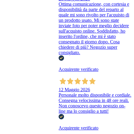
Ottima comunicazione, con cortesia e
disponibilità da parte del reparto al
quale mi sono rivolto per l'acquisto di
un prodotto usato. Mi sono state
inviate foto per poter meglio decidere
sull'acquisto online. Soddisfatto, ho
inserito l'ordine, che mi è stato
consegnato il giorno dopo. Cosa
chiedere di più? Negozio super
consigliato.
Acquirente verificato
12 Maggio 2026
Personale molto disponibile e cordiale.
Consegna velocissima in 48 ore reali.
Non conoscevo questo negozio on-
line ma lo consiglio a tutti!
Acquirente verificato