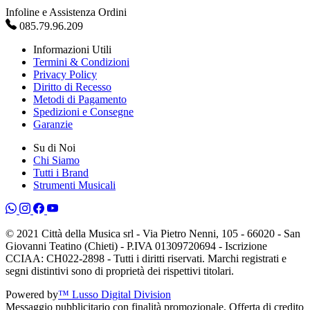
Infoline e Assistenza Ordini
085.79.96.209
Informazioni Utili
Termini & Condizioni
Privacy Policy
Diritto di Recesso
Metodi di Pagamento
Spedizioni e Consegne
Garanzie
Su di Noi
Chi Siamo
Tutti i Brand
Strumenti Musicali
© 2021 Città della Musica srl - Via Pietro Nenni, 105 - 66020 - San
Giovanni Teatino (Chieti) - P.IVA 01309720694 - Iscrizione
CCIAA: CH022-2898 - Tutti i diritti riservati. Marchi registrati e
segni distintivi sono di proprietà dei rispettivi titolari.
Powered by
™ Lusso Digital Division
Messaggio pubblicitario con finalità promozionale. Offerta di credito