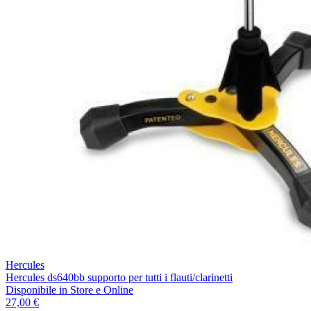
Hercules
Hercules ds640bb supporto per tutti i flauti/clarinetti
Disponibile
in Store e Online
27,00 €