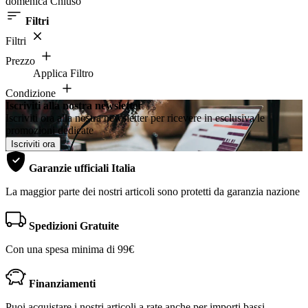
domenica Chiuso
Filtri
Filtri
Prezzo
Applica Filtro
Condizione
Iscriviti alla nostra newsletter
Iscriviti ora alla nostra newsletter per ricevere in esclusiva le
promozioni dedicate
Iscriviti ora
Garanzie ufficiali Italia
La maggior parte dei nostri articoli sono protetti da garanzia nazione
Spedizioni Gratuite
Con una spesa minima di 99€
Finanziamenti
Puoi acquistare i nostri articoli a rate anche per importi bassi