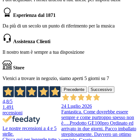
Esperienza dal 1871
Da più di un secolo un punto di riferimento per la musica
Assistenza Clienti
Il nostro team è sempre a tua disposizione
Store
Vienici a trovare in negozio, siamo aperti 5 giorni su 7
Precedente
Successivo
4,8
/5
24 Luglio 2026
1.491
Fantastica. Come dovrebbe essere
recensioni
sempre e come purtroppo spesso non
è….Prodotto GE100pro Ordinato ed
Le nostre recensioni a 4 e 5
arrivato in due giorni. Pacco imballato
stelle.
strepitosamente. Davvero un ottimo
Clicca qui per leggerle tutte >
servizio. Grazie.