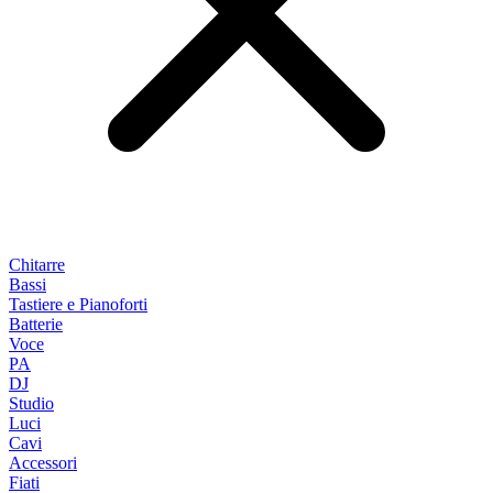
Chitarre
Bassi
Tastiere e Pianoforti
Batterie
Voce
PA
DJ
Studio
Luci
Cavi
Accessori
Fiati