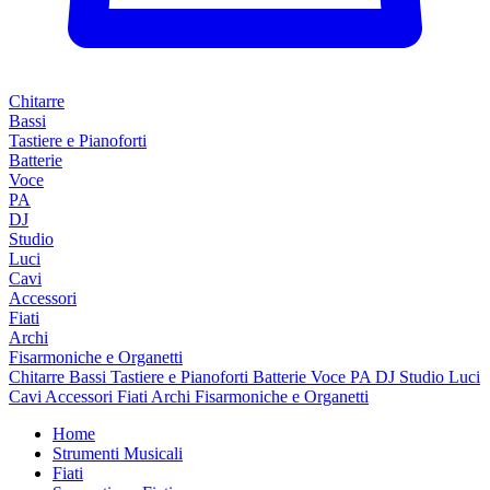
Chitarre
Bassi
Tastiere e Pianoforti
Batterie
Voce
PA
DJ
Studio
Luci
Cavi
Accessori
Fiati
Archi
Fisarmoniche e Organetti
Chitarre
Bassi
Tastiere e Pianoforti
Batterie
Voce
PA
DJ
Studio
Luci
Cavi
Accessori
Fiati
Archi
Fisarmoniche e Organetti
Home
Strumenti Musicali
Fiati