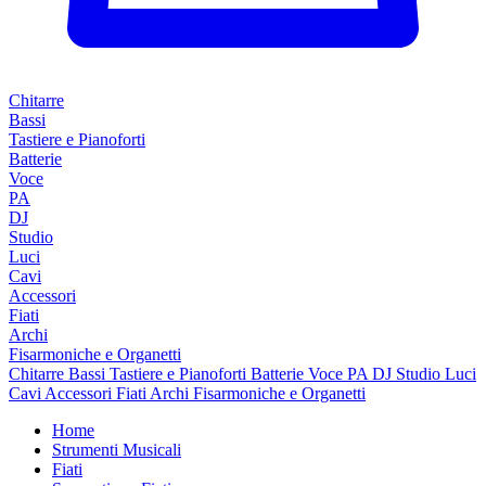
Chitarre
Bassi
Tastiere e Pianoforti
Batterie
Voce
PA
DJ
Studio
Luci
Cavi
Accessori
Fiati
Archi
Fisarmoniche e Organetti
Chitarre
Bassi
Tastiere e Pianoforti
Batterie
Voce
PA
DJ
Studio
Luci
Cavi
Accessori
Fiati
Archi
Fisarmoniche e Organetti
Home
Strumenti Musicali
Fiati