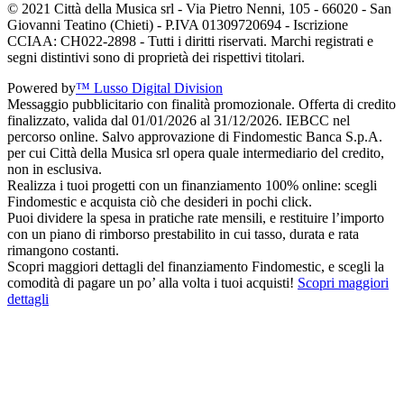
© 2021 Città della Musica srl - Via Pietro Nenni, 105 - 66020 - San
Giovanni Teatino (Chieti) - P.IVA 01309720694 - Iscrizione
CCIAA: CH022-2898 - Tutti i diritti riservati. Marchi registrati e
segni distintivi sono di proprietà dei rispettivi titolari.
Powered by
™ Lusso Digital Division
Messaggio pubblicitario con finalità promozionale. Offerta di credito
finalizzato, valida dal 01/01/2026 al 31/12/2026. IEBCC nel
percorso online. Salvo approvazione di Findomestic Banca S.p.A.
per cui Città della Musica srl opera quale intermediario del credito,
non in esclusiva.
Realizza i tuoi progetti con un finanziamento 100% online: scegli
Findomestic e acquista ciò che desideri in pochi click.
Puoi dividere la spesa in pratiche rate mensili, e restituire l’importo
con un piano di rimborso prestabilito in cui tasso, durata e rata
rimangono costanti.
Scopri maggiori dettagli del finanziamento Findomestic, e scegli la
comodità di pagare un po’ alla volta i tuoi acquisti!
Scopri maggiori
dettagli