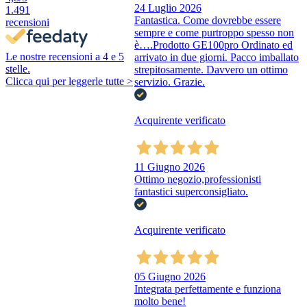
24 Luglio 2026
1.491
Fantastica. Come dovrebbe essere
recensioni
sempre e come purtroppo spesso non
è….Prodotto GE100pro Ordinato ed
Le nostre recensioni a 4 e 5
arrivato in due giorni. Pacco imballato
stelle.
strepitosamente. Davvero un ottimo
Clicca qui per leggerle tutte >
servizio. Grazie.
Acquirente verificato
11 Giugno 2026
Ottimo negozio,professionisti
fantastici superconsigliato.
Acquirente verificato
05 Giugno 2026
Integrata perfettamente e funziona
molto bene!