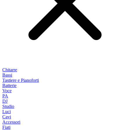
Chitarre
Bassi
Tastiere e Pianoforti
Batterie
Voce
PA
DJ
Studio
Luci
Cavi
Accessori
Fiati