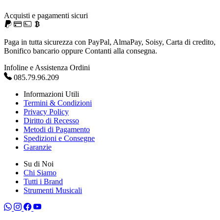
Acquisti e pagamenti sicuri
Paga in tutta sicurezza con PayPal, AlmaPay, Soisy, Carta di credito,
Bonifico bancario oppure Contanti alla consegna.
Infoline e Assistenza Ordini
085.79.96.209
Informazioni Utili
Termini & Condizioni
Privacy Policy
Diritto di Recesso
Metodi di Pagamento
Spedizioni e Consegne
Garanzie
Su di Noi
Chi Siamo
Tutti i Brand
Strumenti Musicali