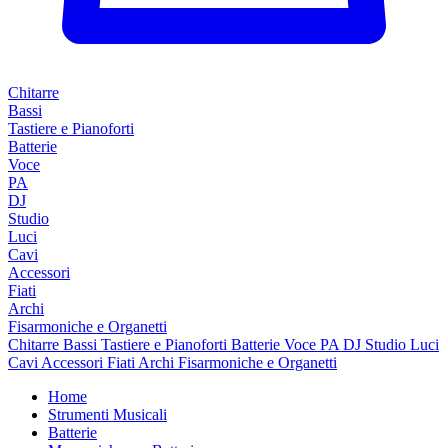
Chitarre
Bassi
Tastiere e Pianoforti
Batterie
Voce
PA
DJ
Studio
Luci
Cavi
Accessori
Fiati
Archi
Fisarmoniche e Organetti
Chitarre
Bassi
Tastiere e Pianoforti
Batterie
Voce
PA
DJ
Studio
Luci
Cavi
Accessori
Fiati
Archi
Fisarmoniche e Organetti
Home
Strumenti Musicali
Batterie