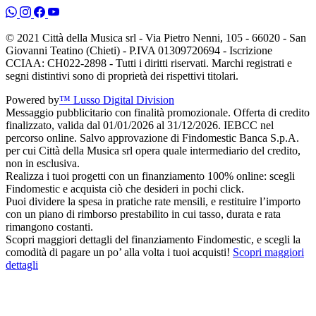
© 2021 Città della Musica srl - Via Pietro Nenni, 105 - 66020 - San
Giovanni Teatino (Chieti) - P.IVA 01309720694 - Iscrizione
CCIAA: CH022-2898 - Tutti i diritti riservati. Marchi registrati e
segni distintivi sono di proprietà dei rispettivi titolari.
Powered by
™ Lusso Digital Division
Messaggio pubblicitario con finalità promozionale. Offerta di credito
finalizzato, valida dal 01/01/2026 al 31/12/2026. IEBCC nel
percorso online. Salvo approvazione di Findomestic Banca S.p.A.
per cui Città della Musica srl opera quale intermediario del credito,
non in esclusiva.
Realizza i tuoi progetti con un finanziamento 100% online: scegli
Findomestic e acquista ciò che desideri in pochi click.
Puoi dividere la spesa in pratiche rate mensili, e restituire l’importo
con un piano di rimborso prestabilito in cui tasso, durata e rata
rimangono costanti.
Scopri maggiori dettagli del finanziamento Findomestic, e scegli la
comodità di pagare un po’ alla volta i tuoi acquisti!
Scopri maggiori
dettagli