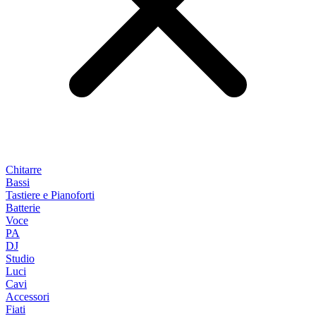
Chitarre
Bassi
Tastiere e Pianoforti
Batterie
Voce
PA
DJ
Studio
Luci
Cavi
Accessori
Fiati