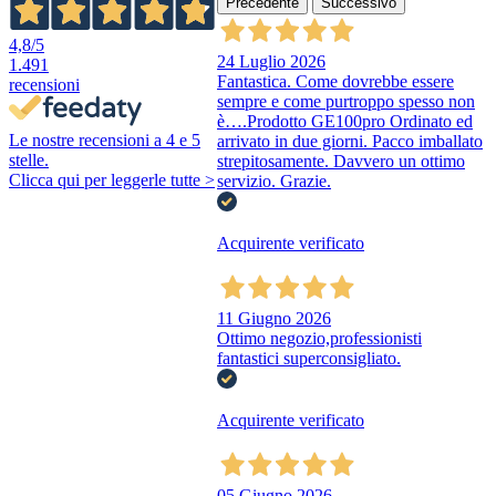
Precedente
Successivo
4,8
/5
24 Luglio 2026
1.491
Fantastica. Come dovrebbe essere
recensioni
sempre e come purtroppo spesso non
è….Prodotto GE100pro Ordinato ed
Le nostre recensioni a 4 e 5
arrivato in due giorni. Pacco imballato
stelle.
strepitosamente. Davvero un ottimo
Clicca qui per leggerle tutte >
servizio. Grazie.
Acquirente verificato
11 Giugno 2026
Ottimo negozio,professionisti
fantastici superconsigliato.
Acquirente verificato
05 Giugno 2026