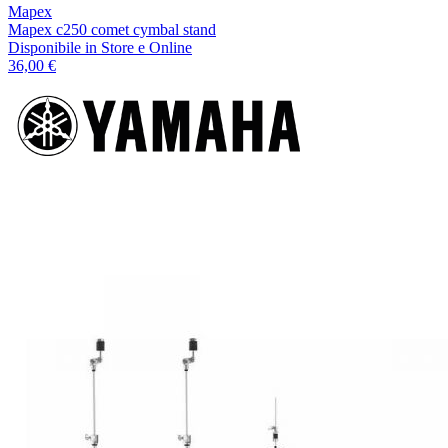
Mapex
Mapex c250 comet cymbal stand
Disponibile
in Store e Online
36,00 €