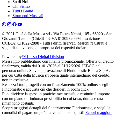
Su di Noi
Chi Siamo
Tutti i Brand
Strumenti Musicali
© 2021 Città della Musica srl - Via Pietro Nenni, 105 - 66020 - San
Giovanni Teatino (Chieti) - P.IVA 01309720694 - Iscrizione
CCIAA: CH022-2898 - Tutti i diritti riservati. Marchi registrati e
segni distintivi sono di proprietà dei rispettivi titolari.
Powered by
™ Lusso Digital Division
Messaggio pubblicitario con finalità promozionale. Offerta di credito
finalizzato, valida dal 01/01/2026 al 31/12/2026. IEBCC nel
percorso online. Salvo approvazione di Findomestic Banca S.p.A.
per cui Città della Musica srl opera quale intermediario del credito,
non in esclusiva.
Realizza i tuoi progetti con un finanziamento 100% online: scegli
Findomestic e acquista ciò che desideri in pochi click.
Puoi dividere la spesa in pratiche rate mensili, e restituire l’importo
con un piano di rimborso prestabilito in cui tasso, durata e rata
rimangono costanti.
Scopri maggiori dettagli del finanziamento Findomestic, e scegli la
comodità di pagare un po’ alla volta i tuoi acquisti!
Scopri maggiori