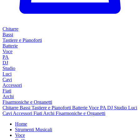
Chitarre
Bassi
Tastiere e Pianoforti
Batterie
Voce
PA
DJ
Studio
Luci
Cavi
Accessori
Fiati
Archi
Fisarmoniche e Organetti
Chitarre
Bassi
Tastiere e Pianoforti
Batterie
Voce
PA
DJ
Studio
Luci
Cavi
Accessori
Fiati
Archi
Fisarmoniche e Organetti
Home
Strumenti Musicali
Voce