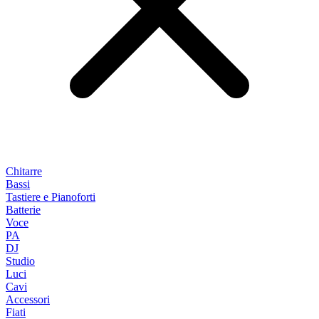
Chitarre
Bassi
Tastiere e Pianoforti
Batterie
Voce
PA
DJ
Studio
Luci
Cavi
Accessori
Fiati