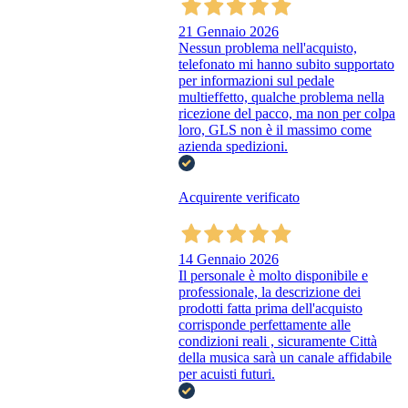
21 Gennaio 2026
Nessun problema nell'acquisto,
telefonato mi hanno subito supportato
per informazioni sul pedale
multieffetto, qualche problema nella
ricezione del pacco, ma non per colpa
loro, GLS non è il massimo come
azienda spedizioni.
Acquirente verificato
14 Gennaio 2026
Il personale è molto disponibile e
professionale, la descrizione dei
prodotti fatta prima dell'acquisto
corrisponde perfettamente alle
condizioni reali , sicuramente Città
della musica sarà un canale affidabile
per acuisti futuri.