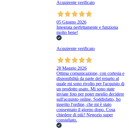
Acquirente verificato
05 Giugno 2026
Integrata perfettamente e funziona
molto bene!
Acquirente verificato
28 Maggio 2026
Ottima comunicazione, con cortesia e
disponibilità da parte del reparto al
quale mi sono rivolto per l'acquisto di
un prodotto usato. Mi sono state
inviate foto per poter meglio decidere
sull'acquisto online. Soddisfatto, ho
inserito l'ordine, che mi è stato
consegnato il giorno dopo. Cosa
chiedere di più? Negozio super
consigliato.