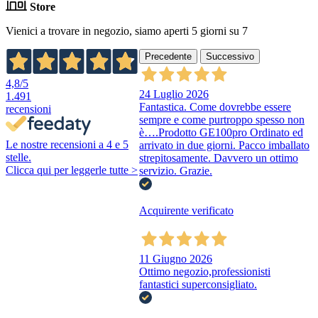
Store
Vienici a trovare in negozio, siamo aperti 5 giorni su 7
Precedente
Successivo
4,8
/5
24 Luglio 2026
1.491
Fantastica. Come dovrebbe essere
recensioni
sempre e come purtroppo spesso non
è….Prodotto GE100pro Ordinato ed
Le nostre recensioni a 4 e 5
arrivato in due giorni. Pacco imballato
stelle.
strepitosamente. Davvero un ottimo
Clicca qui per leggerle tutte >
servizio. Grazie.
Acquirente verificato
11 Giugno 2026
Ottimo negozio,professionisti
fantastici superconsigliato.