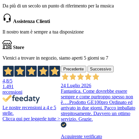
Da più di un secolo un punto di riferimento per la musica
Assistenza Clienti
Il nostro team è sempre a tua disposizione
Store
Vienici a trovare in negozio, siamo aperti 5 giorni su 7
Precedente
Successivo
4,8
/5
24 Luglio 2026
1.491
Fantastica. Come dovrebbe essere
recensioni
sempre e come purtroppo spesso non
è….Prodotto GE100pro Ordinato ed
Le nostre recensioni a 4 e 5
arrivato in due giorni. Pacco imballato
stelle.
strepitosamente. Davvero un ottimo
Clicca qui per leggerle tutte >
servizio. Grazie.
Acquirente verificato