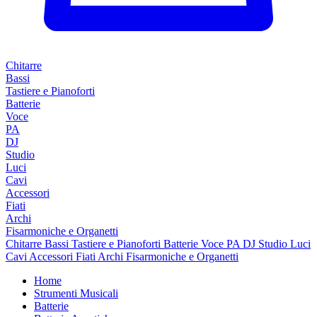
Chitarre
Bassi
Tastiere e Pianoforti
Batterie
Voce
PA
DJ
Studio
Luci
Cavi
Accessori
Fiati
Archi
Fisarmoniche e Organetti
Chitarre
Bassi
Tastiere e Pianoforti
Batterie
Voce
PA
DJ
Studio
Luci
Cavi
Accessori
Fiati
Archi
Fisarmoniche e Organetti
Home
Strumenti Musicali
Batterie