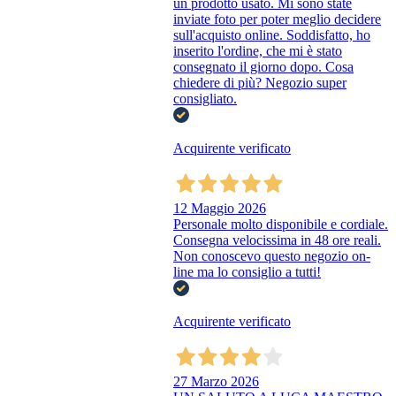
un prodotto usato. Mi sono state
inviate foto per poter meglio decidere
sull'acquisto online. Soddisfatto, ho
inserito l'ordine, che mi è stato
consegnato il giorno dopo. Cosa
chiedere di più? Negozio super
consigliato.
Acquirente verificato
12 Maggio 2026
Personale molto disponibile e cordiale.
Consegna velocissima in 48 ore reali.
Non conoscevo questo negozio on-
line ma lo consiglio a tutti!
Acquirente verificato
27 Marzo 2026