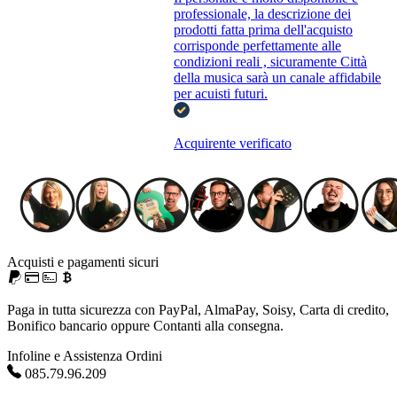
professionale, la descrizione dei
prodotti fatta prima dell'acquisto
corrisponde perfettamente alle
condizioni reali , sicuramente Città
della musica sarà un canale affidabile
per acuisti futuri.
Acquirente verificato
Acquisti e pagamenti sicuri
Paga in tutta sicurezza con PayPal, AlmaPay, Soisy, Carta di credito,
Bonifico bancario oppure Contanti alla consegna.
Infoline e Assistenza Ordini
085.79.96.209