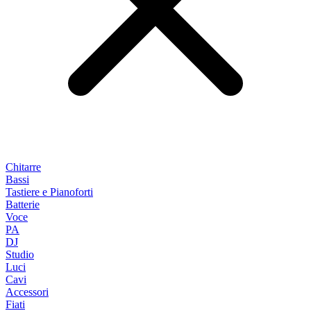
Chitarre
Bassi
Tastiere e Pianoforti
Batterie
Voce
PA
DJ
Studio
Luci
Cavi
Accessori
Fiati