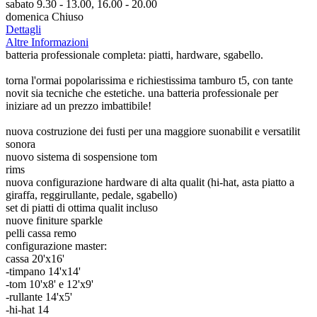
sabato 9.30 - 13.00, 16.00 - 20.00
domenica Chiuso
Dettagli
Altre Informazioni
batteria professionale completa: piatti, hardware, sgabello.
torna l'ormai popolarissima e richiestissima tamburo t5, con tante
novit sia tecniche che estetiche. una batteria professionale per
iniziare ad un prezzo imbattibile!
nuova costruzione dei fusti per una maggiore suonabilit e versatilit
sonora
nuovo sistema di sospensione tom
rims
nuova configurazione hardware di alta qualit (hi-hat, asta piatto a
giraffa, reggirullante, pedale, sgabello)
set di piatti di ottima qualit incluso
nuove finiture sparkle
pelli cassa remo
configurazione master:
cassa 20'x16'
-timpano 14'x14'
-tom 10'x8' e 12'x9'
-rullante 14'x5'
-hi-hat 14