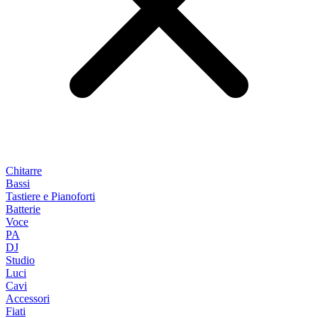
Chitarre
Bassi
Tastiere e Pianoforti
Batterie
Voce
PA
DJ
Studio
Luci
Cavi
Accessori
Fiati