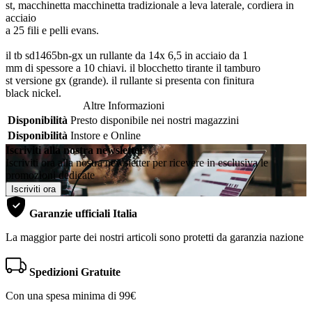
st, macchinetta macchinetta tradizionale a leva laterale, cordiera in
acciaio
a 25 fili e pelli evans.
il tb sd1465bn-gx un rullante da 14x 6,5 in acciaio da 1
mm di spessore a 10 chiavi. il blocchetto tirante il tamburo
st versione gx (grande). il rullante si presenta con finitura
black nickel.
Altre Informazioni
Disponibilità
Presto disponibile nei nostri magazzini
Disponibilità
Instore e Online
Iscriviti alla nostra newsletter
Iscriviti ora alla nostra newsletter per ricevere in esclusiva le
promozioni dedicate
Iscriviti ora
Garanzie ufficiali Italia
La maggior parte dei nostri articoli sono protetti da garanzia nazione
Spedizioni Gratuite
Con una spesa minima di 99€