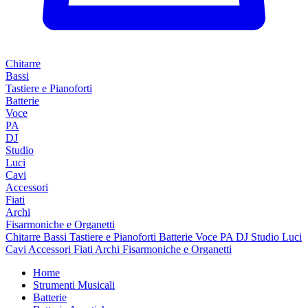
Chitarre
Bassi
Tastiere e Pianoforti
Batterie
Voce
PA
DJ
Studio
Luci
Cavi
Accessori
Fiati
Archi
Fisarmoniche e Organetti
Chitarre
Bassi
Tastiere e Pianoforti
Batterie
Voce
PA
DJ
Studio
Luci
Cavi
Accessori
Fiati
Archi
Fisarmoniche e Organetti
Home
Strumenti Musicali
Batterie