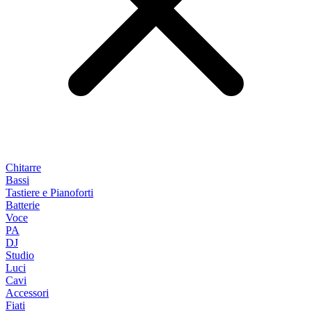
Chitarre
Bassi
Tastiere e Pianoforti
Batterie
Voce
PA
DJ
Studio
Luci
Cavi
Accessori
Fiati