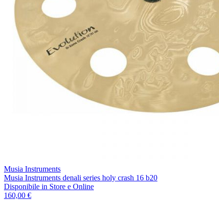
Musia Instruments
Musia Instruments denali series holy crash 16 b20
Disponibile
in Store e Online
160,00 €