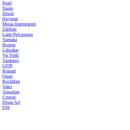
Pearl
Stagg
Dixon
Hayman
Musia Instruments
Zildjian
Latin Percussion
Yamaha
Boston
Gibraltar
Vic Firth
Tamburo
UFIP
Roland
Oqan
RockBag
Vater
Aquarian
Croson
Drum Art
DW