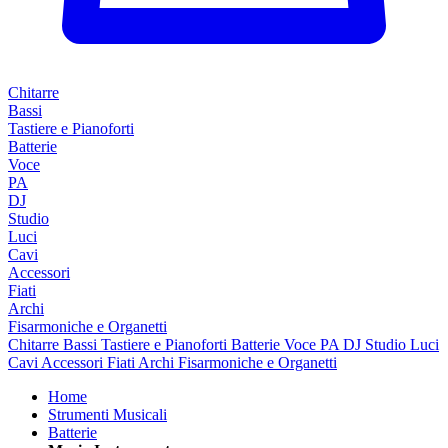
Chitarre
Bassi
Tastiere e Pianoforti
Batterie
Voce
PA
DJ
Studio
Luci
Cavi
Accessori
Fiati
Archi
Fisarmoniche e Organetti
Chitarre
Bassi
Tastiere e Pianoforti
Batterie
Voce
PA
DJ
Studio
Luci
Cavi
Accessori
Fiati
Archi
Fisarmoniche e Organetti
Home
Strumenti Musicali
Batterie