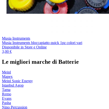
Musia Instruments
Musia Instruments bloccapiatto quick 1pz colori vari
Disponibile
in Store e Online
3,00 €
Le migliori marche di Batterie
Meinl
Mapex
Meinl Sonic Energy
Istanbul Agop
Tama
Remo
Evans
Pasha
Nino Percussion