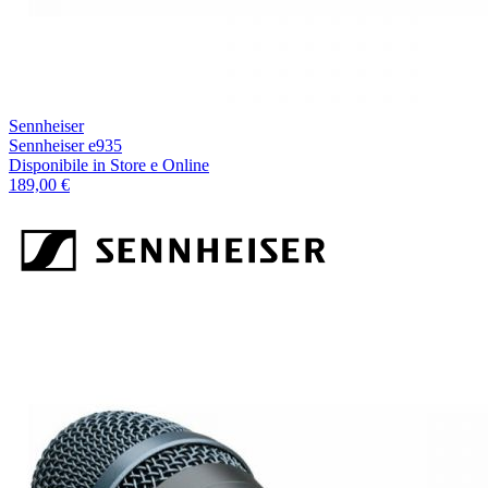
Sennheiser
Sennheiser e935
Disponibile
in Store e Online
189,00 €