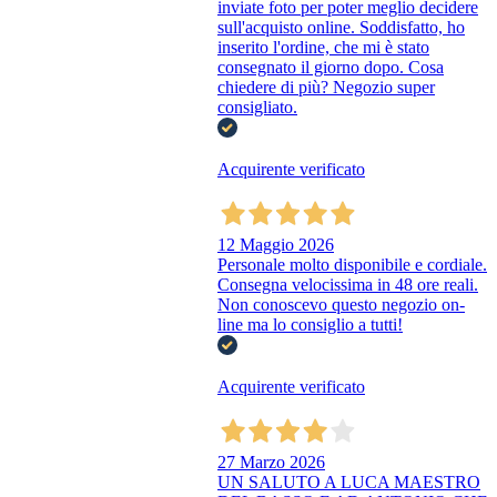
inviate foto per poter meglio decidere
sull'acquisto online. Soddisfatto, ho
inserito l'ordine, che mi è stato
consegnato il giorno dopo. Cosa
chiedere di più? Negozio super
consigliato.
Acquirente verificato
12 Maggio 2026
Personale molto disponibile e cordiale.
Consegna velocissima in 48 ore reali.
Non conoscevo questo negozio on-
line ma lo consiglio a tutti!
Acquirente verificato
27 Marzo 2026
UN SALUTO A LUCA MAESTRO