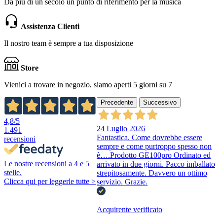
Da più di un secolo un punto di riferimento per la musica
Assistenza Clienti
Il nostro team è sempre a tua disposizione
Store
Vienici a trovare in negozio, siamo aperti 5 giorni su 7
Precedente
Successivo
4,8
/5
24 Luglio 2026
1.491
Fantastica. Come dovrebbe essere
recensioni
sempre e come purtroppo spesso non
è….Prodotto GE100pro Ordinato ed
Le nostre recensioni a 4 e 5
arrivato in due giorni. Pacco imballato
stelle.
strepitosamente. Davvero un ottimo
Clicca qui per leggerle tutte >
servizio. Grazie.
Acquirente verificato