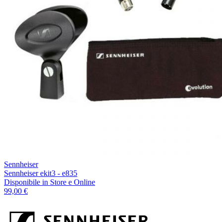
Sennheiser
Sennheiser ekit3 - e835
Disponibile
in Store e Online
99,00 €