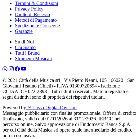
Termini & Condizioni
Privacy Policy
Diritto di Recesso
Metodi di Pagamento
Spedizioni e Consegne
Garanzie
Su di Noi
Chi Siamo
Tutti i Brand
Strumenti Musicali
© 2021 Città della Musica srl - Via Pietro Nenni, 105 - 66020 - San
Giovanni Teatino (Chieti) - P.IVA 01309720694 - Iscrizione
CCIAA: CH022-2898 - Tutti i diritti riservati. Marchi registrati e
segni distintivi sono di proprietà dei rispettivi titolari.
Powered by
™ Lusso Digital Division
Messaggio pubblicitario con finalità promozionale. Offerta di credito
finalizzato, valida dal 01/01/2026 al 31/12/2026. IEBCC nel
percorso online. Salvo approvazione di Findomestic Banca S.p.A.
per cui Città della Musica srl opera quale intermediario del credito,
non in esclusiva.