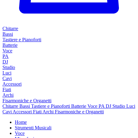
Chitarre
Bassi
Tastiere e Pianoforti
Batterie
Voce
PA
DJ
Studio
Luci
Cavi
Accessori
Fiati
Archi
Fisarmoniche e Organetti
Chitarre
Bassi
Tastiere e Pianoforti
Batterie
Voce
PA
DJ
Studio
Luci
Cavi
Accessori
Fiati
Archi
Fisarmoniche e Organetti
Home
Strumenti Musicali
Voce