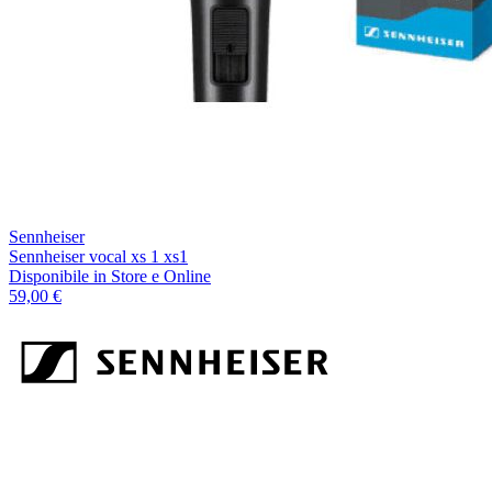
Sennheiser
Sennheiser vocal xs 1 xs1
Disponibile
in Store e Online
59,00 €