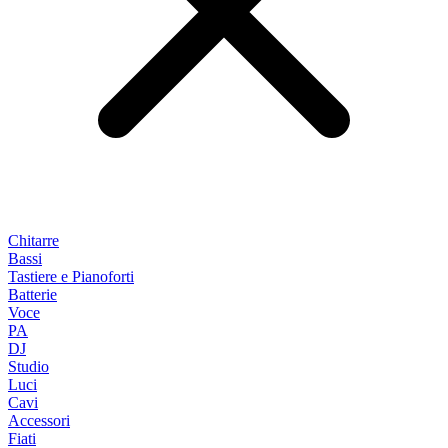
Chitarre
Bassi
Tastiere e Pianoforti
Batterie
Voce
PA
DJ
Studio
Luci
Cavi
Accessori
Fiati