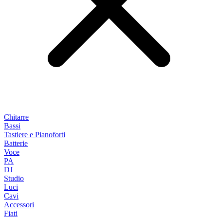
Chitarre
Bassi
Tastiere e Pianoforti
Batterie
Voce
PA
DJ
Studio
Luci
Cavi
Accessori
Fiati