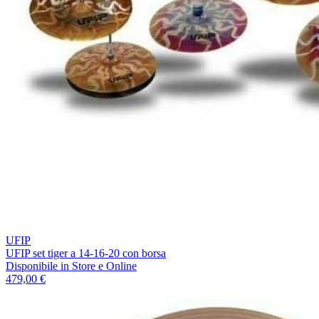
UFIP
UFIP set tiger a 14-16-20 con borsa
Disponibile
in Store e Online
479,00 €