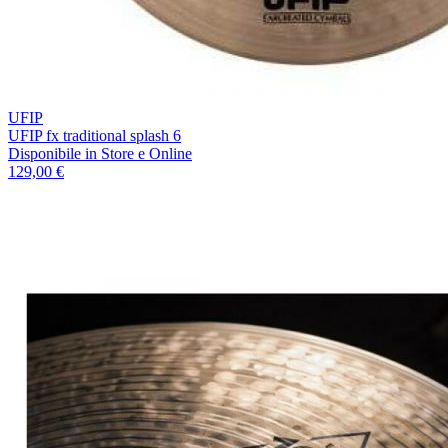
UFIP
UFIP fx traditional splash 6
Disponibile
in Store e Online
129,00 €