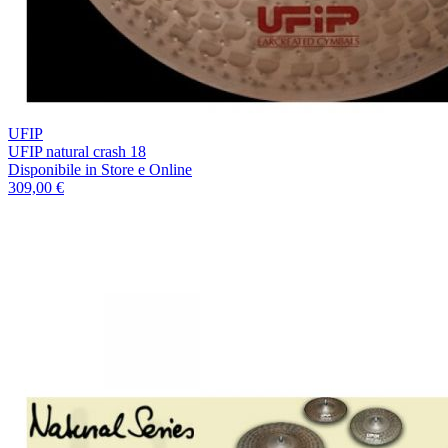
UFIP
UFIP natural crash 18
Disponibile
in Store e Online
309,00 €