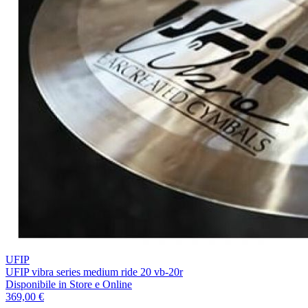
UFIP
UFIP vibra series medium ride 20 vb-20r
Disponibile
in Store e Online
369,00 €