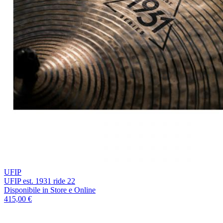
UFIP
UFIP est. 1931 ride 22
Disponibile
in Store e Online
415,00 €