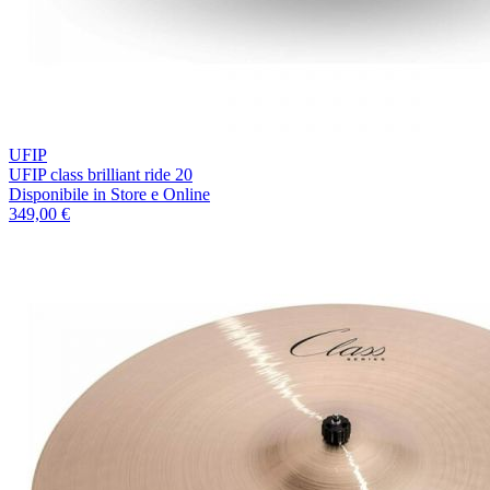
UFIP
UFIP class brilliant ride 20
Disponibile
in Store e Online
349,00 €