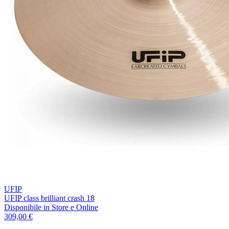
UFIP
UFIP class brilliant crash 18
Disponibile
in Store e Online
309,00 €