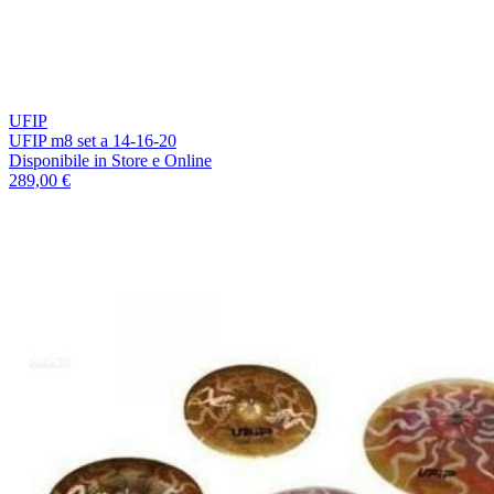
UFIP
UFIP m8 set a 14-16-20
Disponibile
in Store e Online
289,00 €