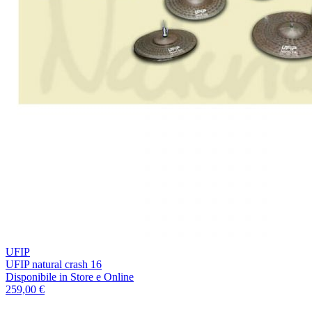
UFIP
UFIP natural crash 16
Disponibile
in Store e Online
259,00 €