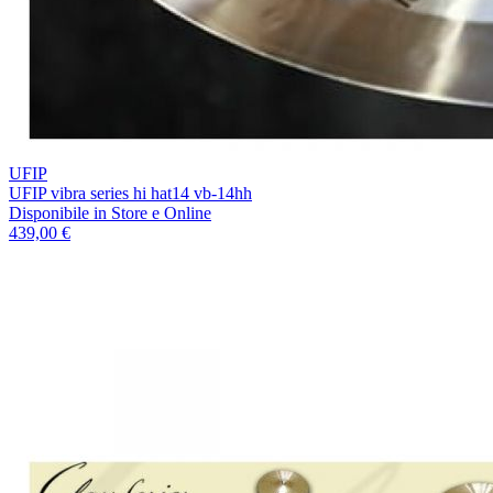
UFIP
UFIP vibra series hi hat14 vb-14hh
Disponibile
in Store e Online
439,00 €