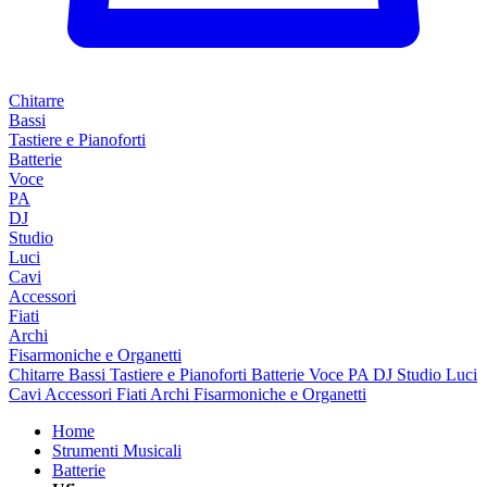
Chitarre
Bassi
Tastiere e Pianoforti
Batterie
Voce
PA
DJ
Studio
Luci
Cavi
Accessori
Fiati
Archi
Fisarmoniche e Organetti
Chitarre
Bassi
Tastiere e Pianoforti
Batterie
Voce
PA
DJ
Studio
Luci
Cavi
Accessori
Fiati
Archi
Fisarmoniche e Organetti
Home
Strumenti Musicali
Batterie