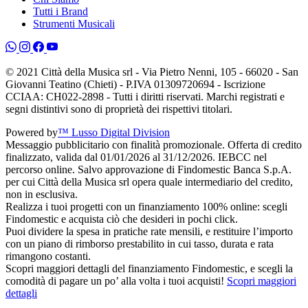
Tutti i Brand
Strumenti Musicali
© 2021 Città della Musica srl - Via Pietro Nenni, 105 - 66020 - San
Giovanni Teatino (Chieti) - P.IVA 01309720694 - Iscrizione
CCIAA: CH022-2898 - Tutti i diritti riservati. Marchi registrati e
segni distintivi sono di proprietà dei rispettivi titolari.
Powered by
™ Lusso Digital Division
Messaggio pubblicitario con finalità promozionale. Offerta di credito
finalizzato, valida dal 01/01/2026 al 31/12/2026. IEBCC nel
percorso online. Salvo approvazione di Findomestic Banca S.p.A.
per cui Città della Musica srl opera quale intermediario del credito,
non in esclusiva.
Realizza i tuoi progetti con un finanziamento 100% online: scegli
Findomestic e acquista ciò che desideri in pochi click.
Puoi dividere la spesa in pratiche rate mensili, e restituire l’importo
con un piano di rimborso prestabilito in cui tasso, durata e rata
rimangono costanti.
Scopri maggiori dettagli del finanziamento Findomestic, e scegli la
comodità di pagare un po’ alla volta i tuoi acquisti!
Scopri maggiori
dettagli