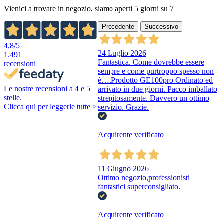
Vienici a trovare in negozio, siamo aperti 5 giorni su 7
Precedente
Successivo
4,8
/5
24 Luglio 2026
1.491
Fantastica. Come dovrebbe essere
recensioni
sempre e come purtroppo spesso non
è….Prodotto GE100pro Ordinato ed
Le nostre recensioni a 4 e 5
arrivato in due giorni. Pacco imballato
stelle.
strepitosamente. Davvero un ottimo
Clicca qui per leggerle tutte >
servizio. Grazie.
Acquirente verificato
11 Giugno 2026
Ottimo negozio,professionisti
fantastici superconsigliato.
Acquirente verificato