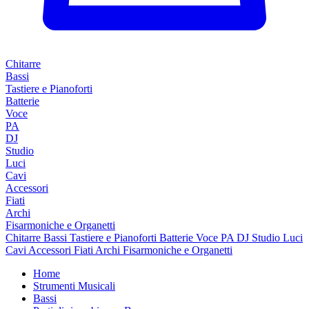
Chitarre
Bassi
Tastiere e Pianoforti
Batterie
Voce
PA
DJ
Studio
Luci
Cavi
Accessori
Fiati
Archi
Fisarmoniche e Organetti
Chitarre
Bassi
Tastiere e Pianoforti
Batterie
Voce
PA
DJ
Studio
Luci
Cavi
Accessori
Fiati
Archi
Fisarmoniche e Organetti
Home
Strumenti Musicali
Bassi