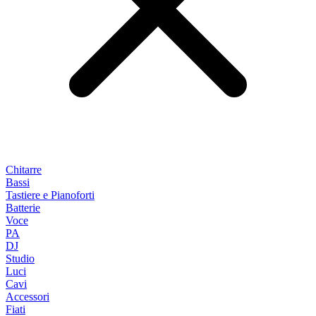
Chitarre
Bassi
Tastiere e Pianoforti
Batterie
Voce
PA
DJ
Studio
Luci
Cavi
Accessori
Fiati