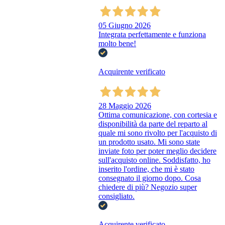
05 Giugno 2026
Integrata perfettamente e funziona
molto bene!
Acquirente verificato
28 Maggio 2026
Ottima comunicazione, con cortesia e
disponibilità da parte del reparto al
quale mi sono rivolto per l'acquisto di
un prodotto usato. Mi sono state
inviate foto per poter meglio decidere
sull'acquisto online. Soddisfatto, ho
inserito l'ordine, che mi è stato
consegnato il giorno dopo. Cosa
chiedere di più? Negozio super
consigliato.
Acquirente verificato