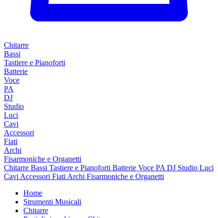
Chitarre
Bassi
Tastiere e Pianoforti
Batterie
Voce
PA
DJ
Studio
Luci
Cavi
Accessori
Fiati
Archi
Fisarmoniche e Organetti
Chitarre
Bassi
Tastiere e Pianoforti
Batterie
Voce
PA
DJ
Studio
Luci
Cavi
Accessori
Fiati
Archi
Fisarmoniche e Organetti
Home
Strumenti Musicali
Chitarre