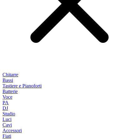
Chitarre
Bassi
Tastiere e Pianoforti
Batterie
Voce
PA
DJ
Studio
Luci
Cavi
Accessori
Fiati