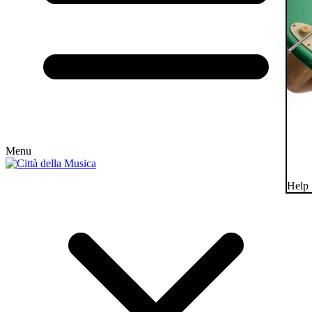
Menu
Help