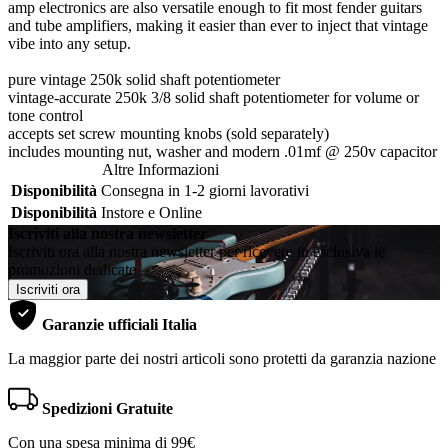
amp electronics are also versatile enough to fit most fender guitars
and tube amplifiers, making it easier than ever to inject that vintage
vibe into any setup.
pure vintage 250k solid shaft potentiometer
vintage-accurate 250k 3/8 solid shaft potentiometer for volume or
tone control
accepts set screw mounting knobs (sold separately)
includes mounting nut, washer and modern .01mf @ 250v capacitor
Altre Informazioni
Disponibilità
Consegna in 1-2 giorni lavorativi
Disponibilità
Instore e Online
Iscriviti alla nostra newsletter
Iscriviti ora alla nostra newsletter per ricevere in esclusiva le
promozioni dedicate
Iscriviti ora
Garanzie ufficiali Italia
La maggior parte dei nostri articoli sono protetti da garanzia nazione
Spedizioni Gratuite
Con una spesa minima di 99€