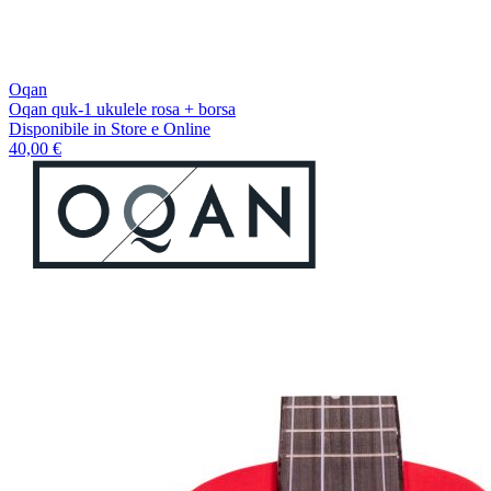
Oqan
Oqan quk-1 ukulele rosa + borsa
Disponibile
in Store e Online
40,00 €