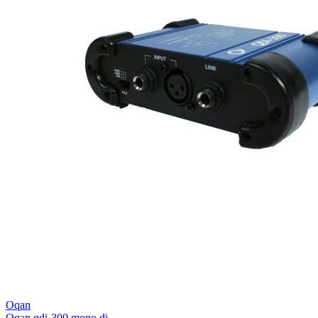
Oqan
Oqan qdi-300 mono di