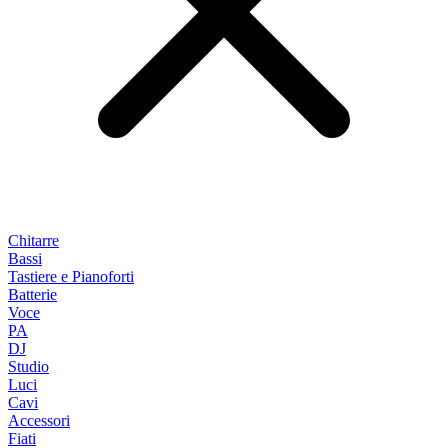
Chitarre
Bassi
Tastiere e Pianoforti
Batterie
Voce
PA
DJ
Studio
Luci
Cavi
Accessori
Fiati