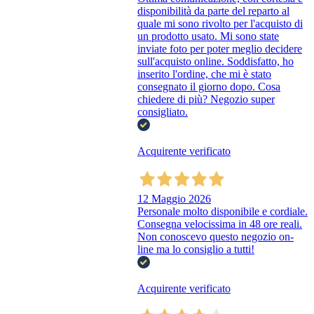
disponibilità da parte del reparto al
quale mi sono rivolto per l'acquisto di
un prodotto usato. Mi sono state
inviate foto per poter meglio decidere
sull'acquisto online. Soddisfatto, ho
inserito l'ordine, che mi è stato
consegnato il giorno dopo. Cosa
chiedere di più? Negozio super
consigliato.
Acquirente verificato
12 Maggio 2026
Personale molto disponibile e cordiale.
Consegna velocissima in 48 ore reali.
Non conoscevo questo negozio on-
line ma lo consiglio a tutti!
Acquirente verificato