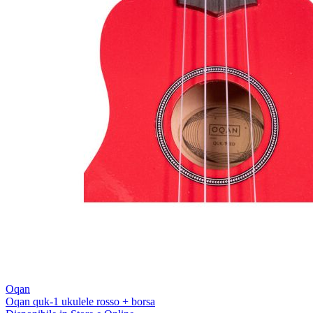
Oqan
Oqan quk-1 ukulele rosso + borsa