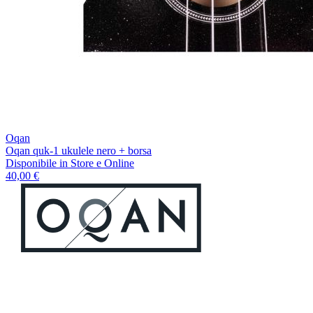
Oqan
Oqan quk-1 ukulele nero + borsa
Disponibile
in Store e Online
40,00 €