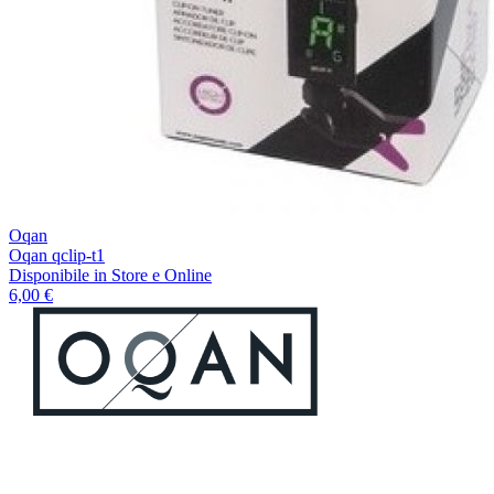
Oqan
Oqan qclip-t1
Disponibile
in Store e Online
6,00 €