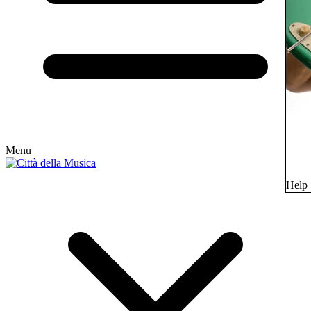
Menu
Help