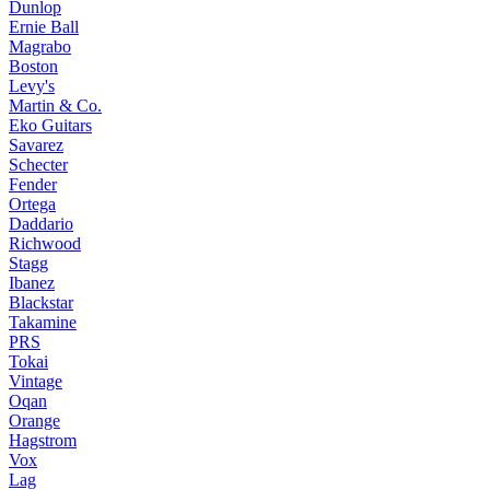
Dunlop
Ernie Ball
Magrabo
Boston
Levy's
Martin & Co.
Eko Guitars
Savarez
Schecter
Fender
Ortega
Daddario
Richwood
Stagg
Ibanez
Blackstar
Takamine
PRS
Tokai
Vintage
Oqan
Orange
Hagstrom
Vox
Lag