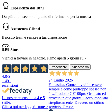
Esperienza dal 1871
Da più di un secolo un punto di riferimento per la musica
Assistenza Clienti
Il nostro team è sempre a tua disposizione
Store
Vienici a trovare in negozio, siamo aperti 5 giorni su 7
Precedente
Successivo
4,8
/5
24 Luglio 2026
1.491
Fantastica. Come dovrebbe essere
recensioni
sempre e come purtroppo spesso non
è….Prodotto GE100pro Ordinato ed
Le nostre recensioni a 4 e 5
arrivato in due giorni. Pacco imballato
stelle.
strepitosamente. Davvero un ottimo
Clicca qui per leggerle tutte >
servizio. Grazie.