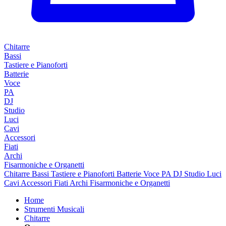
Chitarre
Bassi
Tastiere e Pianoforti
Batterie
Voce
PA
DJ
Studio
Luci
Cavi
Accessori
Fiati
Archi
Fisarmoniche e Organetti
Chitarre
Bassi
Tastiere e Pianoforti
Batterie
Voce
PA
DJ
Studio
Luci
Cavi
Accessori
Fiati
Archi
Fisarmoniche e Organetti
Home
Strumenti Musicali
Chitarre