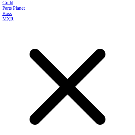
Guild
Parts Planet
Boss
MXR