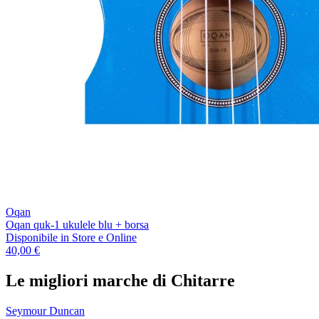
Oqan
Oqan quk-1 ukulele blu + borsa
Disponibile
in Store e Online
40,00 €
Le migliori marche di Chitarre
Seymour Duncan