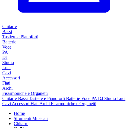
Chitarre
Bassi
Tastiere e Pianoforti
Batterie
Voce
PA
DJ
Studio
Luci
Cavi
Accessori
Fiati
Archi
Fisarmoniche e Organetti
Chitarre
Bassi
Tastiere e Pianoforti
Batterie
Voce
PA
DJ
Studio
Luci
Cavi
Accessori
Fiati
Archi
Fisarmoniche e Organetti
Home
Strumenti Musicali
Chitarre