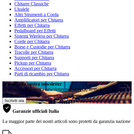
Chitarre Classiche
Ukulele
Altri Strumenti a Corda
Amplificatori per Chitarra
Effetti per Chitarra
Pedalboard per Effetti
Sistemi Wireless per Chitarra
Corde per Chitarra
Borse e Custodie per Chitarra
Tracolle per Chitarra
Supporti per Chitarra
Pickup per Chitarra
Accessori per Chitarra
Parti di ricambio per Chitarra
Iscriviti alla nostra newsletter
Iscriviti ora alla nostra newsletter per ricevere in esclusiva le
promozioni dedicate
Iscriviti ora
Garanzie ufficiali Italia
La maggior parte dei nostri articoli sono protetti da garanzia nazione