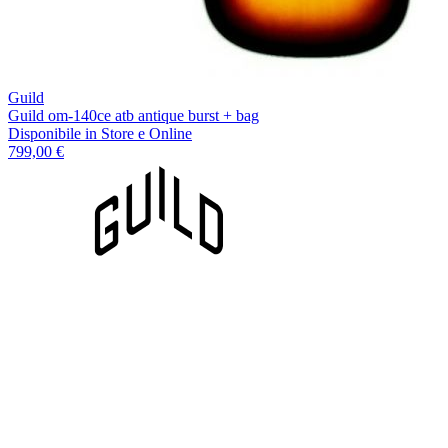
Guild
Guild om-140ce atb antique burst + bag
Disponibile
in Store e Online
799,00 €