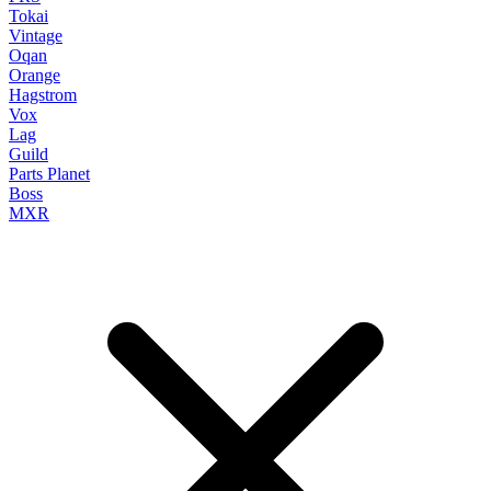
Tokai
Vintage
Oqan
Orange
Hagstrom
Vox
Lag
Guild
Parts Planet
Boss
MXR