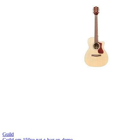
Guild
Guild om-150ce nat + bag ex-demo