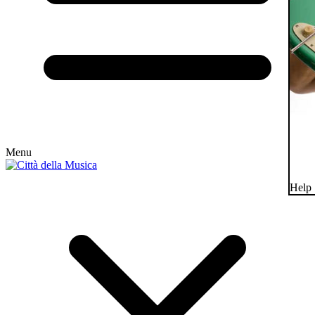
Menu
Help