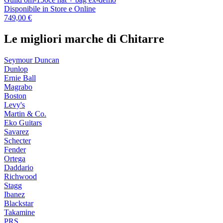
Disponibile
in Store e Online
749,00 €
Le migliori marche di Chitarre
Seymour Duncan
Dunlop
Ernie Ball
Magrabo
Boston
Levy's
Martin & Co.
Eko Guitars
Savarez
Schecter
Fender
Ortega
Daddario
Richwood
Stagg
Ibanez
Blackstar
Takamine
PRS