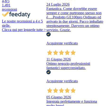
4,8
/5
24 Luglio 2026
1.491
Fantastica. Come dovrebbe essere
recensioni
sempre e come purtroppo spesso non
è….Prodotto GE100pro Ordinato ed
Le nostre recensioni a 4 e 5
arrivato in due giorni. Pacco imballato
stelle.
strepitosamente. Davvero un ottimo
Clicca qui per leggerle tutte >
servizio. Grazie.
Acquirente verificato
11 Giugno 2026
Ottimo negozio,professionisti
fantastici superconsigliato.
Acquirente verificato
05 Giugno 2026
Integrata perfettamente e funziona
molto bene!