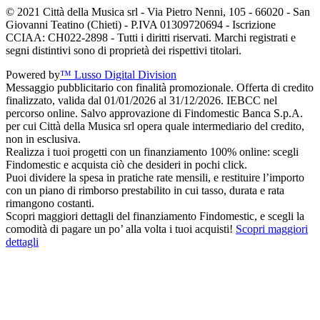
© 2021 Città della Musica srl - Via Pietro Nenni, 105 - 66020 - San
Giovanni Teatino (Chieti) - P.IVA 01309720694 - Iscrizione
CCIAA: CH022-2898 - Tutti i diritti riservati. Marchi registrati e
segni distintivi sono di proprietà dei rispettivi titolari.
Powered by
™ Lusso Digital Division
Messaggio pubblicitario con finalità promozionale. Offerta di credito
finalizzato, valida dal 01/01/2026 al 31/12/2026. IEBCC nel
percorso online. Salvo approvazione di Findomestic Banca S.p.A.
per cui Città della Musica srl opera quale intermediario del credito,
non in esclusiva.
Realizza i tuoi progetti con un finanziamento 100% online: scegli
Findomestic e acquista ciò che desideri in pochi click.
Puoi dividere la spesa in pratiche rate mensili, e restituire l’importo
con un piano di rimborso prestabilito in cui tasso, durata e rata
rimangono costanti.
Scopri maggiori dettagli del finanziamento Findomestic, e scegli la
comodità di pagare un po’ alla volta i tuoi acquisti!
Scopri maggiori
dettagli