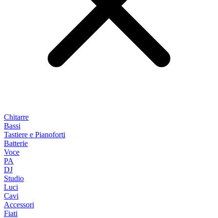
Chitarre
Bassi
Tastiere e Pianoforti
Batterie
Voce
PA
DJ
Studio
Luci
Cavi
Accessori
Fiati