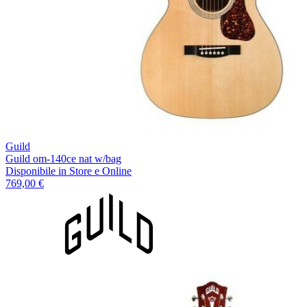
Guild
Guild om-140ce nat w/bag
Disponibile
in Store e Online
769,00 €