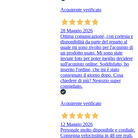
Acquirente verificato
28 Maggio 2026
Ottima comunicazione, con cortesia e
disponibilità da parte del reparto al
quale mi sono rivolto per l'acquisto di
un prodotto usato. Mi sono state
inviate foto per poter meglio decidere
sull'acquisto online. Soddisfatto, ho
inserito l'ordine, che mi è stato
consegnato il giorno dopo. Cosa
chiedere di più? Negozio super
consigliato.
Acquirente verificato
12 Maggio 2026
Personale molto disponibile e cordiale.
Consegna velocissima in 48 ore reali.