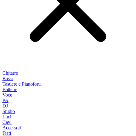
Chitarre
Bassi
Tastiere e Pianoforti
Batterie
Voce
PA
DJ
Studio
Luci
Cavi
Accessori
Fiati