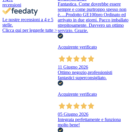
Fantastica. Come dovrebbe essere
recensioni
sempre e come purtroppo spesso non
è….Prodotto GE100pro Ordinato ed
Le nostre recensioni a 4 e 5
arrivato in due giorni. Pacco imballato
stelle.
strepitosamente. Davvero un ottimo
Clicca qui per leggerle tutte >
servizio. Grazie.
Acquirente verificato
11 Giugno 2026
Ottimo negozio,professionisti
fantastici superconsigliato.
Acquirente verificato
05 Giugno 2026
Integrata perfettamente e funziona
molto bene!