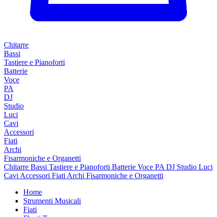
Chitarre
Bassi
Tastiere e Pianoforti
Batterie
Voce
PA
DJ
Studio
Luci
Cavi
Accessori
Fiati
Archi
Fisarmoniche e Organetti
Chitarre
Bassi
Tastiere e Pianoforti
Batterie
Voce
PA
DJ
Studio
Luci
Cavi
Accessori
Fiati
Archi
Fisarmoniche e Organetti
Home
Strumenti Musicali
Fiati