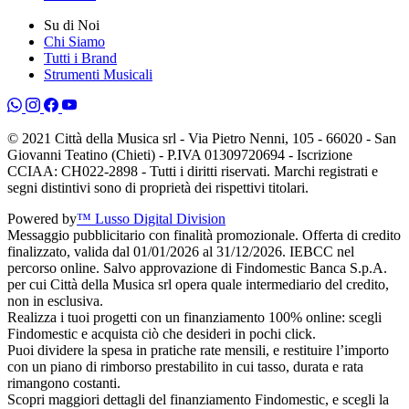
Su di Noi
Chi Siamo
Tutti i Brand
Strumenti Musicali
© 2021 Città della Musica srl - Via Pietro Nenni, 105 - 66020 - San
Giovanni Teatino (Chieti) - P.IVA 01309720694 - Iscrizione
CCIAA: CH022-2898 - Tutti i diritti riservati. Marchi registrati e
segni distintivi sono di proprietà dei rispettivi titolari.
Powered by
™ Lusso Digital Division
Messaggio pubblicitario con finalità promozionale. Offerta di credito
finalizzato, valida dal 01/01/2026 al 31/12/2026. IEBCC nel
percorso online. Salvo approvazione di Findomestic Banca S.p.A.
per cui Città della Musica srl opera quale intermediario del credito,
non in esclusiva.
Realizza i tuoi progetti con un finanziamento 100% online: scegli
Findomestic e acquista ciò che desideri in pochi click.
Puoi dividere la spesa in pratiche rate mensili, e restituire l’importo
con un piano di rimborso prestabilito in cui tasso, durata e rata
rimangono costanti.
Scopri maggiori dettagli del finanziamento Findomestic, e scegli la