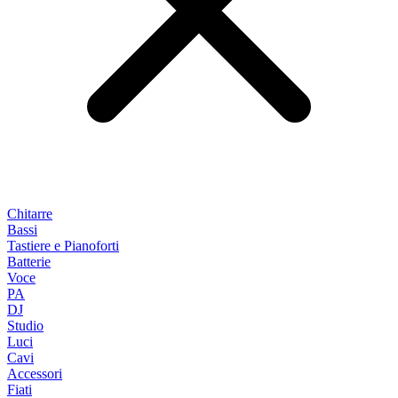
Chitarre
Bassi
Tastiere e Pianoforti
Batterie
Voce
PA
DJ
Studio
Luci
Cavi
Accessori
Fiati