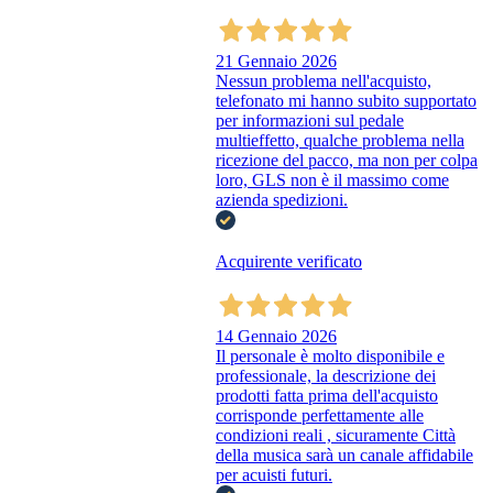
21 Gennaio 2026
Nessun problema nell'acquisto,
telefonato mi hanno subito supportato
per informazioni sul pedale
multieffetto, qualche problema nella
ricezione del pacco, ma non per colpa
loro, GLS non è il massimo come
azienda spedizioni.
Acquirente verificato
14 Gennaio 2026
Il personale è molto disponibile e
professionale, la descrizione dei
prodotti fatta prima dell'acquisto
corrisponde perfettamente alle
condizioni reali , sicuramente Città
della musica sarà un canale affidabile
per acuisti futuri.