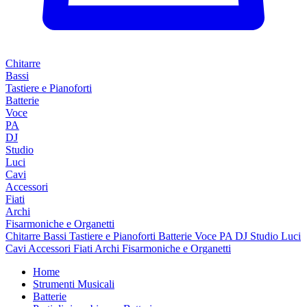
Chitarre
Bassi
Tastiere e Pianoforti
Batterie
Voce
PA
DJ
Studio
Luci
Cavi
Accessori
Fiati
Archi
Fisarmoniche e Organetti
Chitarre
Bassi
Tastiere e Pianoforti
Batterie
Voce
PA
DJ
Studio
Luci
Cavi
Accessori
Fiati
Archi
Fisarmoniche e Organetti
Home
Strumenti Musicali
Batterie