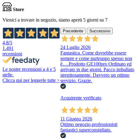
Store
Vienici a trovare in negozio, siamo aperti 5 giorni su 7
Precedente
Successivo
4,8
/5
24 Luglio 2026
1.491
Fantastica. Come dovrebbe essere
recensioni
sempre e come purtroppo spesso non
è….Prodotto GE100pro Ordinato ed
Le nostre recensioni a 4 e 5
arrivato in due giorni. Pacco imballato
stelle.
strepitosamente. Davvero un ottimo
Clicca qui per leggerle tutte >
servizio. Grazie.
Acquirente verificato
11 Giugno 2026
Ottimo negozio,professionisti
fantastici superconsigliato.