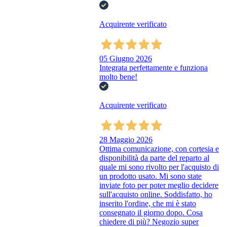
Acquirente verificato
05 Giugno 2026
Integrata perfettamente e funziona
molto bene!
Acquirente verificato
28 Maggio 2026
Ottima comunicazione, con cortesia e
disponibilità da parte del reparto al
quale mi sono rivolto per l'acquisto di
un prodotto usato. Mi sono state
inviate foto per poter meglio decidere
sull'acquisto online. Soddisfatto, ho
inserito l'ordine, che mi è stato
consegnato il giorno dopo. Cosa
chiedere di più? Negozio super