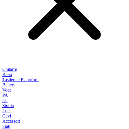
Chitarre
Bassi
Tastiere e Pianoforti
Batterie
Voce
PA
DJ
Studio
Luci
Cavi
Accessori
Fiati