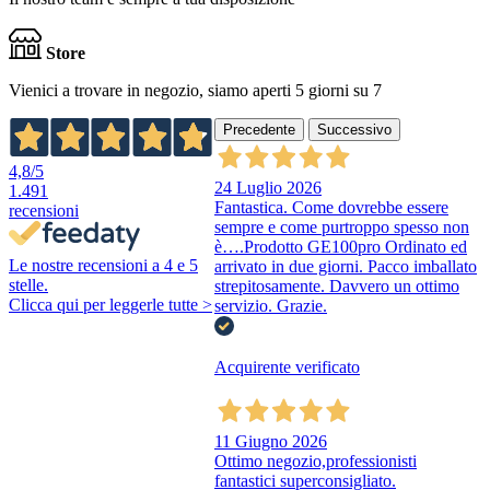
Store
Vienici a trovare in negozio, siamo aperti 5 giorni su 7
Precedente
Successivo
4,8
/5
24 Luglio 2026
1.491
Fantastica. Come dovrebbe essere
recensioni
sempre e come purtroppo spesso non
è….Prodotto GE100pro Ordinato ed
Le nostre recensioni a 4 e 5
arrivato in due giorni. Pacco imballato
stelle.
strepitosamente. Davvero un ottimo
Clicca qui per leggerle tutte >
servizio. Grazie.
Acquirente verificato
11 Giugno 2026
Ottimo negozio,professionisti
fantastici superconsigliato.