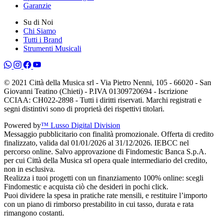
Garanzie
Su di Noi
Chi Siamo
Tutti i Brand
Strumenti Musicali
© 2021 Città della Musica srl - Via Pietro Nenni, 105 - 66020 - San
Giovanni Teatino (Chieti) - P.IVA 01309720694 - Iscrizione
CCIAA: CH022-2898 - Tutti i diritti riservati. Marchi registrati e
segni distintivi sono di proprietà dei rispettivi titolari.
Powered by
™ Lusso Digital Division
Messaggio pubblicitario con finalità promozionale. Offerta di credito
finalizzato, valida dal 01/01/2026 al 31/12/2026. IEBCC nel
percorso online. Salvo approvazione di Findomestic Banca S.p.A.
per cui Città della Musica srl opera quale intermediario del credito,
non in esclusiva.
Realizza i tuoi progetti con un finanziamento 100% online: scegli
Findomestic e acquista ciò che desideri in pochi click.
Puoi dividere la spesa in pratiche rate mensili, e restituire l’importo
con un piano di rimborso prestabilito in cui tasso, durata e rata
rimangono costanti.