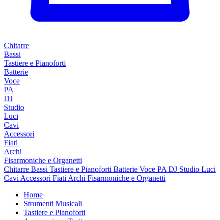
Chitarre
Bassi
Tastiere e Pianoforti
Batterie
Voce
PA
DJ
Studio
Luci
Cavi
Accessori
Fiati
Archi
Fisarmoniche e Organetti
Chitarre
Bassi
Tastiere e Pianoforti
Batterie
Voce
PA
DJ
Studio
Luci
Cavi
Accessori
Fiati
Archi
Fisarmoniche e Organetti
Home
Strumenti Musicali
Tastiere e Pianoforti