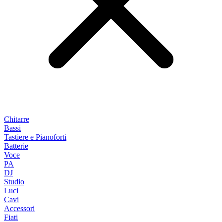
Chitarre
Bassi
Tastiere e Pianoforti
Batterie
Voce
PA
DJ
Studio
Luci
Cavi
Accessori
Fiati