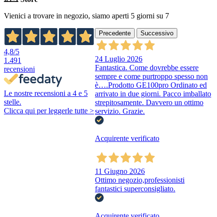
Vienici a trovare in negozio, siamo aperti 5 giorni su 7
Precedente
Successivo
4,8
/5
24 Luglio 2026
1.491
Fantastica. Come dovrebbe essere
recensioni
sempre e come purtroppo spesso non
è….Prodotto GE100pro Ordinato ed
Le nostre recensioni a 4 e 5
arrivato in due giorni. Pacco imballato
stelle.
strepitosamente. Davvero un ottimo
Clicca qui per leggerle tutte >
servizio. Grazie.
Acquirente verificato
11 Giugno 2026
Ottimo negozio,professionisti
fantastici superconsigliato.
Acquirente verificato