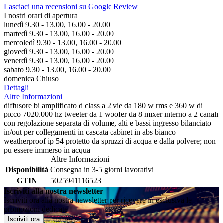
Lasciaci una recensioni su Google Review
I nostri orari di apertura
lunedì 9.30 - 13.00, 16.00 - 20.00
martedì 9.30 - 13.00, 16.00 - 20.00
mercoledì 9.30 - 13.00, 16.00 - 20.00
giovedì 9.30 - 13.00, 16.00 - 20.00
venerdì 9.30 - 13.00, 16.00 - 20.00
sabato 9.30 - 13.00, 16.00 - 20.00
domenica Chiuso
Dettagli
Altre Informazioni
diffusore bi amplificato d class a 2 vie da 180 w rms e 360 w di
picco 7020.000 hz tweeter da 1 woofer da 8 mixer interno a 2 canali
con regolazione separata di volume, alti e bassi ingresso bilanciato
in/out per collegamenti in cascata cabinet in abs bianco
weatherproof ip 54 protetto da spruzzi di acqua e dalla polvere; non
pu essere immerso in acqua
Altre Informazioni
Disponibilità
Consegna in 3-5 giorni lavorativi
GTIN
5025941116523
Iscriviti alla nostra newsletter
Iscriviti ora alla nostra newsletter per ricevere in esclusiva le
promozioni dedicate
Iscriviti ora