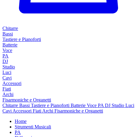
Chitarre
Bassi
Tastiere e Pianoforti
Batterie
Voce
PA
DJ
Studio
Luci
Cavi
Accessori
Fiati
Archi
Fisarmoniche e Organetti
Chitarre
Bassi
Tastiere e Pianoforti
Batterie
Voce
PA
DJ
Studio
Luci
Cavi
Accessori
Fiati
Archi
Fisarmoniche e Organetti
Home
Strumenti Musicali
PA