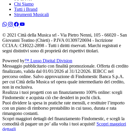
Chi Siamo
Tutti i Brand
Strumenti Musicali
© 2021 Città della Musica srl - Via Pietro Nenni, 105 - 66020 - San
Giovanni Teatino (Chieti) - P.IVA 01309720694 - Iscrizione
CCIAA: CH022-2898 - Tutti i diritti riservati. Marchi registrati e
segni distintivi sono di proprietà dei rispettivi titolari.
Powered by
™ Lusso Digital Division
Messaggio pubblicitario con finalità promozionale. Offerta di credito
finalizzato, valida dal 01/01/2026 al 31/12/2026. IEBCC nel
percorso online. Salvo approvazione di Findomestic Banca S.p.A.
per cui Città della Musica srl opera quale intermediario del credito,
non in esclusiva.
Realizza i tuoi progetti con un finanziamento 100% online: scegli
Findomestic e acquista ciò che desideri in pochi click.
Puoi dividere la spesa in pratiche rate mensili, e restituire l’importo
con un piano di rimborso prestabilito in cui tasso, durata e rata
rimangono costanti.
Scopri maggiori dettagli del finanziamento Findomestic, e scegli la
comodità di pagare un po’ alla volta i tuoi acquisti!
Scopri maggiori
dettagli