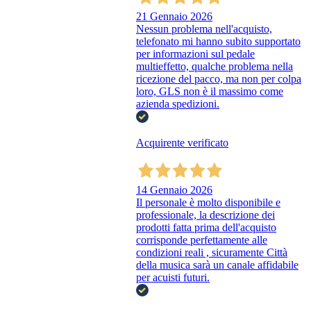
21 Gennaio 2026
Nessun problema nell'acquisto,
telefonato mi hanno subito supportato
per informazioni sul pedale
multieffetto, qualche problema nella
ricezione del pacco, ma non per colpa
loro, GLS non è il massimo come
azienda spedizioni.
Acquirente verificato
14 Gennaio 2026
Il personale è molto disponibile e
professionale, la descrizione dei
prodotti fatta prima dell'acquisto
corrisponde perfettamente alle
condizioni reali , sicuramente Città
della musica sarà un canale affidabile
per acuisti futuri.