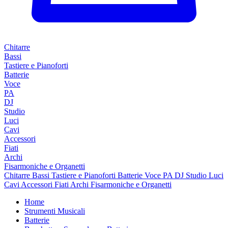
Chitarre
Bassi
Tastiere e Pianoforti
Batterie
Voce
PA
DJ
Studio
Luci
Cavi
Accessori
Fiati
Archi
Fisarmoniche e Organetti
Chitarre
Bassi
Tastiere e Pianoforti
Batterie
Voce
PA
DJ
Studio
Luci
Cavi
Accessori
Fiati
Archi
Fisarmoniche e Organetti
Home
Strumenti Musicali
Batterie