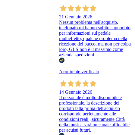
21 Gennaio 2026
Nessun problema nell'acquisto,
telefonato mi hanno subito supportato
per informazioni sul pedale
multieffetto, qualche problema nella
ricezione del pacco, ma non per colpa
loro, GLS non è il massimo come
azienda spedizioni.
Acquirente verificato
14 Gennaio 2026
Il personale è molto disponibile e
professionale, la descrizione dei
prodotti fatta prima dell'acquisto
corrisponde perfettamente alle
condizioni reali , sicuramente Città
della musica sarà un canale affidabile
per acuisti futuri.