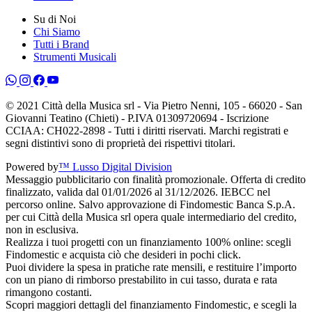
Su di Noi
Chi Siamo
Tutti i Brand
Strumenti Musicali
© 2021 Città della Musica srl - Via Pietro Nenni, 105 - 66020 - San
Giovanni Teatino (Chieti) - P.IVA 01309720694 - Iscrizione
CCIAA: CH022-2898 - Tutti i diritti riservati. Marchi registrati e
segni distintivi sono di proprietà dei rispettivi titolari.
Powered by
™ Lusso Digital Division
Messaggio pubblicitario con finalità promozionale. Offerta di credito
finalizzato, valida dal 01/01/2026 al 31/12/2026. IEBCC nel
percorso online. Salvo approvazione di Findomestic Banca S.p.A.
per cui Città della Musica srl opera quale intermediario del credito,
non in esclusiva.
Realizza i tuoi progetti con un finanziamento 100% online: scegli
Findomestic e acquista ciò che desideri in pochi click.
Puoi dividere la spesa in pratiche rate mensili, e restituire l’importo
con un piano di rimborso prestabilito in cui tasso, durata e rata
rimangono costanti.
Scopri maggiori dettagli del finanziamento Findomestic, e scegli la