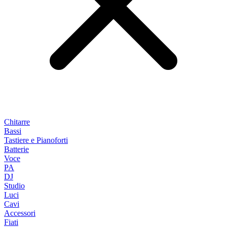
Chitarre
Bassi
Tastiere e Pianoforti
Batterie
Voce
PA
DJ
Studio
Luci
Cavi
Accessori
Fiati