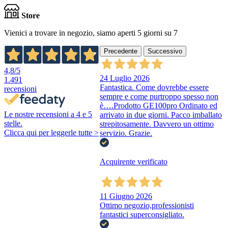
Store
Vienici a trovare in negozio, siamo aperti 5 giorni su 7
Precedente
Successivo
4,8
/5
24 Luglio 2026
1.491
Fantastica. Come dovrebbe essere
recensioni
sempre e come purtroppo spesso non
è….Prodotto GE100pro Ordinato ed
Le nostre recensioni a 4 e 5
arrivato in due giorni. Pacco imballato
stelle.
strepitosamente. Davvero un ottimo
Clicca qui per leggerle tutte >
servizio. Grazie.
Acquirente verificato
11 Giugno 2026
Ottimo negozio,professionisti
fantastici superconsigliato.