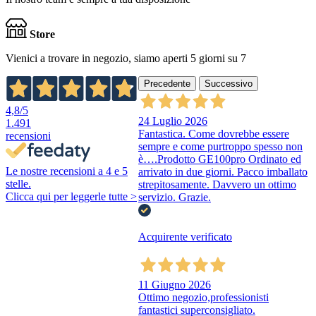
Store
Vienici a trovare in negozio, siamo aperti 5 giorni su 7
Precedente
Successivo
4,8
/5
24 Luglio 2026
1.491
Fantastica. Come dovrebbe essere
recensioni
sempre e come purtroppo spesso non
è….Prodotto GE100pro Ordinato ed
Le nostre recensioni a 4 e 5
arrivato in due giorni. Pacco imballato
stelle.
strepitosamente. Davvero un ottimo
Clicca qui per leggerle tutte >
servizio. Grazie.
Acquirente verificato
11 Giugno 2026
Ottimo negozio,professionisti
fantastici superconsigliato.