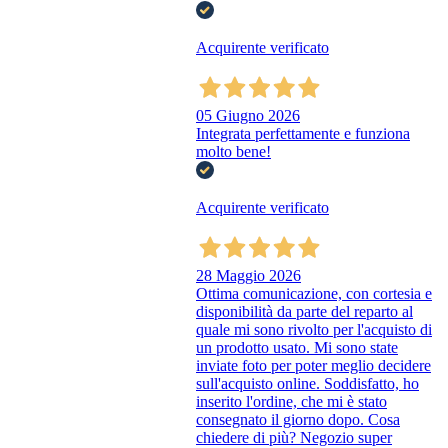
Acquirente verificato
05 Giugno 2026
Integrata perfettamente e funziona
molto bene!
Acquirente verificato
28 Maggio 2026
Ottima comunicazione, con cortesia e
disponibilità da parte del reparto al
quale mi sono rivolto per l'acquisto di
un prodotto usato. Mi sono state
inviate foto per poter meglio decidere
sull'acquisto online. Soddisfatto, ho
inserito l'ordine, che mi è stato
consegnato il giorno dopo. Cosa
chiedere di più? Negozio super