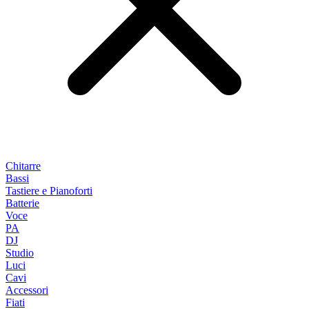
Chitarre
Bassi
Tastiere e Pianoforti
Batterie
Voce
PA
DJ
Studio
Luci
Cavi
Accessori
Fiati