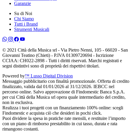
Garanzie
Su di Noi
Chi Siamo
Tutti i Brand
Strumenti Musicali
© 2021 Città della Musica srl - Via Pietro Nenni, 105 - 66020 - San
Giovanni Teatino (Chieti) - P.IVA 01309720694 - Iscrizione
CCIAA: CH022-2898 - Tutti i diritti riservati. Marchi registrati e
segni distintivi sono di proprietà dei rispettivi titolari.
Powered by
™ Lusso Digital Division
Messaggio pubblicitario con finalità promozionale. Offerta di credito
finalizzato, valida dal 01/01/2026 al 31/12/2026. IEBCC nel
percorso online. Salvo approvazione di Findomestic Banca S.p.A.
per cui Città della Musica srl opera quale intermediario del credito,
non in esclusiva.
Realizza i tuoi progetti con un finanziamento 100% online: scegli
Findomestic e acquista ciò che desideri in pochi click.
Puoi dividere la spesa in pratiche rate mensili, e restituire l’importo
con un piano di rimborso prestabilito in cui tasso, durata e rata
rimangono costanti.