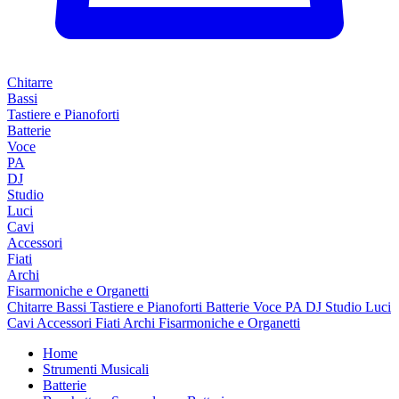
Chitarre
Bassi
Tastiere e Pianoforti
Batterie
Voce
PA
DJ
Studio
Luci
Cavi
Accessori
Fiati
Archi
Fisarmoniche e Organetti
Chitarre
Bassi
Tastiere e Pianoforti
Batterie
Voce
PA
DJ
Studio
Luci
Cavi
Accessori
Fiati
Archi
Fisarmoniche e Organetti
Home
Strumenti Musicali
Batterie