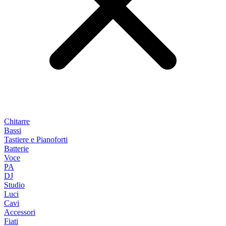
Chitarre
Bassi
Tastiere e Pianoforti
Batterie
Voce
PA
DJ
Studio
Luci
Cavi
Accessori
Fiati