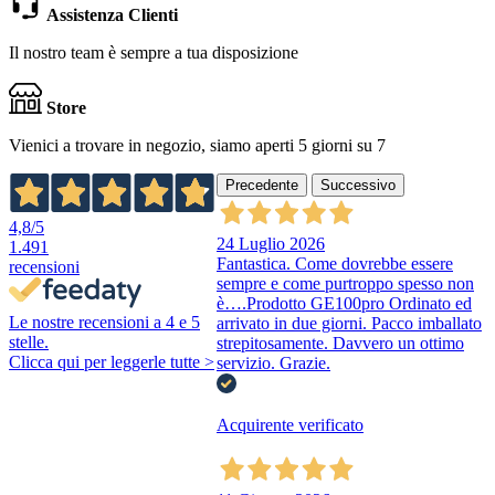
Assistenza Clienti
Il nostro team è sempre a tua disposizione
Store
Vienici a trovare in negozio, siamo aperti 5 giorni su 7
Precedente
Successivo
4,8
/5
24 Luglio 2026
1.491
Fantastica. Come dovrebbe essere
recensioni
sempre e come purtroppo spesso non
è….Prodotto GE100pro Ordinato ed
Le nostre recensioni a 4 e 5
arrivato in due giorni. Pacco imballato
stelle.
strepitosamente. Davvero un ottimo
Clicca qui per leggerle tutte >
servizio. Grazie.
Acquirente verificato