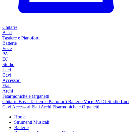
Chitarre
Bassi
Tastiere e Pianoforti
Batterie
Voce
PA
DJ
Studio
Luci
Cavi
Accessori
Fiati
Archi
Fisarmoniche e Organetti
Chitarre
Bassi
Tastiere e Pianoforti
Batterie
Voce
PA
DJ
Studio
Luci
Cavi
Accessori
Fiati
Archi
Fisarmoniche e Organetti
Home
Strumenti Musicali
Batterie