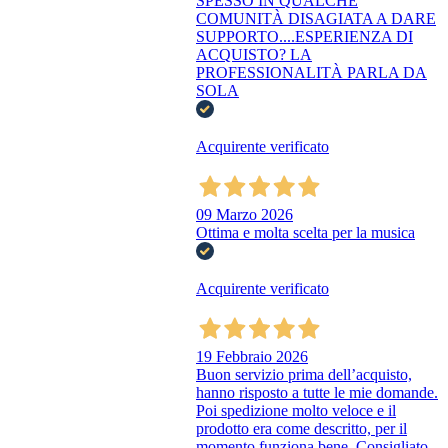
SPESSO IN QUALCHE
COMUNITÀ DISAGIATA A DARE
SUPPORTO....ESPERIENZA DI
ACQUISTO? LA
PROFESSIONALITÀ PARLA DA
SOLA
Acquirente verificato
09 Marzo 2026
Ottima e molta scelta per la musica
Acquirente verificato
19 Febbraio 2026
Buon servizio prima dell’acquisto,
hanno risposto a tutte le mie domande.
Poi spedizione molto veloce e il
prodotto era come descritto, per il
momento funziona bene. Consigliato.