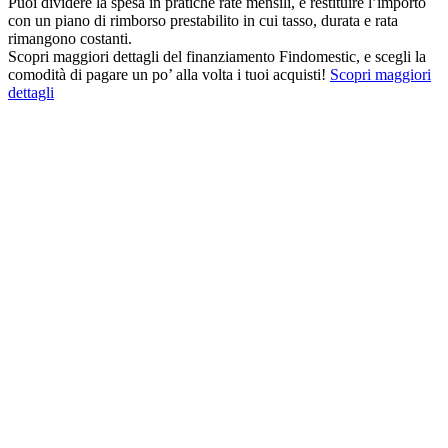
Puoi dividere la spesa in pratiche rate mensili, e restituire l’importo
con un piano di rimborso prestabilito in cui tasso, durata e rata
rimangono costanti.
Scopri maggiori dettagli del finanziamento Findomestic, e scegli la
comodità di pagare un po’ alla volta i tuoi acquisti!
Scopri maggiori
dettagli