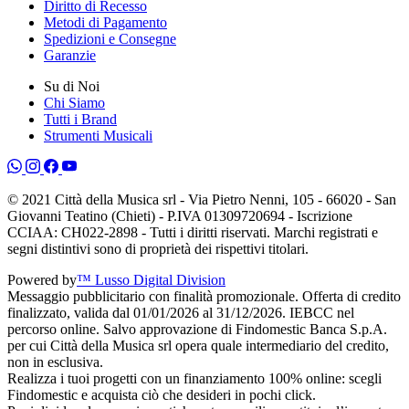
Diritto di Recesso
Metodi di Pagamento
Spedizioni e Consegne
Garanzie
Su di Noi
Chi Siamo
Tutti i Brand
Strumenti Musicali
© 2021 Città della Musica srl - Via Pietro Nenni, 105 - 66020 - San
Giovanni Teatino (Chieti) - P.IVA 01309720694 - Iscrizione
CCIAA: CH022-2898 - Tutti i diritti riservati. Marchi registrati e
segni distintivi sono di proprietà dei rispettivi titolari.
Powered by
™ Lusso Digital Division
Messaggio pubblicitario con finalità promozionale. Offerta di credito
finalizzato, valida dal 01/01/2026 al 31/12/2026. IEBCC nel
percorso online. Salvo approvazione di Findomestic Banca S.p.A.
per cui Città della Musica srl opera quale intermediario del credito,
non in esclusiva.
Realizza i tuoi progetti con un finanziamento 100% online: scegli
Findomestic e acquista ciò che desideri in pochi click.