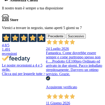
Assistenza Clienti
Il nostro team è sempre a tua disposizione
Store
Vienici a trovare in negozio, siamo aperti 5 giorni su 7
Precedente
Successivo
4,8
/5
24 Luglio 2026
1.491
Fantastica. Come dovrebbe essere
recensioni
sempre e come purtroppo spesso non
è….Prodotto GE100pro Ordinato ed
Le nostre recensioni a 4 e 5
arrivato in due giorni. Pacco imballato
stelle.
strepitosamente. Davvero un ottimo
Clicca qui per leggerle tutte >
servizio. Grazie.
Acquirente verificato
11 Giugno 2026