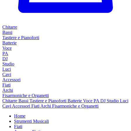
Chitarre
Bassi
Tastiere e Pianoforti
Batterie
Voce
PA
DJ
Studio
Luci
Cavi
Accessori
Fiati
Archi
Fisarmoniche e Organetti
Chitarre
Bassi
Tastiere e Pianoforti
Batterie
Voce
PA
DJ
Studio
Luci
Cavi
Accessori
Fiati
Archi
Fisarmoniche e Organetti
Home
Strumenti Musicali
Fiati