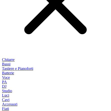
Chitarre
Bassi
Tastiere e Pianoforti
Batterie
Voce
PA
DJ
Studio
Luci
Cavi
Accessori
Fiati