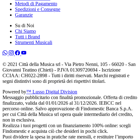
Metodi di Pagamento
Spedizioni e Consegne
Garanzie
Su di Noi
Chi Siamo
Tutti i Brand
Strumenti Musicali
© 2021 Città della Musica srl - Via Pietro Nenni, 105 - 66020 - San
Giovanni Teatino (Chieti) - P.IVA 01309720694 - Iscrizione
CCIAA: CH022-2898 - Tutti i diritti riservati. Marchi registrati e
segni distintivi sono di proprietà dei rispettivi titolari.
Powered by
™ Lusso Digital Division
Messaggio pubblicitario con finalità promozionale. Offerta di credito
finalizzato, valida dal 01/01/2026 al 31/12/2026. IEBCC nel
percorso online. Salvo approvazione di Findomestic Banca S.p.A.
per cui Città della Musica srl opera quale intermediario del credito,
non in esclusiva.
Realizza i tuoi progetti con un finanziamento 100% online: scegli
Findomestic e acquista ciò che desideri in pochi click.
Puoi dividere la spesa in pratiche rate mensili, e restituire l’importo