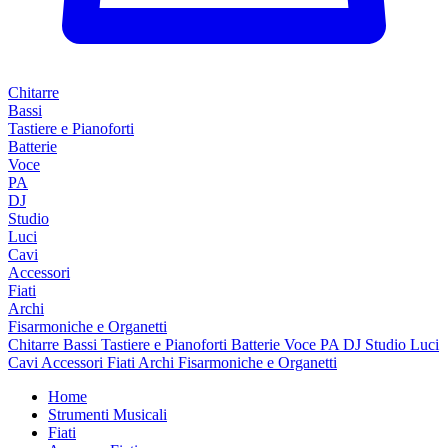
Chitarre
Bassi
Tastiere e Pianoforti
Batterie
Voce
PA
DJ
Studio
Luci
Cavi
Accessori
Fiati
Archi
Fisarmoniche e Organetti
Chitarre
Bassi
Tastiere e Pianoforti
Batterie
Voce
PA
DJ
Studio
Luci
Cavi
Accessori
Fiati
Archi
Fisarmoniche e Organetti
Home
Strumenti Musicali
Fiati