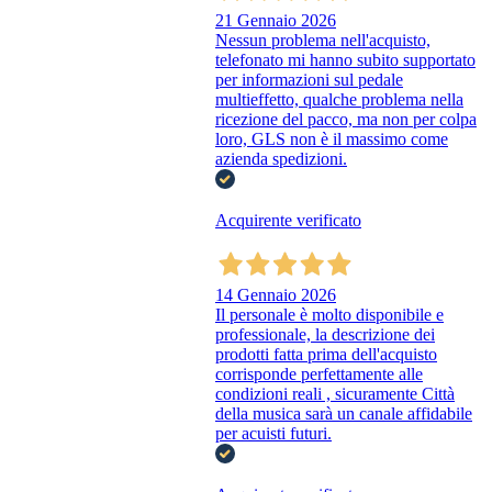
21 Gennaio 2026
Nessun problema nell'acquisto,
telefonato mi hanno subito supportato
per informazioni sul pedale
multieffetto, qualche problema nella
ricezione del pacco, ma non per colpa
loro, GLS non è il massimo come
azienda spedizioni.
Acquirente verificato
14 Gennaio 2026
Il personale è molto disponibile e
professionale, la descrizione dei
prodotti fatta prima dell'acquisto
corrisponde perfettamente alle
condizioni reali , sicuramente Città
della musica sarà un canale affidabile
per acuisti futuri.