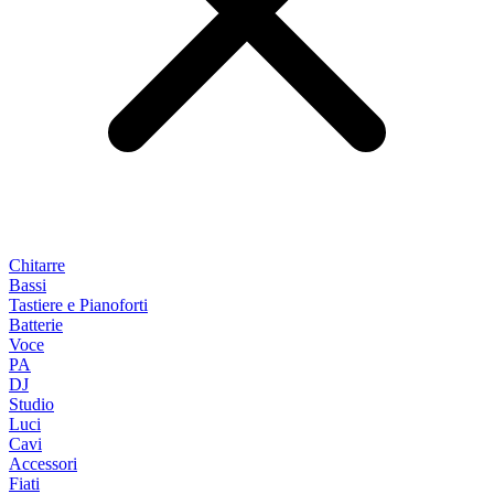
Chitarre
Bassi
Tastiere e Pianoforti
Batterie
Voce
PA
DJ
Studio
Luci
Cavi
Accessori
Fiati