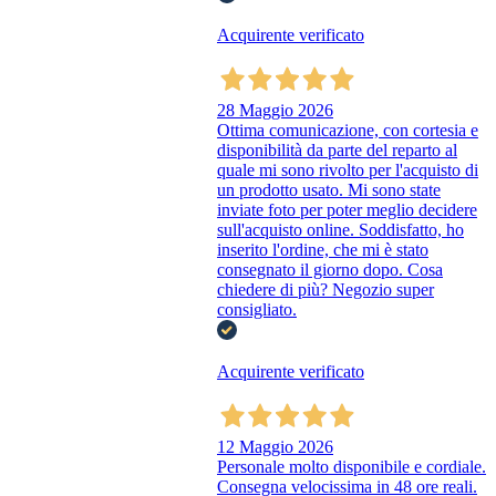
Acquirente verificato
28 Maggio 2026
Ottima comunicazione, con cortesia e
disponibilità da parte del reparto al
quale mi sono rivolto per l'acquisto di
un prodotto usato. Mi sono state
inviate foto per poter meglio decidere
sull'acquisto online. Soddisfatto, ho
inserito l'ordine, che mi è stato
consegnato il giorno dopo. Cosa
chiedere di più? Negozio super
consigliato.
Acquirente verificato
12 Maggio 2026
Personale molto disponibile e cordiale.
Consegna velocissima in 48 ore reali.