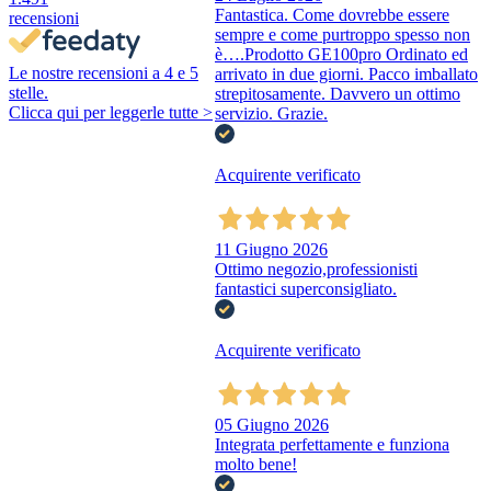
Fantastica. Come dovrebbe essere
recensioni
sempre e come purtroppo spesso non
è….Prodotto GE100pro Ordinato ed
Le nostre recensioni a 4 e 5
arrivato in due giorni. Pacco imballato
stelle.
strepitosamente. Davvero un ottimo
Clicca qui per leggerle tutte >
servizio. Grazie.
Acquirente verificato
11 Giugno 2026
Ottimo negozio,professionisti
fantastici superconsigliato.
Acquirente verificato
05 Giugno 2026
Integrata perfettamente e funziona
molto bene!