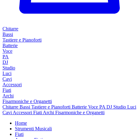
Chitarre
Bassi
Tastiere e Pianoforti
Batterie
Voce
PA
DJ
Studio
Luci
Cavi
Accessori
Fiati
Archi
Fisarmoniche e Organetti
Chitarre
Bassi
Tastiere e Pianoforti
Batterie
Voce
PA
DJ
Studio
Luci
Cavi
Accessori
Fiati
Archi
Fisarmoniche e Organetti
Home
Strumenti Musicali
Fiati