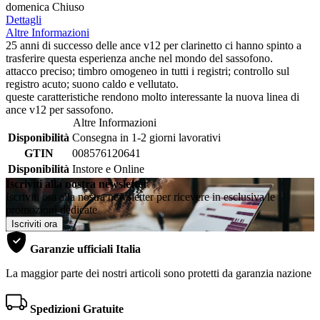
domenica Chiuso
Dettagli
Altre Informazioni
25 anni di successo delle ance v12 per clarinetto ci hanno spinto a
trasferire questa esperienza anche nel mondo del sassofono.
attacco preciso; timbro omogeneo in tutti i registri; controllo sul
registro acuto; suono caldo e vellutato.
queste caratteristiche rendono molto interessante la nuova linea di
ance v12 per sassofono.
Altre Informazioni
Disponibilità
Consegna in 1-2 giorni lavorativi
GTIN
008576120641
Disponibilità
Instore e Online
Iscriviti alla nostra newsletter
Iscriviti ora alla nostra newsletter per ricevere in esclusiva le
promozioni dedicate
Iscriviti ora
Garanzie ufficiali Italia
La maggior parte dei nostri articoli sono protetti da garanzia nazione
Spedizioni Gratuite