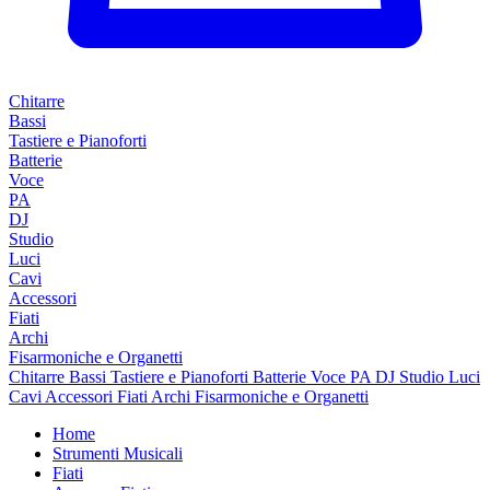
Chitarre
Bassi
Tastiere e Pianoforti
Batterie
Voce
PA
DJ
Studio
Luci
Cavi
Accessori
Fiati
Archi
Fisarmoniche e Organetti
Chitarre
Bassi
Tastiere e Pianoforti
Batterie
Voce
PA
DJ
Studio
Luci
Cavi
Accessori
Fiati
Archi
Fisarmoniche e Organetti
Home
Strumenti Musicali
Fiati