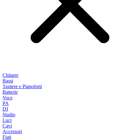
Chitarre
Bassi
Tastiere e Pianoforti
Batterie
Voce
PA
DJ
Studio
Luci
Cavi
Accessori
Fiati