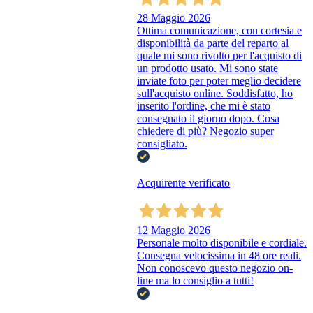
28 Maggio 2026
Ottima comunicazione, con cortesia e
disponibilità da parte del reparto al
quale mi sono rivolto per l'acquisto di
un prodotto usato. Mi sono state
inviate foto per poter meglio decidere
sull'acquisto online. Soddisfatto, ho
inserito l'ordine, che mi è stato
consegnato il giorno dopo. Cosa
chiedere di più? Negozio super
consigliato.
Acquirente verificato
12 Maggio 2026
Personale molto disponibile e cordiale.
Consegna velocissima in 48 ore reali.
Non conoscevo questo negozio on-
line ma lo consiglio a tutti!