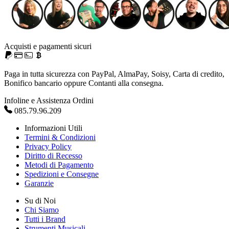
Acquisti e pagamenti sicuri
Paga in tutta sicurezza con PayPal, AlmaPay, Soisy, Carta di credito,
Bonifico bancario oppure Contanti alla consegna.
Infoline e Assistenza Ordini
085.79.96.209
Informazioni Utili
Termini & Condizioni
Privacy Policy
Diritto di Recesso
Metodi di Pagamento
Spedizioni e Consegne
Garanzie
Su di Noi
Chi Siamo
Tutti i Brand
Strumenti Musicali