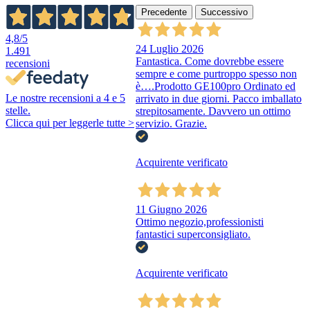
Precedente
Successivo
4,8
/5
24 Luglio 2026
1.491
Fantastica. Come dovrebbe essere
recensioni
sempre e come purtroppo spesso non
è….Prodotto GE100pro Ordinato ed
Le nostre recensioni a 4 e 5
arrivato in due giorni. Pacco imballato
stelle.
strepitosamente. Davvero un ottimo
Clicca qui per leggerle tutte >
servizio. Grazie.
Acquirente verificato
11 Giugno 2026
Ottimo negozio,professionisti
fantastici superconsigliato.
Acquirente verificato