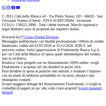
© 2021 Città della Musica srl - Via Pietro Nenni, 105 - 66020 - San
Giovanni Teatino (Chieti) - P.IVA 01309720694 - Iscrizione
CCIAA: CH022-2898 - Tutti i diritti riservati. Marchi registrati e
segni distintivi sono di proprietà dei rispettivi titolari.
Powered by
™ Lusso Digital Division
Messaggio pubblicitario con finalità promozionale. Offerta di credito
finalizzato, valida dal 01/01/2026 al 31/12/2026. IEBCC nel
percorso online. Salvo approvazione di Findomestic Banca S.p.A.
per cui Città della Musica srl opera quale intermediario del credito,
non in esclusiva.
Realizza i tuoi progetti con un finanziamento 100% online: scegli
Findomestic e acquista ciò che desideri in pochi click.
Puoi dividere la spesa in pratiche rate mensili, e restituire l’importo
con un piano di rimborso prestabilito in cui tasso, durata e rata
rimangono costanti.
Scopri maggiori dettagli del finanziamento Findomestic, e scegli la
comodità di pagare un po’ alla volta i tuoi acquisti!
Scopri maggiori
dettagli