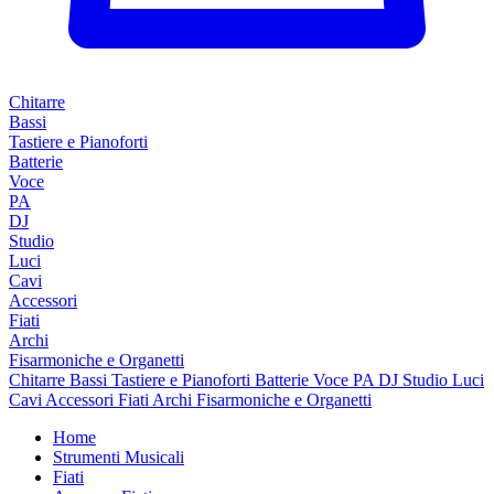
Chitarre
Bassi
Tastiere e Pianoforti
Batterie
Voce
PA
DJ
Studio
Luci
Cavi
Accessori
Fiati
Archi
Fisarmoniche e Organetti
Chitarre
Bassi
Tastiere e Pianoforti
Batterie
Voce
PA
DJ
Studio
Luci
Cavi
Accessori
Fiati
Archi
Fisarmoniche e Organetti
Home
Strumenti Musicali
Fiati