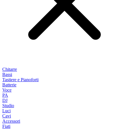
Chitarre
Bassi
Tastiere e Pianoforti
Batterie
Voce
PA
DJ
Studio
Luci
Cavi
Accessori
Fiati