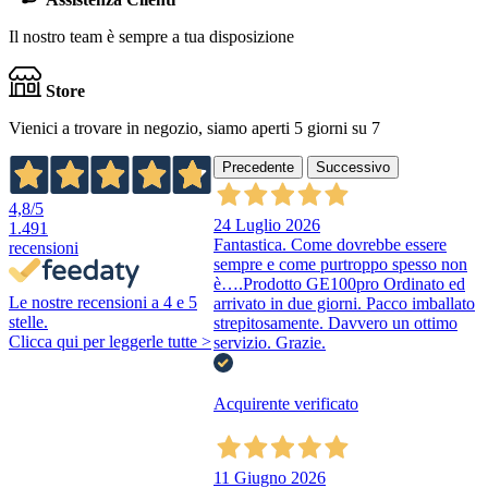
Il nostro team è sempre a tua disposizione
Store
Vienici a trovare in negozio, siamo aperti 5 giorni su 7
Precedente
Successivo
4,8
/5
24 Luglio 2026
1.491
Fantastica. Come dovrebbe essere
recensioni
sempre e come purtroppo spesso non
è….Prodotto GE100pro Ordinato ed
Le nostre recensioni a 4 e 5
arrivato in due giorni. Pacco imballato
stelle.
strepitosamente. Davvero un ottimo
Clicca qui per leggerle tutte >
servizio. Grazie.
Acquirente verificato
11 Giugno 2026