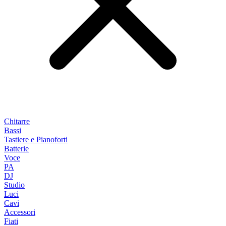
Chitarre
Bassi
Tastiere e Pianoforti
Batterie
Voce
PA
DJ
Studio
Luci
Cavi
Accessori
Fiati