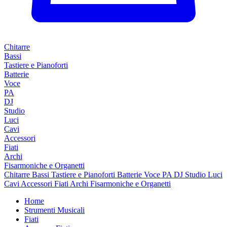
Chitarre
Bassi
Tastiere e Pianoforti
Batterie
Voce
PA
DJ
Studio
Luci
Cavi
Accessori
Fiati
Archi
Fisarmoniche e Organetti
Chitarre
Bassi
Tastiere e Pianoforti
Batterie
Voce
PA
DJ
Studio
Luci
Cavi
Accessori
Fiati
Archi
Fisarmoniche e Organetti
Home
Strumenti Musicali
Fiati