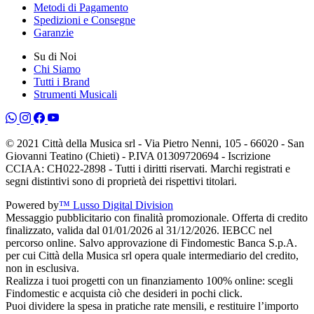
Metodi di Pagamento
Spedizioni e Consegne
Garanzie
Su di Noi
Chi Siamo
Tutti i Brand
Strumenti Musicali
© 2021 Città della Musica srl - Via Pietro Nenni, 105 - 66020 - San
Giovanni Teatino (Chieti) - P.IVA 01309720694 - Iscrizione
CCIAA: CH022-2898 - Tutti i diritti riservati. Marchi registrati e
segni distintivi sono di proprietà dei rispettivi titolari.
Powered by
™ Lusso Digital Division
Messaggio pubblicitario con finalità promozionale. Offerta di credito
finalizzato, valida dal 01/01/2026 al 31/12/2026. IEBCC nel
percorso online. Salvo approvazione di Findomestic Banca S.p.A.
per cui Città della Musica srl opera quale intermediario del credito,
non in esclusiva.
Realizza i tuoi progetti con un finanziamento 100% online: scegli
Findomestic e acquista ciò che desideri in pochi click.
Puoi dividere la spesa in pratiche rate mensili, e restituire l’importo