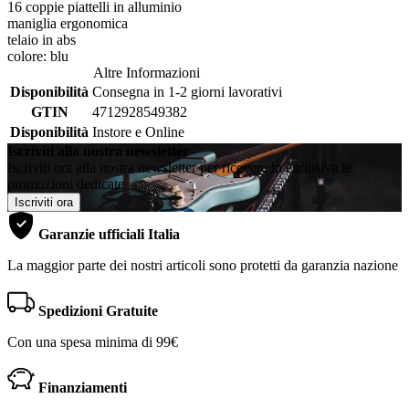
16 coppie piattelli in alluminio
maniglia ergonomica
telaio in abs
colore: blu
Altre Informazioni
Disponibilità
Consegna in 1-2 giorni lavorativi
GTIN
4712928549382
Disponibilità
Instore e Online
Iscriviti alla nostra newsletter
Iscriviti ora alla nostra newsletter per ricevere in esclusiva le
promozioni dedicate
Iscriviti ora
Garanzie ufficiali Italia
La maggior parte dei nostri articoli sono protetti da garanzia nazione
Spedizioni Gratuite
Con una spesa minima di 99€
Finanziamenti