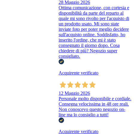
28 Maggio 2026
Ottima comunicazione, con cortesia e
disponibilità da parte del reparto al
quale mi sono rivolto per l'acquisto di
un prodotto usato. Mi sono state
inviate foto per poter meglio decidere
sull'acquisto online. Soddisfatto, ho
inserito l'ordine, che mi è stato
consegnato il giorno dopo. Cosa
chiedere di più? Negozio super
consigliato.
Acquirente verificato
12 Maggio 2026
Personale molto disponibile e cordiale.
Consegna velocissima in 48 ore reali.
Non conoscevo questo negozio on-
line ma lo consiglio a tutti!
Acquirente verificato