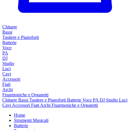
Chitarre
Bassi
Tastiere e Pianoforti
Batterie
Voce
PA
DJ
Studio
Luci
Cavi
Accessori
Fiati
Archi
Fisarmoniche e Organetti
Chitarre
Bassi
Tastiere e Pianoforti
Batterie
Voce
PA
DJ
Studio
Luci
Cavi
Accessori
Fiati
Archi
Fisarmoniche e Organetti
Home
Strumenti Musicali
Batterie