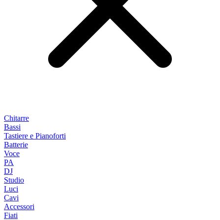
Chitarre
Bassi
Tastiere e Pianoforti
Batterie
Voce
PA
DJ
Studio
Luci
Cavi
Accessori
Fiati