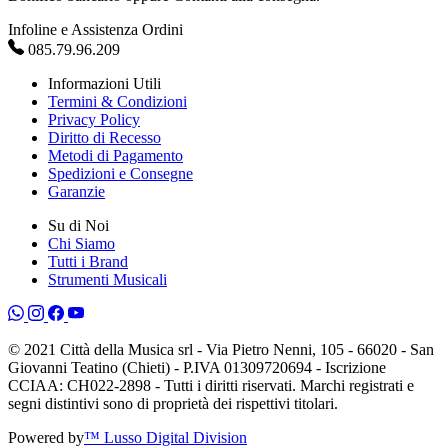
Infoline e Assistenza Ordini
085.79.96.209
Informazioni Utili
Termini & Condizioni
Privacy Policy
Diritto di Recesso
Metodi di Pagamento
Spedizioni e Consegne
Garanzie
Su di Noi
Chi Siamo
Tutti i Brand
Strumenti Musicali
© 2021 Città della Musica srl - Via Pietro Nenni, 105 - 66020 - San
Giovanni Teatino (Chieti) - P.IVA 01309720694 - Iscrizione
CCIAA: CH022-2898 - Tutti i diritti riservati. Marchi registrati e
segni distintivi sono di proprietà dei rispettivi titolari.
Powered by
™ Lusso Digital Division