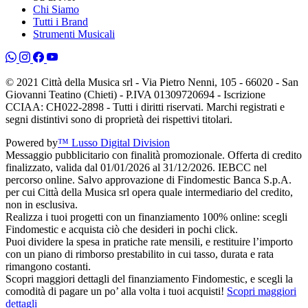
Chi Siamo
Tutti i Brand
Strumenti Musicali
© 2021 Città della Musica srl - Via Pietro Nenni, 105 - 66020 - San
Giovanni Teatino (Chieti) - P.IVA 01309720694 - Iscrizione
CCIAA: CH022-2898 - Tutti i diritti riservati. Marchi registrati e
segni distintivi sono di proprietà dei rispettivi titolari.
Powered by
™ Lusso Digital Division
Messaggio pubblicitario con finalità promozionale. Offerta di credito
finalizzato, valida dal 01/01/2026 al 31/12/2026. IEBCC nel
percorso online. Salvo approvazione di Findomestic Banca S.p.A.
per cui Città della Musica srl opera quale intermediario del credito,
non in esclusiva.
Realizza i tuoi progetti con un finanziamento 100% online: scegli
Findomestic e acquista ciò che desideri in pochi click.
Puoi dividere la spesa in pratiche rate mensili, e restituire l’importo
con un piano di rimborso prestabilito in cui tasso, durata e rata
rimangono costanti.
Scopri maggiori dettagli del finanziamento Findomestic, e scegli la
comodità di pagare un po’ alla volta i tuoi acquisti!
Scopri maggiori
dettagli