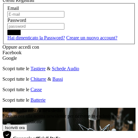
Utenti Registrati
Email
Password
Login
Hai dimenticato la Password?
Creare un nuovo account?
Oppure accedi con
Facebook
Google
Scopri tutte le
Tastiere
&
Schede Audio
Scopri tutte le
Chitarre
&
Bassi
Scopri tutte le
Casse
Scopri tutte le
Batterie
Iscriviti alla nostra newsletter
Iscriviti ora alla nostra newsletter per ricevere in esclusiva le
promozioni dedicate
Iscriviti ora