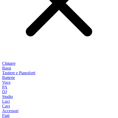
Chitarre
Bassi
Tastiere e Pianoforti
Batterie
Voce
PA
DJ
Studio
Luci
Cavi
Accessori
Fiati