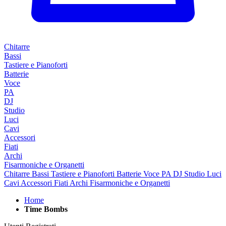
Chitarre
Bassi
Tastiere e Pianoforti
Batterie
Voce
PA
DJ
Studio
Luci
Cavi
Accessori
Fiati
Archi
Fisarmoniche e Organetti
Chitarre
Bassi
Tastiere e Pianoforti
Batterie
Voce
PA
DJ
Studio
Luci
Cavi
Accessori
Fiati
Archi
Fisarmoniche e Organetti
Home
Time Bombs