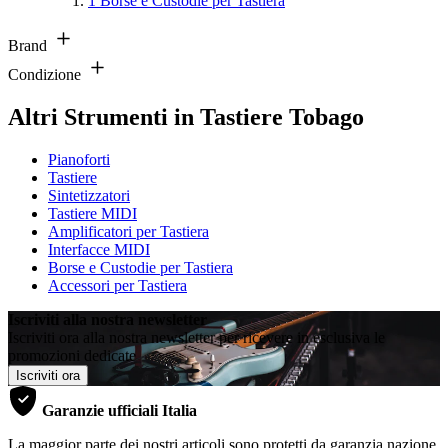
1
Borse e Custodie per Tastiera
Brand
Condizione
Altri Strumenti in Tastiere Tobago
Pianoforti
Tastiere
Sintetizzatori
Tastiere MIDI
Amplificatori per Tastiera
Interfacce MIDI
Borse e Custodie per Tastiera
Accessori per Tastiera
Iscriviti alla nostra newsletter
Iscriviti ora alla nostra newsletter per ricevere in esclusiva le
promozioni dedicate
Iscriviti ora
Garanzie ufficiali Italia
La maggior parte dei nostri articoli sono protetti da garanzia nazione