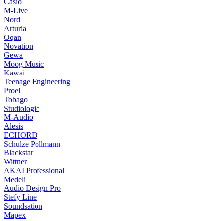
Casio
M-Live
Nord
Arturia
Oqan
Novation
Gewa
Moog Music
Kawai
Teenage Engineering
Proel
Tobago
Studiologic
M-Audio
Alesis
ECHORD
Schulze Pollmann
Blackstar
Wittner
AKAI Professional
Medeli
Audio Design Pro
Stefy Line
Soundsation
Mapex