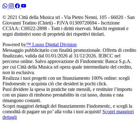
© 2021 Città della Musica srl - Via Pietro Nenni, 105 - 66020 - San
Giovanni Teatino (Chieti) - P.IVA 01309720694 - Iscrizione
CCIAA: CH022-2898 - Tutti i diritti riservati. Marchi registrati e
segni distintivi sono di proprietà dei rispettivi titolari.
Powered by
™ Lusso Digital Division
Messaggio pubblicitario con finalità promozionale. Offerta di credito
finalizzato, valida dal 01/01/2026 al 31/12/2026. IEBCC nel
percorso online. Salvo approvazione di Findomestic Banca S.p.A.
per cui Città della Musica srl opera quale intermediario del credito,
non in esclusiva.
Realizza i tuoi progetti con un finanziamento 100% online: scegli
Findomestic e acquista ciò che desideri in pochi click.
Puoi dividere la spesa in pratiche rate mensili, e restituire l’importo
con un piano di rimborso prestabilito in cui tasso, durata e rata
rimangono costanti.
Scopri maggiori dettagli del finanziamento Findomestic, e scegli la
comodità di pagare un po’ alla volta i tuoi acquisti!
Scopri maggiori
dettagli