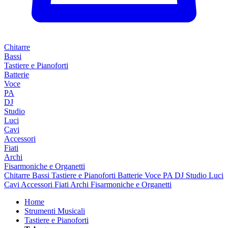
Chitarre
Bassi
Tastiere e Pianoforti
Batterie
Voce
PA
DJ
Studio
Luci
Cavi
Accessori
Fiati
Archi
Fisarmoniche e Organetti
Chitarre
Bassi
Tastiere e Pianoforti
Batterie
Voce
PA
DJ
Studio
Luci
Cavi
Accessori
Fiati
Archi
Fisarmoniche e Organetti
Home
Strumenti Musicali
Tastiere e Pianoforti