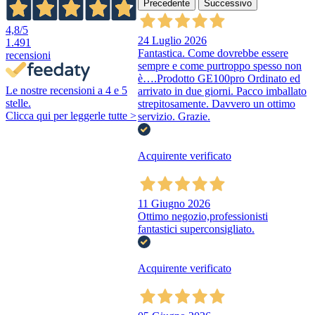
Precedente
Successivo
4,8
/5
24 Luglio 2026
1.491
Fantastica. Come dovrebbe essere
recensioni
sempre e come purtroppo spesso non
è….Prodotto GE100pro Ordinato ed
Le nostre recensioni a 4 e 5
arrivato in due giorni. Pacco imballato
stelle.
strepitosamente. Davvero un ottimo
Clicca qui per leggerle tutte >
servizio. Grazie.
Acquirente verificato
11 Giugno 2026
Ottimo negozio,professionisti
fantastici superconsigliato.
Acquirente verificato