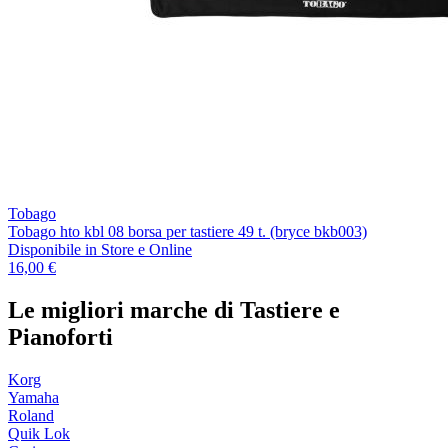
Tobago
Tobago hto kbl 08 borsa per tastiere 49 t. (bryce bkb003)
Disponibile
in Store e Online
16,00 €
Le migliori marche di Tastiere e
Pianoforti
Korg
Yamaha
Roland
Quik Lok