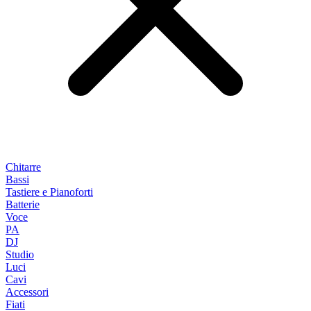
Chitarre
Bassi
Tastiere e Pianoforti
Batterie
Voce
PA
DJ
Studio
Luci
Cavi
Accessori
Fiati