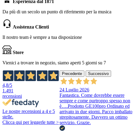
Esperienza dal 1871
Da più di un secolo un punto di riferimento per la musica
Assistenza Clienti
Il nostro team è sempre a tua disposizione
Store
Vienici a trovare in negozio, siamo aperti 5 giorni su 7
Precedente
Successivo
4,8
/5
24 Luglio 2026
1.491
Fantastica. Come dovrebbe essere
recensioni
sempre e come purtroppo spesso non
è….Prodotto GE100pro Ordinato ed
Le nostre recensioni a 4 e 5
arrivato in due giorni. Pacco imballato
stelle.
strepitosamente. Davvero un ottimo
Clicca qui per leggerle tutte >
servizio. Grazie.