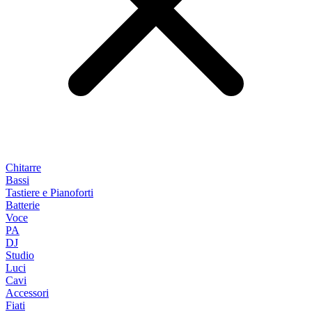
Chitarre
Bassi
Tastiere e Pianoforti
Batterie
Voce
PA
DJ
Studio
Luci
Cavi
Accessori
Fiati