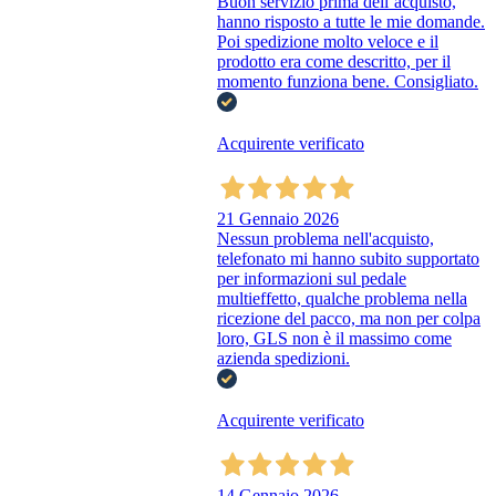
Buon servizio prima dell’acquisto,
hanno risposto a tutte le mie domande.
Poi spedizione molto veloce e il
prodotto era come descritto, per il
momento funziona bene. Consigliato.
Acquirente verificato
21 Gennaio 2026
Nessun problema nell'acquisto,
telefonato mi hanno subito supportato
per informazioni sul pedale
multieffetto, qualche problema nella
ricezione del pacco, ma non per colpa
loro, GLS non è il massimo come
azienda spedizioni.
Acquirente verificato
14 Gennaio 2026