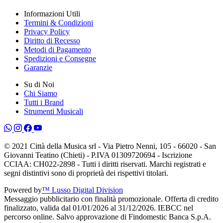
Informazioni Utili
Termini & Condizioni
Privacy Policy
Diritto di Recesso
Metodi di Pagamento
Spedizioni e Consegne
Garanzie
Su di Noi
Chi Siamo
Tutti i Brand
Strumenti Musicali
© 2021 Città della Musica srl - Via Pietro Nenni, 105 - 66020 - San
Giovanni Teatino (Chieti) - P.IVA 01309720694 - Iscrizione
CCIAA: CH022-2898 - Tutti i diritti riservati. Marchi registrati e
segni distintivi sono di proprietà dei rispettivi titolari.
Powered by
™ Lusso Digital Division
Messaggio pubblicitario con finalità promozionale. Offerta di credito
finalizzato, valida dal 01/01/2026 al 31/12/2026. IEBCC nel
percorso online. Salvo approvazione di Findomestic Banca S.p.A.