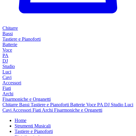
Chitarre
Bassi
Tastiere e Pianoforti
Batterie
Voce
PA
DJ
Studio
Luci
Cavi
Accessori
Fiati
Archi
Fisarmoniche e Organetti
Chitarre
Bassi
Tastiere e Pianoforti
Batterie
Voce
PA
DJ
Studio
Luci
Cavi
Accessori
Fiati
Archi
Fisarmoniche e Organetti
Home
Strumenti Musicali
Tastiere e Pianoforti