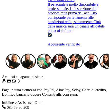
Il personale è molto disponibile e
professionale, la descrizione dei
prodotti fatta prima dell'acquisto
corrisponde perfettamente alle
condizioni reali , sicuramente Città
della musica sarà un canale affidabile
per acuisti futuri.
Acquirente verificato
Acquisti e pagamenti sicuri
Paga in tutta sicurezza con PayPal, AlmaPay, Soisy, Carta di credito,
Bonifico bancario oppure Contanti alla consegna.
Infoline e Assistenza Ordini
085.79.96.209