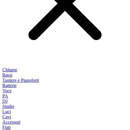
Chitarre
Bassi
Tastiere e Pianoforti
Batterie
Voce
PA
DJ
Studio
Luci
Cavi
Accessori
Fiati