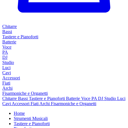
Chitarre
Bassi
Tastiere e Pianoforti
Batterie
Voce
PA
DJ
Studio
Luci
Cavi
Accessori
Fiati
Archi
Fisarmoniche e Organetti
Chitarre
Bassi
Tastiere e Pianoforti
Batterie
Voce
PA
DJ
Studio
Luci
Cavi
Accessori
Fiati
Archi
Fisarmoniche e Organetti
Home
Strumenti Musicali
Tastiere e Pianoforti