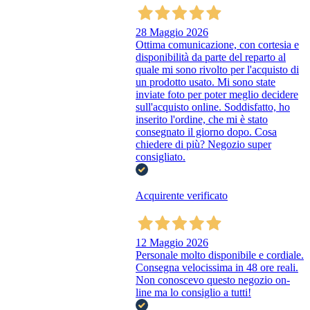
28 Maggio 2026
Ottima comunicazione, con cortesia e
disponibilità da parte del reparto al
quale mi sono rivolto per l'acquisto di
un prodotto usato. Mi sono state
inviate foto per poter meglio decidere
sull'acquisto online. Soddisfatto, ho
inserito l'ordine, che mi è stato
consegnato il giorno dopo. Cosa
chiedere di più? Negozio super
consigliato.
Acquirente verificato
12 Maggio 2026
Personale molto disponibile e cordiale.
Consegna velocissima in 48 ore reali.
Non conoscevo questo negozio on-
line ma lo consiglio a tutti!