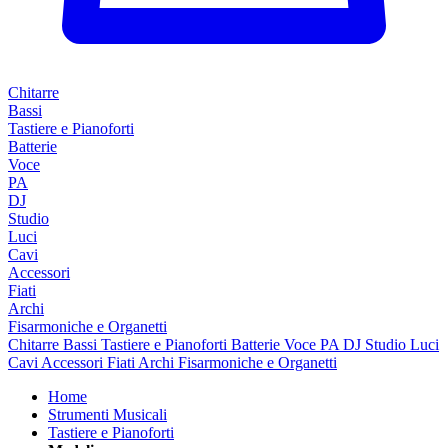
Chitarre
Bassi
Tastiere e Pianoforti
Batterie
Voce
PA
DJ
Studio
Luci
Cavi
Accessori
Fiati
Archi
Fisarmoniche e Organetti
Chitarre
Bassi
Tastiere e Pianoforti
Batterie
Voce
PA
DJ
Studio
Luci
Cavi
Accessori
Fiati
Archi
Fisarmoniche e Organetti
Home
Strumenti Musicali
Tastiere e Pianoforti