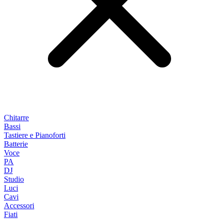
Chitarre
Bassi
Tastiere e Pianoforti
Batterie
Voce
PA
DJ
Studio
Luci
Cavi
Accessori
Fiati