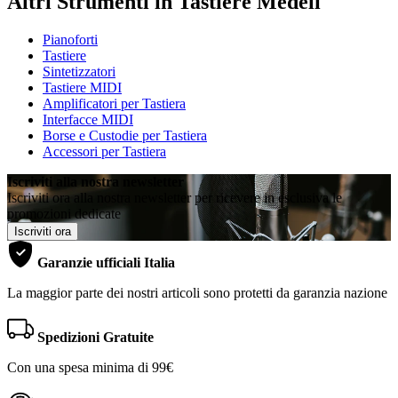
Altri Strumenti in Tastiere Medeli
Pianoforti
Tastiere
Sintetizzatori
Tastiere MIDI
Amplificatori per Tastiera
Interfacce MIDI
Borse e Custodie per Tastiera
Accessori per Tastiera
Iscriviti alla nostra newsletter
Iscriviti ora alla nostra newsletter per ricevere in esclusiva le
promozioni dedicate
Iscriviti ora
Garanzie ufficiali Italia
La maggior parte dei nostri articoli sono protetti da garanzia nazione
Spedizioni Gratuite
Con una spesa minima di 99€