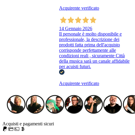
Acquirente verificato
14 Gennaio 2026
Il personale è molto disponibile e
professionale, la descrizione dei
prodotti fatta prima dell'acquisto
corrisponde perfettamente alle
condizioni reali , sicuramente Città
della musica sarà un canale affidabile
per acuisti futuri.
Acquirente verificato
Acquisti e pagamenti sicuri