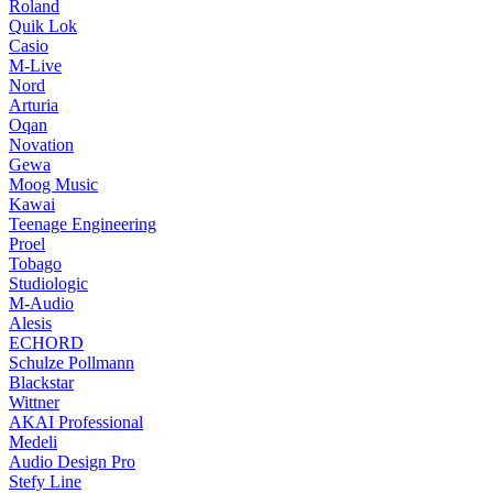
Roland
Quik Lok
Casio
M-Live
Nord
Arturia
Oqan
Novation
Gewa
Moog Music
Kawai
Teenage Engineering
Proel
Tobago
Studiologic
M-Audio
Alesis
ECHORD
Schulze Pollmann
Blackstar
Wittner
AKAI Professional
Medeli
Audio Design Pro
Stefy Line