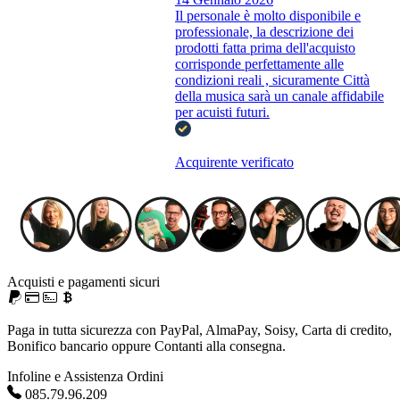
Il personale è molto disponibile e
professionale, la descrizione dei
prodotti fatta prima dell'acquisto
corrisponde perfettamente alle
condizioni reali , sicuramente Città
della musica sarà un canale affidabile
per acuisti futuri.
Acquirente verificato
Acquisti e pagamenti sicuri
Paga in tutta sicurezza con PayPal, AlmaPay, Soisy, Carta di credito,
Bonifico bancario oppure Contanti alla consegna.
Infoline e Assistenza Ordini
085.79.96.209