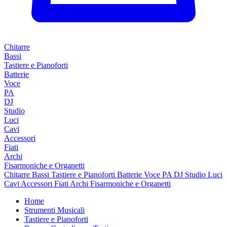
Chitarre
Bassi
Tastiere e Pianoforti
Batterie
Voce
PA
DJ
Studio
Luci
Cavi
Accessori
Fiati
Archi
Fisarmoniche e Organetti
Chitarre
Bassi
Tastiere e Pianoforti
Batterie
Voce
PA
DJ
Studio
Luci
Cavi
Accessori
Fiati
Archi
Fisarmoniche e Organetti
Home
Strumenti Musicali
Tastiere e Pianoforti