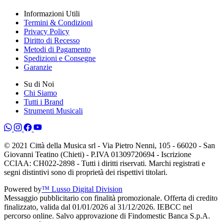
Informazioni Utili
Termini & Condizioni
Privacy Policy
Diritto di Recesso
Metodi di Pagamento
Spedizioni e Consegne
Garanzie
Su di Noi
Chi Siamo
Tutti i Brand
Strumenti Musicali
© 2021 Città della Musica srl - Via Pietro Nenni, 105 - 66020 - San
Giovanni Teatino (Chieti) - P.IVA 01309720694 - Iscrizione
CCIAA: CH022-2898 - Tutti i diritti riservati. Marchi registrati e
segni distintivi sono di proprietà dei rispettivi titolari.
Powered by
™ Lusso Digital Division
Messaggio pubblicitario con finalità promozionale. Offerta di credito
finalizzato, valida dal 01/01/2026 al 31/12/2026. IEBCC nel
percorso online. Salvo approvazione di Findomestic Banca S.p.A.