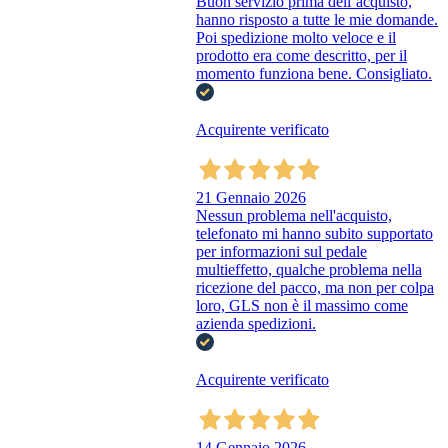
Buon servizio prima dell’acquisto,
hanno risposto a tutte le mie domande.
Poi spedizione molto veloce e il
prodotto era come descritto, per il
momento funziona bene. Consigliato.
Acquirente verificato
21 Gennaio 2026
Nessun problema nell'acquisto,
telefonato mi hanno subito supportato
per informazioni sul pedale
multieffetto, qualche problema nella
ricezione del pacco, ma non per colpa
loro, GLS non è il massimo come
azienda spedizioni.
Acquirente verificato
14 Gennaio 2026