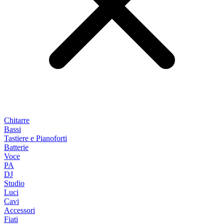
Chitarre
Bassi
Tastiere e Pianoforti
Batterie
Voce
PA
DJ
Studio
Luci
Cavi
Accessori
Fiati