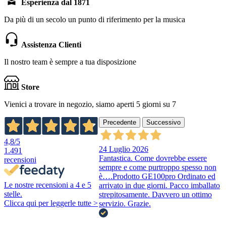
Esperienza dal 1871
Da più di un secolo un punto di riferimento per la musica
Assistenza Clienti
Il nostro team è sempre a tua disposizione
Store
Vienici a trovare in negozio, siamo aperti 5 giorni su 7
Precedente
Successivo
4,8
/5
24 Luglio 2026
1.491
Fantastica. Come dovrebbe essere
recensioni
sempre e come purtroppo spesso non
è….Prodotto GE100pro Ordinato ed
Le nostre recensioni a 4 e 5
arrivato in due giorni. Pacco imballato
stelle.
strepitosamente. Davvero un ottimo
Clicca qui per leggerle tutte >
servizio. Grazie.