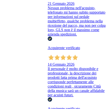
21 Gennaio 2026
Nessun problema nell'acquisto,
telefonato mi hanno subito supportato
per informazioni sul pedale
multieffetto, qualche problema nella
ricezione del pacco, ma non per colpa
loro, GLS non è il massimo come
azienda spedizioni.
Acquirente verificato
14 Gennaio 2026
Il personale è molto disponibile e
professionale, la descrizione dei
prodotti fatta prima dell'acquisto
corrisponde perfettamente alle
condizioni reali , sicuramente Città
della musica sarà un canale affidabile
per acuisti futuri.
Acquirente verificato