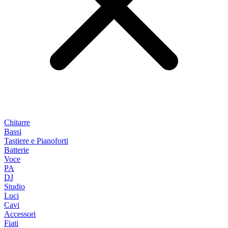
Chitarre
Bassi
Tastiere e Pianoforti
Batterie
Voce
PA
DJ
Studio
Luci
Cavi
Accessori
Fiati