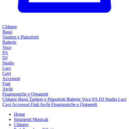
Chitarre
Bassi
Tastiere e Pianoforti
Batterie
Voce
PA
DJ
Studio
Luci
Cavi
Accessori
Fiati
Archi
Fisarmoniche e Organetti
Chitarre
Bassi
Tastiere e Pianoforti
Batterie
Voce
PA
DJ
Studio
Luci
Cavi
Accessori
Fiati
Archi
Fisarmoniche e Organetti
Home
Strumenti Musicali
Chitarre