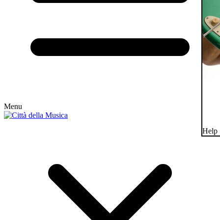
Menu
Help