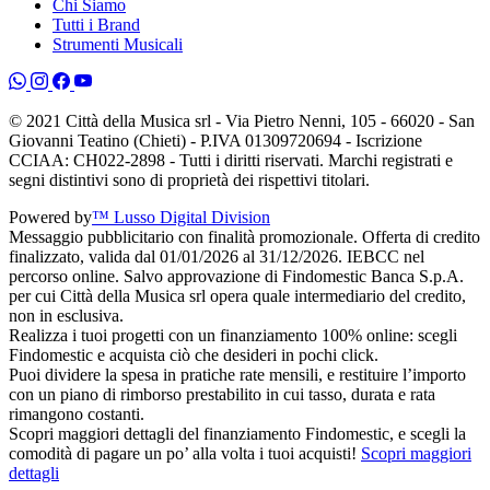
Chi Siamo
Tutti i Brand
Strumenti Musicali
© 2021 Città della Musica srl - Via Pietro Nenni, 105 - 66020 - San
Giovanni Teatino (Chieti) - P.IVA 01309720694 - Iscrizione
CCIAA: CH022-2898 - Tutti i diritti riservati. Marchi registrati e
segni distintivi sono di proprietà dei rispettivi titolari.
Powered by
™ Lusso Digital Division
Messaggio pubblicitario con finalità promozionale. Offerta di credito
finalizzato, valida dal 01/01/2026 al 31/12/2026. IEBCC nel
percorso online. Salvo approvazione di Findomestic Banca S.p.A.
per cui Città della Musica srl opera quale intermediario del credito,
non in esclusiva.
Realizza i tuoi progetti con un finanziamento 100% online: scegli
Findomestic e acquista ciò che desideri in pochi click.
Puoi dividere la spesa in pratiche rate mensili, e restituire l’importo
con un piano di rimborso prestabilito in cui tasso, durata e rata
rimangono costanti.
Scopri maggiori dettagli del finanziamento Findomestic, e scegli la
comodità di pagare un po’ alla volta i tuoi acquisti!
Scopri maggiori
dettagli