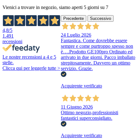
Vienici a trovare in negozio, siamo aperti 5 giorni su 7
Precedente
Successivo
4,8
/5
24 Luglio 2026
1.491
Fantastica. Come dovrebbe essere
recensioni
sempre e come purtroppo spesso non
è….Prodotto GE100pro Ordinato ed
Le nostre recensioni a 4 e 5
arrivato in due giorni. Pacco imballato
stelle.
strepitosamente. Davvero un ottimo
Clicca qui per leggerle tutte >
servizio. Grazie.
Acquirente verificato
11 Giugno 2026
Ottimo negozio,professionisti
fantastici superconsigliato.
Acquirente verificato