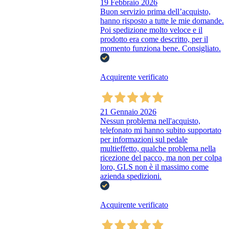
19 Febbraio 2026
Buon servizio prima dell’acquisto,
hanno risposto a tutte le mie domande.
Poi spedizione molto veloce e il
prodotto era come descritto, per il
momento funziona bene. Consigliato.
Acquirente verificato
21 Gennaio 2026
Nessun problema nell'acquisto,
telefonato mi hanno subito supportato
per informazioni sul pedale
multieffetto, qualche problema nella
ricezione del pacco, ma non per colpa
loro, GLS non è il massimo come
azienda spedizioni.
Acquirente verificato