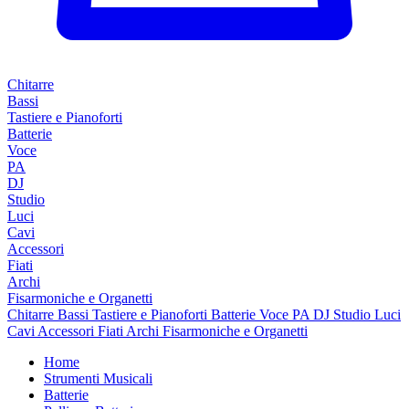
Chitarre
Bassi
Tastiere e Pianoforti
Batterie
Voce
PA
DJ
Studio
Luci
Cavi
Accessori
Fiati
Archi
Fisarmoniche e Organetti
Chitarre
Bassi
Tastiere e Pianoforti
Batterie
Voce
PA
DJ
Studio
Luci
Cavi
Accessori
Fiati
Archi
Fisarmoniche e Organetti
Home
Strumenti Musicali
Batterie