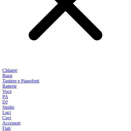
Chitarre
Bassi
Tastiere e Pianoforti
Batterie
Voce
PA
DJ
Studio
Luci
Cavi
Accessori
Fiati