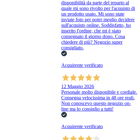
disponibilità da parte del reparto al
quale mi sono rivolto per l'acquisto di
un prodotto usato. Mi sono state
inviate foto per poter meglio decidere
sull'acquisto online. Soddisfatto, ho
inserito l'ordine, che mi è stato
consegnato il giorno dopo. Cosa
chiedere di più? Negozio super
consigliato.
Acquirente verificato
12 Maggio 2026
Personale molto disponibile e cordiale.
Consegna velocissima in 48 ore reali.
Non conoscevo questo negozio on-
line ma lo consiglio a tutti!
Acquirente verificato