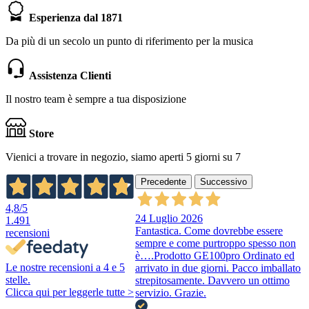
Esperienza dal 1871
Da più di un secolo un punto di riferimento per la musica
Assistenza Clienti
Il nostro team è sempre a tua disposizione
Store
Vienici a trovare in negozio, siamo aperti 5 giorni su 7
Precedente
Successivo
4,8
/5
24 Luglio 2026
1.491
Fantastica. Come dovrebbe essere
recensioni
sempre e come purtroppo spesso non
è….Prodotto GE100pro Ordinato ed
Le nostre recensioni a 4 e 5
arrivato in due giorni. Pacco imballato
stelle.
strepitosamente. Davvero un ottimo
Clicca qui per leggerle tutte >
servizio. Grazie.