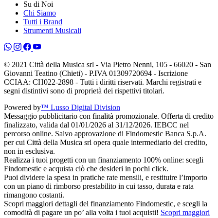
Su di Noi
Chi Siamo
Tutti i Brand
Strumenti Musicali
© 2021 Città della Musica srl - Via Pietro Nenni, 105 - 66020 - San
Giovanni Teatino (Chieti) - P.IVA 01309720694 - Iscrizione
CCIAA: CH022-2898 - Tutti i diritti riservati. Marchi registrati e
segni distintivi sono di proprietà dei rispettivi titolari.
Powered by
™ Lusso Digital Division
Messaggio pubblicitario con finalità promozionale. Offerta di credito
finalizzato, valida dal 01/01/2026 al 31/12/2026. IEBCC nel
percorso online. Salvo approvazione di Findomestic Banca S.p.A.
per cui Città della Musica srl opera quale intermediario del credito,
non in esclusiva.
Realizza i tuoi progetti con un finanziamento 100% online: scegli
Findomestic e acquista ciò che desideri in pochi click.
Puoi dividere la spesa in pratiche rate mensili, e restituire l’importo
con un piano di rimborso prestabilito in cui tasso, durata e rata
rimangono costanti.
Scopri maggiori dettagli del finanziamento Findomestic, e scegli la
comodità di pagare un po’ alla volta i tuoi acquisti!
Scopri maggiori