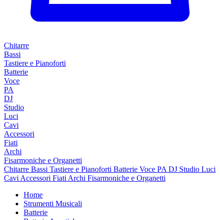
Chitarre
Bassi
Tastiere e Pianoforti
Batterie
Voce
PA
DJ
Studio
Luci
Cavi
Accessori
Fiati
Archi
Fisarmoniche e Organetti
Chitarre
Bassi
Tastiere e Pianoforti
Batterie
Voce
PA
DJ
Studio
Luci
Cavi
Accessori
Fiati
Archi
Fisarmoniche e Organetti
Home
Strumenti Musicali
Batterie