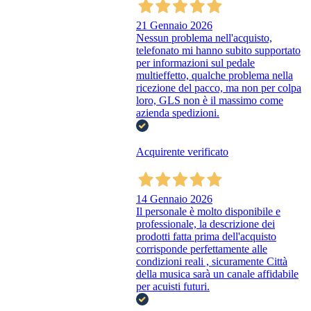
21 Gennaio 2026
Nessun problema nell'acquisto,
telefonato mi hanno subito supportato
per informazioni sul pedale
multieffetto, qualche problema nella
ricezione del pacco, ma non per colpa
loro, GLS non è il massimo come
azienda spedizioni.
Acquirente verificato
14 Gennaio 2026
Il personale è molto disponibile e
professionale, la descrizione dei
prodotti fatta prima dell'acquisto
corrisponde perfettamente alle
condizioni reali , sicuramente Città
della musica sarà un canale affidabile
per acuisti futuri.