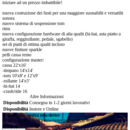
iniziare ad un prezzo imbattibile!
nuova costruzione dei fusti per una maggiore suonabilit e versatilit
sonora
nuovo sistema di sospensione tom
rims
nuova configurazione hardware di alta qualit (hi-hat, asta piatto a
giraffa, reggirullante, pedale, sgabello)
set di piatti di ottima qualit incluso
nuove finiture sparkle
pelli cassa remo
configurazione master:
cassa 22'x16'
-timpano 14'x14'
-tom 10'x8' e 12'x9'
-rullante 14'x5'
-hi-hat 14
-crash/ride 16
Altre Informazioni
Disponibilità
Consegna in 1-2 giorni lavorativi
Disponibilità
Instore e Online
Iscriviti alla nostra newsletter
Iscriviti ora alla nostra newsletter per ricevere in esclusiva le
promozioni dedicate