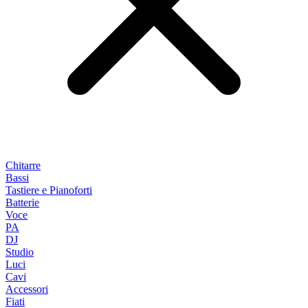
Chitarre
Bassi
Tastiere e Pianoforti
Batterie
Voce
PA
DJ
Studio
Luci
Cavi
Accessori
Fiati