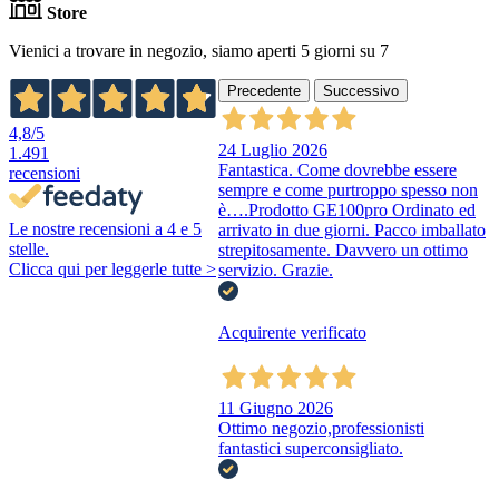
Store
Vienici a trovare in negozio, siamo aperti 5 giorni su 7
Precedente
Successivo
4,8
/5
24 Luglio 2026
1.491
Fantastica. Come dovrebbe essere
recensioni
sempre e come purtroppo spesso non
è….Prodotto GE100pro Ordinato ed
Le nostre recensioni a 4 e 5
arrivato in due giorni. Pacco imballato
stelle.
strepitosamente. Davvero un ottimo
Clicca qui per leggerle tutte >
servizio. Grazie.
Acquirente verificato
11 Giugno 2026
Ottimo negozio,professionisti
fantastici superconsigliato.