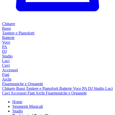
Chitarre
Bassi
Tastiere e Pianoforti
Batterie
Voce
PA
DJ
Studio
Luci
Cavi
Accessori
Fiati
Archi
Fisarmoniche e Organetti
Chitarre
Bassi
Tastiere e Pianoforti
Batterie
Voce
PA
DJ
Studio
Luci
Cavi
Accessori
Fiati
Archi
Fisarmoniche e Organetti
Home
Strumenti Musicali
Studio