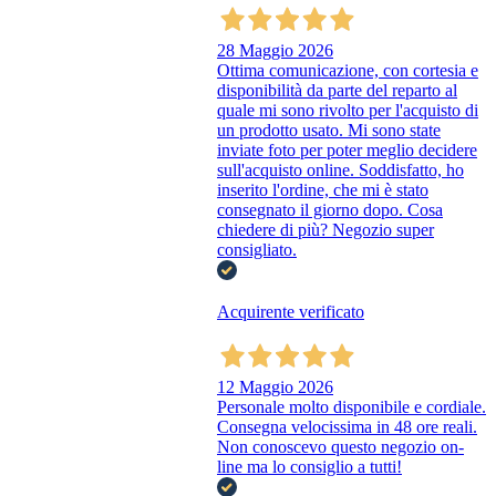
28 Maggio 2026
Ottima comunicazione, con cortesia e
disponibilità da parte del reparto al
quale mi sono rivolto per l'acquisto di
un prodotto usato. Mi sono state
inviate foto per poter meglio decidere
sull'acquisto online. Soddisfatto, ho
inserito l'ordine, che mi è stato
consegnato il giorno dopo. Cosa
chiedere di più? Negozio super
consigliato.
Acquirente verificato
12 Maggio 2026
Personale molto disponibile e cordiale.
Consegna velocissima in 48 ore reali.
Non conoscevo questo negozio on-
line ma lo consiglio a tutti!