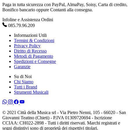
Paga in tutta sicurezza con PayPal, AlmaPay, Soisy, Carta di credito,
Bonifico bancario oppure Contanti alla consegna.
Infoline e Assistenza Ordini
085.79.96.209
Informazioni Utili
Termini & Condizioni
Privacy Policy
Diritto di Recesso
Metodi di Pagamento
Spedizioni e Consegne
Garanzie
Su di Noi
Chi Siamo
Tutti i Brand
Strumenti Musicali
© 2021 Città della Musica srl - Via Pietro Nenni, 105 - 66020 - San
Giovanni Teatino (Chieti) - P.IVA 01309720694 - Iscrizione
CCIAA: CH022-2898 - Tutti i diritti riservati. Marchi registrati e
segni distintivi sono di proprietà dei rispettivi titolari.