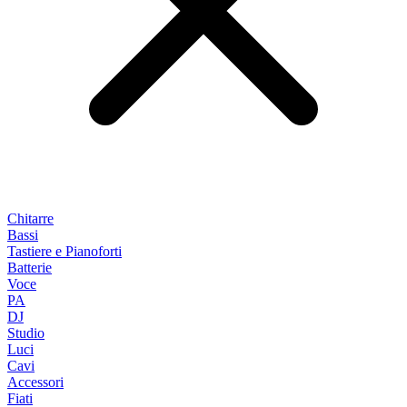
Chitarre
Bassi
Tastiere e Pianoforti
Batterie
Voce
PA
DJ
Studio
Luci
Cavi
Accessori
Fiati