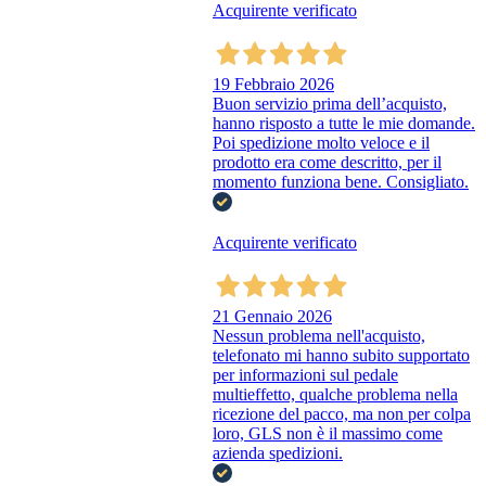
Acquirente verificato
19 Febbraio 2026
Buon servizio prima dell’acquisto,
hanno risposto a tutte le mie domande.
Poi spedizione molto veloce e il
prodotto era come descritto, per il
momento funziona bene. Consigliato.
Acquirente verificato
21 Gennaio 2026
Nessun problema nell'acquisto,
telefonato mi hanno subito supportato
per informazioni sul pedale
multieffetto, qualche problema nella
ricezione del pacco, ma non per colpa
loro, GLS non è il massimo come
azienda spedizioni.