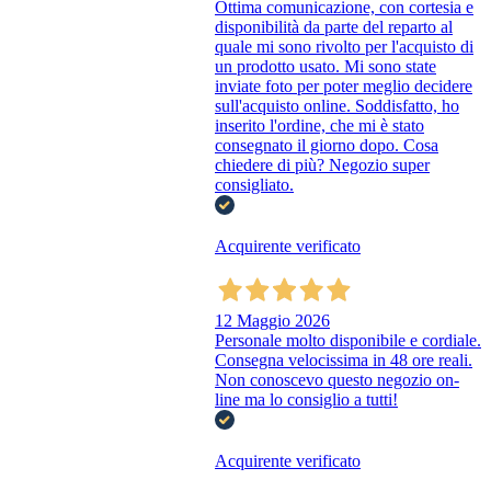
Ottima comunicazione, con cortesia e
disponibilità da parte del reparto al
quale mi sono rivolto per l'acquisto di
un prodotto usato. Mi sono state
inviate foto per poter meglio decidere
sull'acquisto online. Soddisfatto, ho
inserito l'ordine, che mi è stato
consegnato il giorno dopo. Cosa
chiedere di più? Negozio super
consigliato.
Acquirente verificato
12 Maggio 2026
Personale molto disponibile e cordiale.
Consegna velocissima in 48 ore reali.
Non conoscevo questo negozio on-
line ma lo consiglio a tutti!
Acquirente verificato