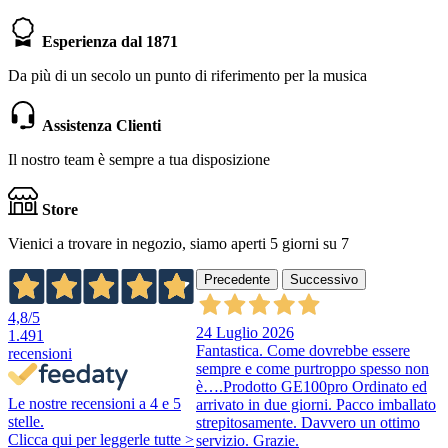
Esperienza dal 1871
Da più di un secolo un punto di riferimento per la musica
Assistenza Clienti
Il nostro team è sempre a tua disposizione
Store
Vienici a trovare in negozio, siamo aperti 5 giorni su 7
Precedente
Successivo
4,8
/5
24 Luglio 2026
1.491
Fantastica. Come dovrebbe essere
recensioni
sempre e come purtroppo spesso non
è….Prodotto GE100pro Ordinato ed
Le nostre recensioni a 4 e 5
arrivato in due giorni. Pacco imballato
stelle.
strepitosamente. Davvero un ottimo
Clicca qui per leggerle tutte >
servizio. Grazie.