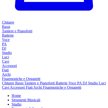
Chitarre
Bassi
Tastiere e Pianoforti
Batterie
Voce
PA
DJ
Studio
Luci
Cavi
Accessori
Fiati
Archi
Fisarmoniche e Organetti
Chitarre
Bassi
Tastiere e Pianoforti
Batterie
Voce
PA
DJ
Studio
Luci
Cavi
Accessori
Fiati
Archi
Fisarmoniche e Organetti
Home
Strumenti Musicali
Studio