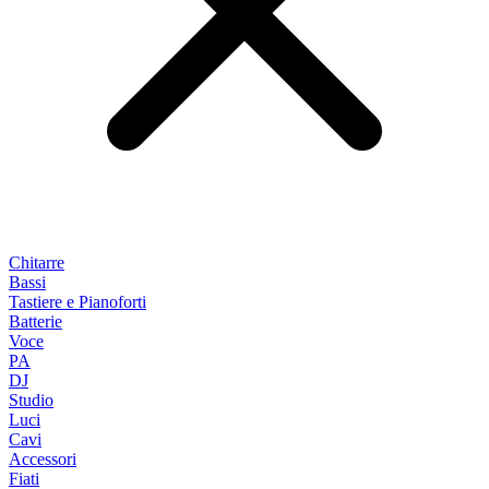
Chitarre
Bassi
Tastiere e Pianoforti
Batterie
Voce
PA
DJ
Studio
Luci
Cavi
Accessori
Fiati