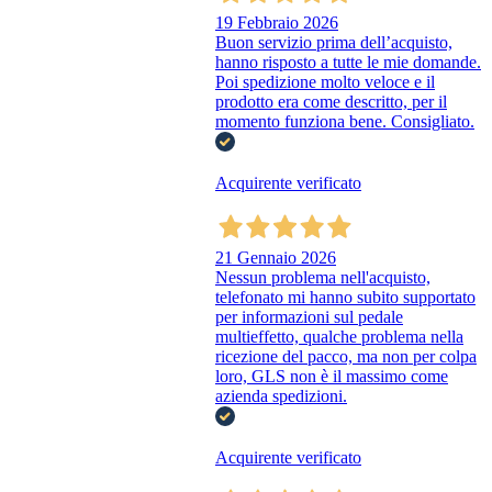
19 Febbraio 2026
Buon servizio prima dell’acquisto,
hanno risposto a tutte le mie domande.
Poi spedizione molto veloce e il
prodotto era come descritto, per il
momento funziona bene. Consigliato.
Acquirente verificato
21 Gennaio 2026
Nessun problema nell'acquisto,
telefonato mi hanno subito supportato
per informazioni sul pedale
multieffetto, qualche problema nella
ricezione del pacco, ma non per colpa
loro, GLS non è il massimo come
azienda spedizioni.
Acquirente verificato